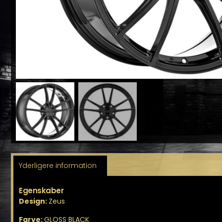
Yderligere information
Egenskaber
Design:
Zeus
Farve:
GLOSS BLACK