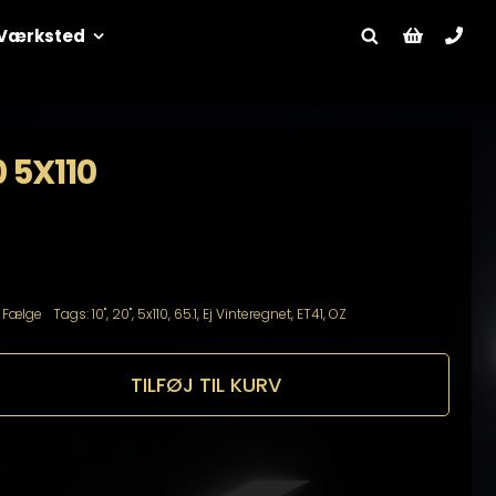
Værksted
 5X110
:
Fælge
Tags:
10"
,
20"
,
5x110
,
65.1
,
Ej Vinteregnet
,
ET41
,
OZ
TILFØJ TIL KURV