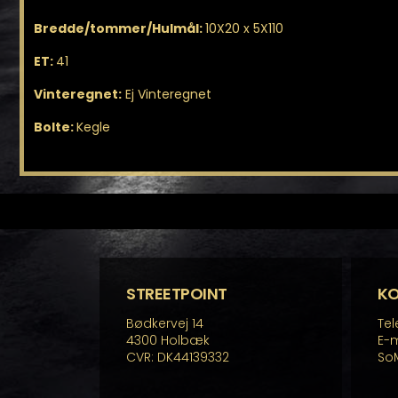
Bredde/tommer/Hulmål:
10X20 x 5X110
ET:
41
Vinteregnet:
Ej Vinteregnet
Bolte:
Kegle
STREETPOINT
K
Bødkervej 14
Tel
4300 Holbæk
E-m
CVR: DK44139332
So