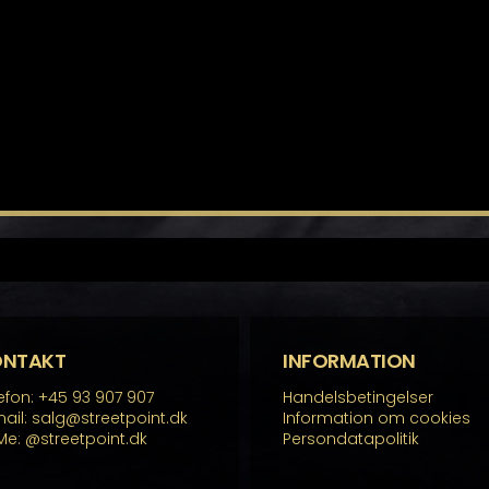
ONTAKT
INFORMATION
efon: +45 93 907 907
Handelsbetingelser
ail: salg@streetpoint.dk
Information om cookies
Me:
@streetpoint.dk
Persondatapolitik