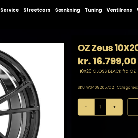
Service
Streetcars
Sænkning
Tuning
Ventilrens
OZ Zeus 10X20
kr.
16.799,00
i 10X20 GLOSS BLACK fra OZ
SKU:
W04082057O2
Categories
OZ
Zeus
10X20
5X110
antal