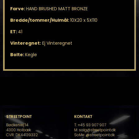
Farve:
HAND BRUSHED MATT BRONZE
Bredde/tommer/Hulmål:
10X20 x 5X110
ET:
41
Vinteregnet:
Ej Vinteregnet
Bolte:
Kegle
STREETPOINT
KONTAKT
Bødkervej 14
T: +45 93 907 907
4300 Holbæk
M: salg@streetpoint.dk
CVR: DK44139332
SoMe:
@streetpoint.dk