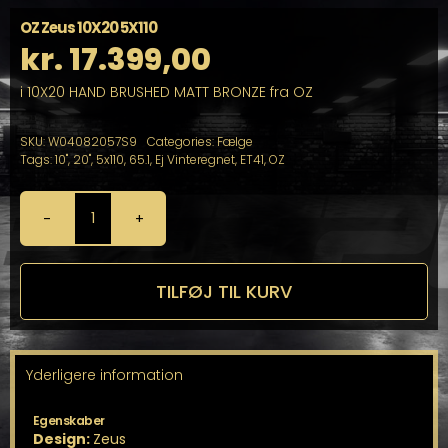
OZ Zeus 10X20 5X110
kr.
17.399,00
i 10X20 HAND BRUSHED MATT BRONZE fra OZ
SKU:
W04082057S9
Categories:
Fælge
Tags:
10"
,
20"
,
5x110
,
65.1
,
Ej Vinteregnet
,
ET41
,
OZ
OZ
Zeus
10X20
5X110
TILFØJ TIL KURV
antal
Yderligere information
Egenskaber
Design:
Zeus