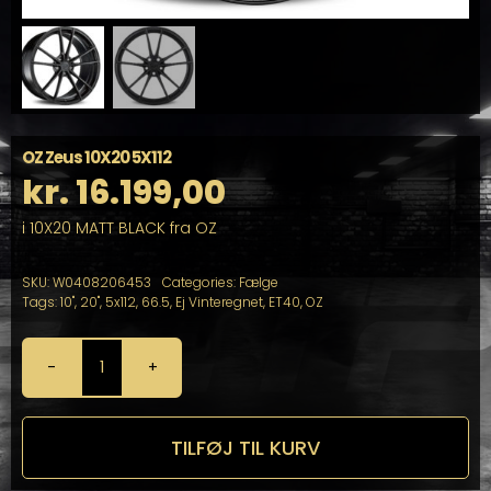
OZ Zeus 10X20 5X112
kr.
16.199,00
i 10X20 MATT BLACK fra OZ
SKU:
W0408206453
Categories:
Fælge
Tags:
10"
,
20"
,
5x112
,
66.5
,
Ej Vinteregnet
,
ET40
,
OZ
OZ
Zeus
10X20
5X112
TILFØJ TIL KURV
antal