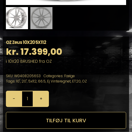
OZ Zeus 10X20 5X112
kr.
17.399,00
i 10X20 BRUSHED fra OZ
SKU:
W04082056S3
Categories:
Fælge
Tags:
10"
,
20"
,
5x112
,
66.5
,
Ej Vinteregnet
,
ET20
,
OZ
OZ
Zeus
10X20
5X112
TILFØJ TIL KURV
antal