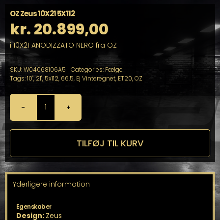
OZ Zeus 10X21 5X112
kr.
20.899,00
i 10X21 ANODIZZATO NERO fra OZ
SKU:
W04068106A5
Categories:
Fælge
Tags:
10"
,
21"
,
5x112
,
66.5
,
Ej Vinteregnet
,
ET20
,
OZ
OZ
Zeus
10X21
5X112
TILFØJ TIL KURV
antal
Yderligere information
Egenskaber
Design:
Zeus