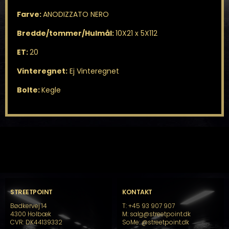
Farve:
ANODIZZATO NERO
Bredde/tommer/Hulmål:
10X21 x 5X112
ET:
20
Vinteregnet:
Ej Vinteregnet
Bolte:
Kegle
STREETPOINT
KONTAKT
Bødkervej 14
T: +45 93 907 907
4300 Holbæk
M: salg@streetpoint.dk
CVR: DK44139332
SoMe:
@streetpoint.dk