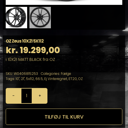
OZ Zeus 10X21 5X112
kr.
19.299,00
i 10X21 MATT BLACK fra OZ
SKU:
W0406815253
Categories:
Fælge
Tags:
10"
,
21"
,
5x112
,
66.5
,
Ej Vinteregnet
,
ET20
,
OZ
OZ
Zeus
10X21
5X112
TILFØJ TIL KURV
antal