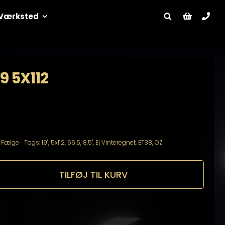
Værksted
9 5X112
:
Fælge
Tags:
19"
,
5x112
,
66.5
,
8.5"
,
Ej Vinteregnet
,
ET38
,
OZ
TILFØJ TIL KURV