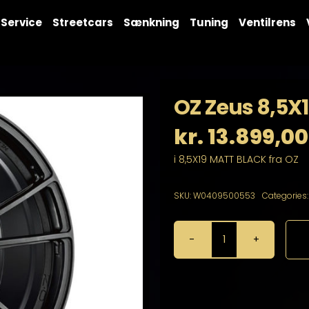
Service
Streetcars
Sænkning
Tuning
Ventilrens
OZ Zeus 8,5X1
kr.
13.899,00
i 8,5X19 MATT BLACK fra OZ
SKU:
W0409500553
Categories
OZ
Zeus
8,5X19
5X112
antal