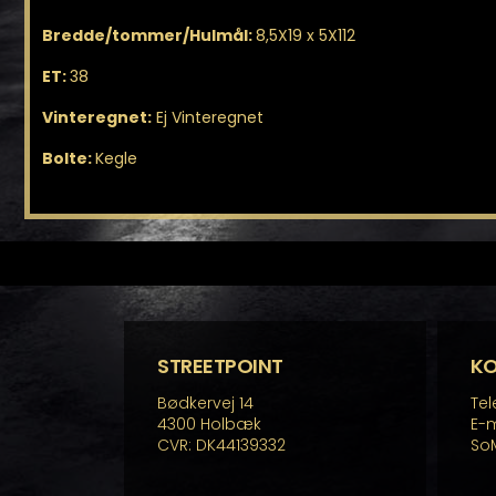
Bredde/tommer/Hulmål:
8,5X19 x 5X112
ET:
38
Vinteregnet:
Ej Vinteregnet
Bolte:
Kegle
STREETPOINT
K
Bødkervej 14
Tel
4300 Holbæk
E-m
CVR: DK44139332
So