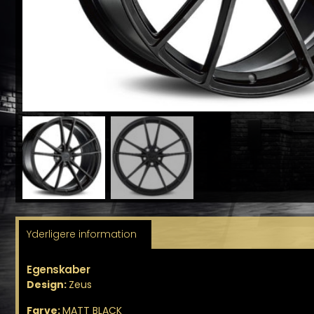
Yderligere information
Egenskaber
Design:
Zeus
Farve:
MATT BLACK