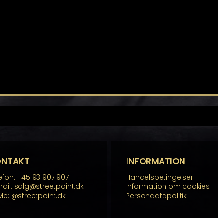
ONTAKT
INFORMATION
efon: +45 93 907 907
Handelsbetingelser
ail: salg@streetpoint.dk
Information om cookies
Me:
@streetpoint.dk
Persondatapolitik