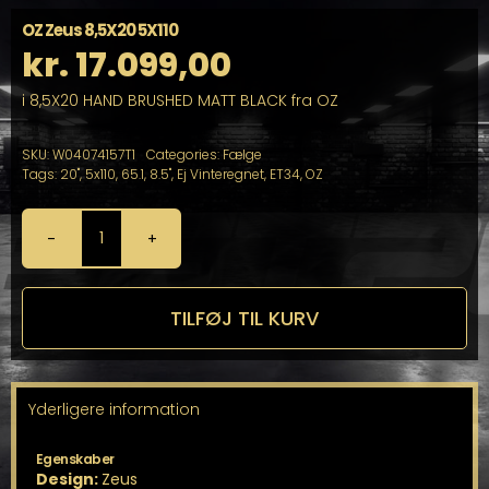
OZ Zeus 8,5X20 5X110
kr.
17.099,00
i 8,5X20 HAND BRUSHED MATT BLACK fra OZ
SKU:
W04074157T1
Categories:
Fælge
Tags:
20"
,
5x110
,
65.1
,
8.5"
,
Ej Vinteregnet
,
ET34
,
OZ
OZ
Zeus
8,5X20
5X110
TILFØJ TIL KURV
antal
Yderligere information
Egenskaber
Design:
Zeus