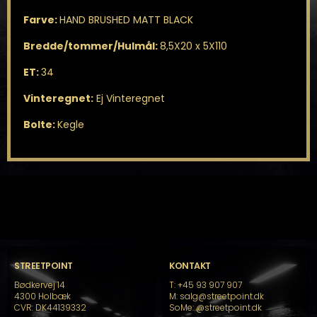
Farve:
HAND BRUSHED MATT BLACK
Bredde/tommer/Hulmål:
8,5X20 x 5X110
ET:
34
Vinteregnet:
Ej Vinteregnet
Bolte:
Kegle
STREETPOINT
KONTAKT
Bødkervej 14
T: +45 93 907 907
4300 Holbæk
M: salg@streetpoint.dk
CVR: DK44139332
SoMe:
@streetpoint.dk