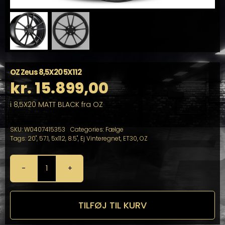
OZ Zeus 8,5X20 5X112
kr.
15.899,00
i 8,5X20 MATT BLACK fra OZ
SKU:
W0407415353
Categories:
Fælge
Tags:
20"
,
57.1
,
5x112
,
8.5"
,
Ej Vinteregnet
,
ET30
,
OZ
OZ
Zeus
8,5X20
5X112
TILFØJ TIL KURV
antal