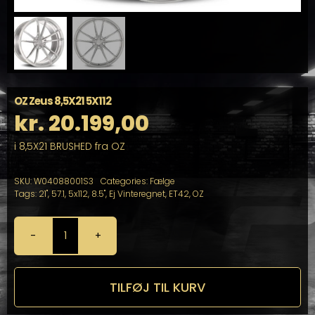
OZ Zeus 8,5X21 5X112
kr.
20.199,00
i 8,5X21 BRUSHED fra OZ
SKU:
W04088001S3
Categories:
Fælge
Tags:
21"
,
57.1
,
5x112
,
8.5"
,
Ej Vinteregnet
,
ET42
,
OZ
OZ
Zeus
8,5X21
5X112
TILFØJ TIL KURV
antal