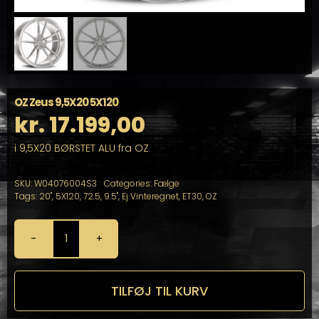
OZ Zeus 9,5X20 5X120
kr.
17.199,00
i 9,5X20 BØRSTET ALU fra OZ
SKU:
W04076004S3
Categories:
Fælge
Tags:
20"
,
5X120
,
72.5
,
9.5"
,
Ej Vinteregnet
,
ET30
,
OZ
OZ
Zeus
9,5X20
5X120
TILFØJ TIL KURV
antal