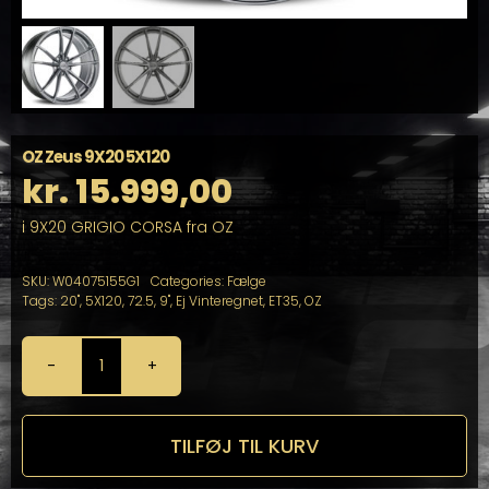
OZ Zeus 9X20 5X120
kr.
15.999,00
i 9X20 GRIGIO CORSA fra OZ
SKU:
W04075155G1
Categories:
Fælge
Tags:
20"
,
5X120
,
72.5
,
9"
,
Ej Vinteregnet
,
ET35
,
OZ
OZ
Zeus
9X20
5X120
TILFØJ TIL KURV
antal