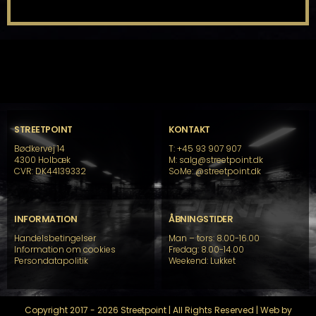
STREETPOINT
KONTAKT
Bødkervej 14
T: +45 93 907 907
4300 Holbæk
M: salg@streetpoint.dk
CVR: DK44139332
SoMe:
@streetpoint.dk
INFORMATION
ÅBNINGSTIDER
Handelsbetingelser
Man – tors: 8.00-16.00
Information om cookies
Fredag: 8.00-14.00
Persondatapolitik
Weekend: Lukket
Copyright 2017 - 2026 Streetpoint | All Rights Reserved | Web by