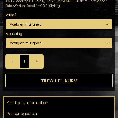
AW Ex.Facelift(2018-2021)
,
SP
,
SP-PoloAWNFL-Custom Sortelogoer
Polo AW Non-FaceliftMQB S
,
Styling
Vælg 1:

Montering

SP
-
Custom
Sortelogoer
TILFØJ TIL KURV
Polo
AW
Non-
Facelift
Yderligere information
antal
Passer også på