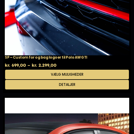
SP – Custom for og bag logoer til Polo AW GTI
Prisinterval:
kr.
699,00
–
kr.
2.299,00
kr. 699,00
Dette
VÆLG MULIGHEDER
til
vare
kr. 2.299,00
har
DETALJER
flere
varianter.
Mulighederne
kan
vælges
på
varesiden