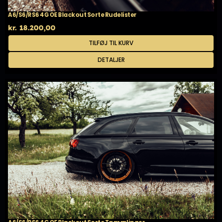
A6/S6/RS6 4G OE Blackout Sorte Rudelister
kr.
18.200,00
TILFØJ TIL KURV
DETALJER