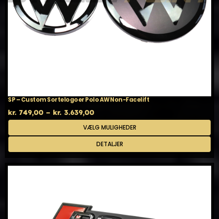
SP – Custom Sortelogoer Polo AW Non-Facelift
Prisinterval:
kr.
749,00
–
kr.
3.639,00
kr. 749,00
Dette
VÆLG MULIGHEDER
til
vare
kr. 3.639,00
har
DETALJER
flere
varianter.
Mulighederne
kan
vælges
på
varesiden