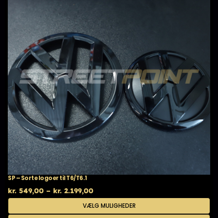
SP – Sorte logoer til T6/T6.1
Prisinterval:
kr.
549,00
–
kr.
2.199,00
kr. 549,00
Dette
VÆLG MULIGHEDER
til
vare
kr. 2.199,00