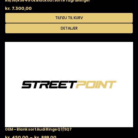
A6/S6/RS6 4G OE Blackout Sorte Tagrælinger
kr.
7.300,00
TILFØJ TIL KURV
DETALJER
OEM – Blank sort Audi Ringe Q7/SQ7
Prisinterval:
kr.
450,00
–
kr.
899,00