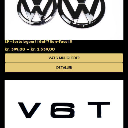
SP – Sorte logoer til Golf 7 Non-Facelift
Prisinterval:
kr.
399,00
–
kr.
1.539,00
kr. 399,00
Dette
VÆLG MULIGHEDER
til
vare
kr. 1.539,00
har
DETALJER
flere
varianter.
Mulighederne
kan
vælges
på
varesiden