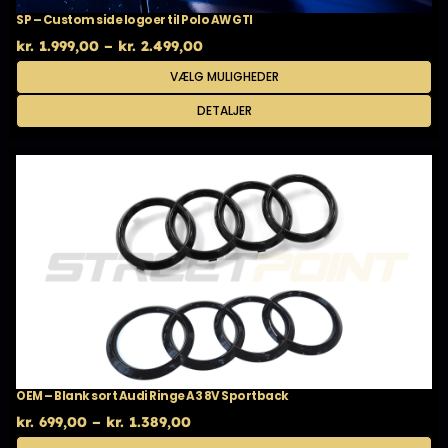
SP – Custom side logoer til Polo AW GTI
Prisinterval:
kr.
1.999,00
–
kr.
2.499,00
kr. 1.999,00
Dette
VÆLG MULIGHEDER
til
vare
kr. 2.499,00
har
DETALJER
flere
varianter.
Mulighederne
kan
vælges
på
varesiden
OEM – Blank sort Audi Ringe A3 8V Sportback
Prisinterval:
kr.
699,00
–
kr.
1.389,00
kr. 699,00
Dette