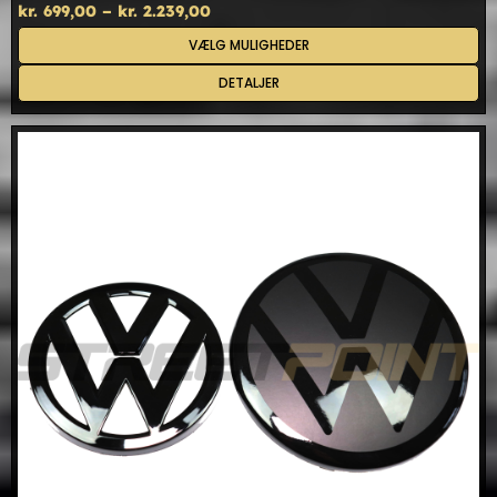
Prisinterval:
kr.
699,00
–
kr.
2.239,00
kr. 699,00
Dette
VÆLG MULIGHEDER
til
vare
kr. 2.239,00
har
DETALJER
flere
varianter.
Mulighederne
kan
vælges
på
varesiden