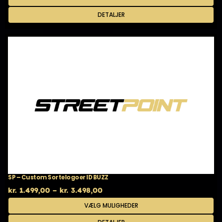
til
vare
kr. 3.199,00
har
DETALJER
flere
varianter.
Mulighederne
kan
vælges
på
varesiden
SP – Custom Sortelogoer ID BUZZ
Prisinterval:
kr.
1.499,00
–
kr.
3.498,00
kr. 1.499,00
Dette
VÆLG MULIGHEDER
til
vare
kr. 3.498,00
har