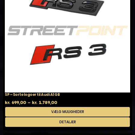
SP – Sorte logoer til Audi A1 GB
Prisinterval:
kr.
699,00
–
kr.
1.789,00
kr. 699,00
Dette
VÆLG MULIGHEDER
til
vare
kr. 1.789,00
har
DETALJER
flere
varianter.