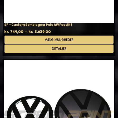
SP – Custom Sortelogoer Polo AW Facelift
Prisinterval:
kr.
749,00
–
kr.
3.639,00
kr. 749,00
Dette
VÆLG MULIGHEDER
til
vare
kr. 3.639,00
har
DETALJER
flere
varianter.
Mulighederne
kan
vælges
på
varesiden