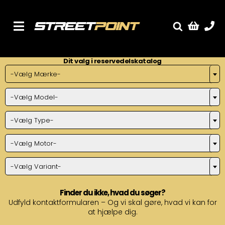
Skip
to
content
Toggle
Fælge
Navigation
Dit valg i reservedelskatalog
Service
-Vælg Mærke-
Streetcars
-Vælg Model-
Sænkning
Tuning
-Vælg Type-
Ventilrens
-Vælg Motor-
Værksted
-Vælg Variant-
Finder du ikke, hvad du søger?
Udfyld kontaktformularen – Og vi skal gøre, hvad vi kan for
at hjælpe dig.