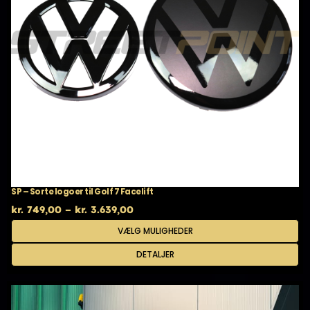
SP – Sorte logoer til Golf 7 Facelift
Prisinterval:
kr.
749,00
–
kr.
3.639,00
kr. 749,00
Dette
VÆLG MULIGHEDER
til
vare
kr. 3.639,00
har
DETALJER
flere
varianter.
Mulighederne
kan