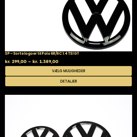
SP – Sorte logoer til Polo 6R/6C 1.4 TSI GT
Prisinterval:
kr.
299,00
–
kr.
1.389,00
kr. 299,00
Dette
VÆLG MULIGHEDER
til
vare
kr. 1.389,00
har
DETALJER
flere
varianter.
Mulighederne
kan
vælges
på
varesiden