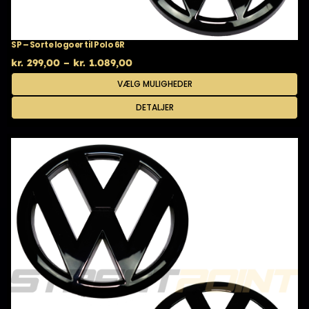
SP – Sorte logoer til Polo 6R
Prisinterval:
kr.
299,00
–
kr.
1.089,00
kr. 299,00
Dette
VÆLG MULIGHEDER
til
vare
kr. 1.089,00
har
DETALJER
flere
varianter.
Mulighederne
kan
vælges
på
varesiden