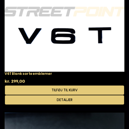
V6T Blank sorte emblemer
kr.
299,00
TILFØJ TIL KURV
DETALJER