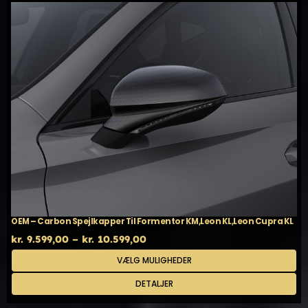
OEM – Carbon Spejlkapper Til Formentor KM,Leon KL,Leon Cupra KL
Prisinterval:
kr.
9.599,00
–
kr.
10.599,00
kr. 9.599,00
Dette
VÆLG MULIGHEDER
til
vare
kr. 10.599,00
har
DETALJER
flere
varianter.