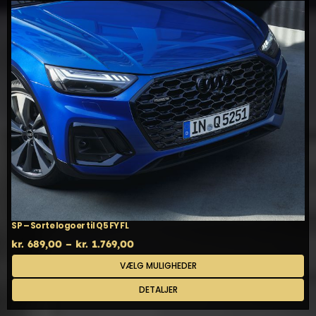
Mulighederne
kan
vælges
på
varesiden
SP – Sorte logoer til Q5 FY FL
Prisinterval:
kr.
689,00
–
kr.
1.769,00
kr. 689,00
Dette
VÆLG MULIGHEDER
til
vare
kr. 1.769,00
har
DETALJER
flere
varianter.