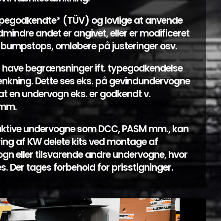
pegodkendte* (TÜV) og lovlige at anvende
mindre andet er angivet, eller er modificeret
af bumpstops, omløbere på justeringer osv.
have begrænsninger ift. typegodkendelse
nkning. Dette ses eks. på gevindundervogne
at en undervogn eks. er godkendt v.
xmm.
 aktive undervogne som DCC, PASM mm., kan
ing af KW delete kits ved montage af
ogn eller tilsvarende andre undervogne, hvor
 Der tages forbehold for prisstigninger.