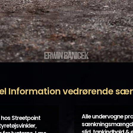
el Information vedrørende sæ
Alle undervogne præ
 hos Streetpoint
sænkningsmængde, men
tyretøjsvinkler,
slid, tankindhold & 