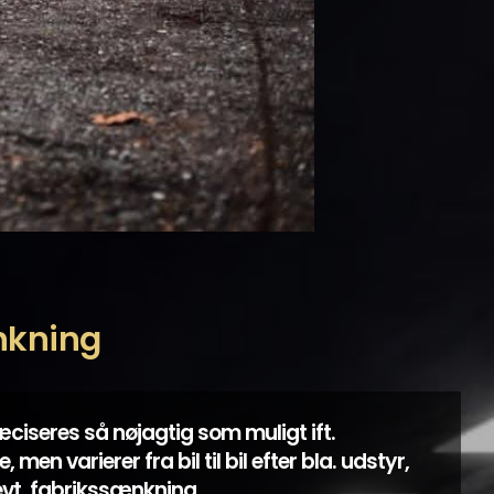
nkning
ciseres så nøjagtig som muligt ift.
 varierer fra bil til bil efter bla. udstyr,
evt. fabrikssænkning.