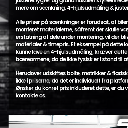
justeret lygter og grundindstillet styreenhede
mere om sænkning, 4-hjulsudmåling & juste
Alle priser på sænkninger er forudsat, at bilen 
monteret materialerne, såfremt der skulle væ
erstatning af dele under montering, vil der bli
materialer & timepris. Et eksempel på dette k
kunne lave en 4-hjulsudmåling, kræver dette 
bærearmene, da de ikke fysisk er i stand til at 
Herudover udskiftes bolte, møtrikker & fladsk
ikke i priserne, da det er individuelt fra platfo
Ønsker du konret pris inkluderet dette, er du 
kontakte os.