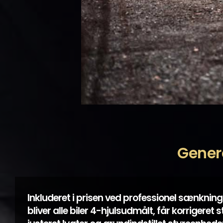
Gener
Inkluderet i prisen ved professionel sænkning
bliver alle biler 4-hjulsudmålt, får korrigeret s