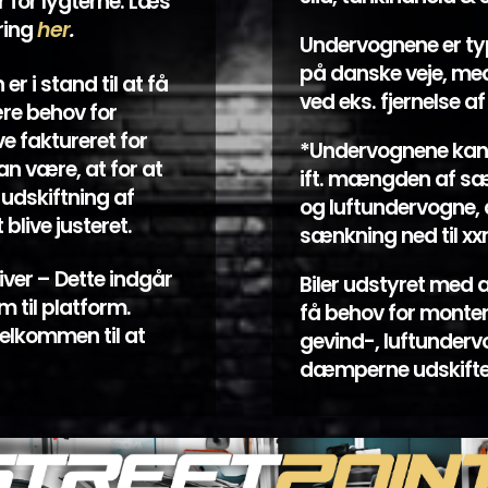
r for lygterne. Læs
ring
her
.
Undervognene er ty
på danske veje, med
er i stand til at få
ved eks. fjernelse 
re behov for
ve faktureret for
*Undervognene kan 
an være, at for at
ift. mængden af sæ
udskiftning af
og luftundervogne, 
blive justeret.
sænkning ned til x
iver – Dette indgår
Biler udstyret med
rm til platform.
få behov for monter
velkommen til at
gevind-, luftunderv
dæmperne udskiftes.