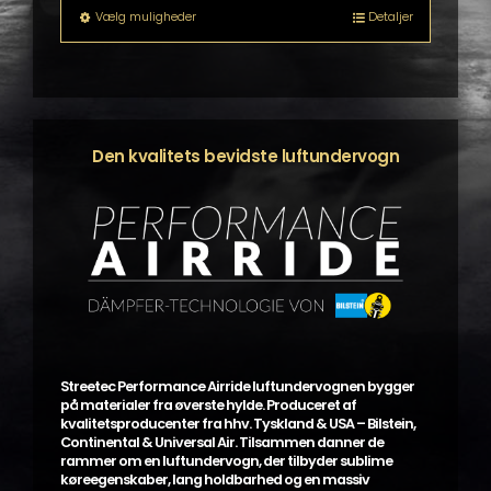
til
Dette
Vælg muligheder
Detaljer
kr. 39.199,00
vare
har
flere
varianter.
Mulighederne
kan
Den kvalitets bevidste luftundervogn
vælges
på
varesiden
Streetec Performance Airride luftundervognen bygger
på materialer fra øverste hylde. Produceret af
kvalitetsproducenter fra hhv. Tyskland & USA – Bilstein,
Continental & Universal Air. Tilsammen danner de
rammer om en luftundervogn, der tilbyder sublime
køreegenskaber, lang holdbarhed og en massiv