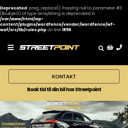
Deprecated
: preg_replace(): Passing null to parameter #3
($subject) of type array|string is deprecated in
/var/www/html/wp-
content/plugins/wordfence/vendor/wordfence/wf-
waf/src/lib/rules.php
on line
1896
Skip
to
content
Toggle
Fælge
Navigation
Service
KONTAKT
Streetcars
Book tid til din bil hos Streetpoint
Sænkning
Tuning
Ventilrens
Værksted