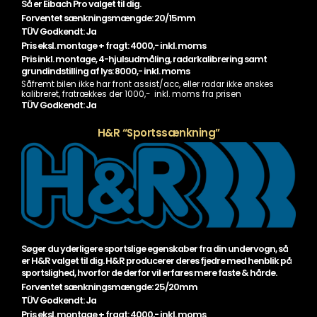
Så er Eibach Pro valget til dig.
Forventet sænkningsmængde: 20/15mm
TÜV Godkendt: Ja
Pris eksl. montage + fragt: 4000,- inkl. moms
Pris inkl. montage, 4-hjulsudmåling, radarkalibrering samt
grundindstilling af lys: 8000,- inkl. moms
Såfremt bilen ikke har front assist/acc, eller radar ikke ønskes
kalibreret, fratrækkes der 1000,- inkl. moms fra prisen
TÜV Godkendt: Ja
H&R “Sportssænkning”
Søger du yderligere sportslige egenskaber fra din undervogn, så
er H&R valget til dig. H&R producerer deres fjedre med henblik på
sportslighed, hvorfor de derfor vil erfares mere faste & hårde.
Forventet sænkningsmængde: 25/20mm
TÜV Godkendt: Ja
Pris eksl. montage + fragt: 4000,- inkl. moms