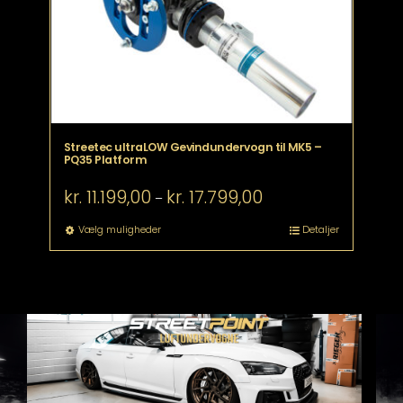
Streetec ultraLOW Gevindundervogn til MK5 –
PQ35 Platform
Prisinterval:
kr.
11.199,00
kr.
17.799,00
–
kr. 11.199,00
til
Dette
Vælg muligheder
Detaljer
kr. 17.799,00
vare
har
flere
varianter.
Mulighederne
kan
vælges
på
varesiden