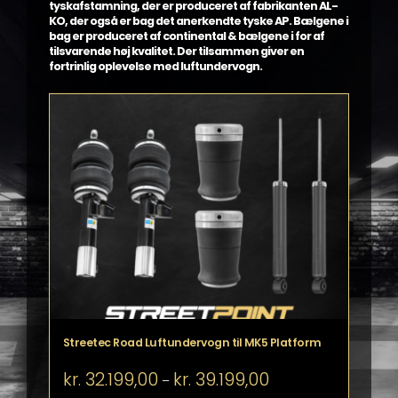
tyskafstamning, der er produceret af fabrikanten AL-
KO, der også er bag det anerkendte tyske AP. Bælgene i
bag er produceret af continental & bælgene i for af
tilsvarende høj kvalitet. Der tilsammen giver en
fortrinlig oplevelse med luftundervogn.
Streetec Road Luftundervogn til MK5 Platform
Prisinterval:
kr.
32.199,00
kr.
39.199,00
–
kr. 32.199,00