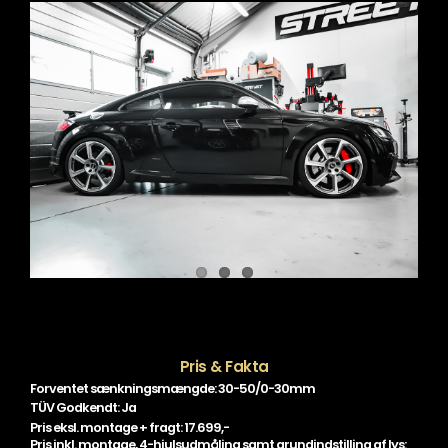
Pris & Fakta
Forventet sænkningsmængde: 30-50/0-30mm
TÜV Godkendt: Ja
Pris eksl. montage + fragt: 17.699,-
Pris inkl. montage, 4-hjulsudmåling samt grundindstilling af lys: