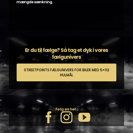
mængde sænkning.
Er du til fælge? Så tag et dyk i vores
fælgunivers
STREETPOINTS FÆLGUNIVERS FOR BILER MED 5×112
HULMÅL
Følg os her :