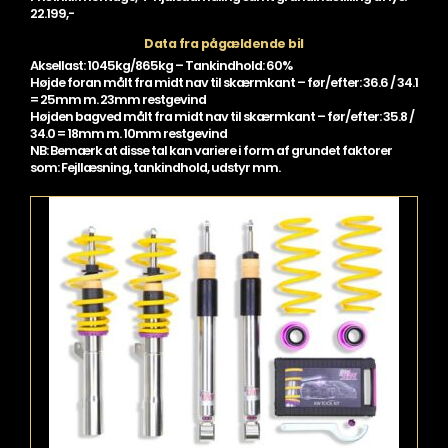
22.199,-
Data fra pågældende bil
Aksellast: 1045kg/865kg – Tankindhold: 60%
Højde foran målt fra midt nav til skærmkant – før/efter: 36.6 / 34.1
= 25mm m. 23mm restgevind
Højden bagved målt fra midt nav til skærmkant – før/efter: 35.8 /
34.0 = 18mm m. 10mm restgevind
NB: Bemærk at disse tal kan variere i form af grundet faktorer
som: Fejllæsning, tankindhold, udstyr mm.