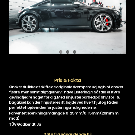
Pris & Fakta
Ønsker du ikke at skifte de originale dæmpere ud, og blot ønsker
fjedre, men samtidigt gerne vil have justering? I Så fald er KW’s
gevindfjedre noget for dig. Med sin justerbarhed på hhv. for- &
bagaksel, kan der finjusteres ift. højde ved hvert hjul og få den
perfekte højde indenfor justeringsmulighederne.
Forventet sænkningsmængde: 0-25mm/0-15mm (20mm m.
mod)
TÜV Godkendt: Ja
Data fra pågældende bil