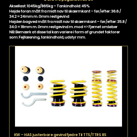
Aksellast: 1045kg/865kg – Tankindhold: 45%
Højde foran målt fra midt nav til skærmkant – før/efter: 36.6 /
34.2 = 24mm m. 0mm restgevind
Højden bagved målt fra midt nav til skærmkant – før/efter: 35.8 /
34.0 = 18mm m. 0mm restgevind m. mod => Fjernet omløber
NB: Bemærk at disse tal kan variere i form af grundet faktorer
som: Fejllæsning, tankindhold, udstyr mm.
KW – HAS justerbare gevindfjedre Til TTS/TTRS 8S