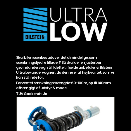
Skal bilen sænkes udover det almindelige, som
sænkningsfjedre tillader? Så skal der en justerbar
gevindundervogn til. I dette tilfælde anbefaler vi Bilstein
Ultralow undervognen, da denne er af høj kvalitet, som vi
kan stå inde for.
Forventet sænkningsmængde: 60-100m, op til 140mm
afhængigt af udstyr & model.
TÜV Godkendt: Ja