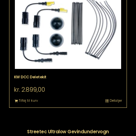
KW DCC Deletekit
kr.
2.899,00
Tilføj til kurv
Detaljer
Streetec Ultralow Gevindundervogn