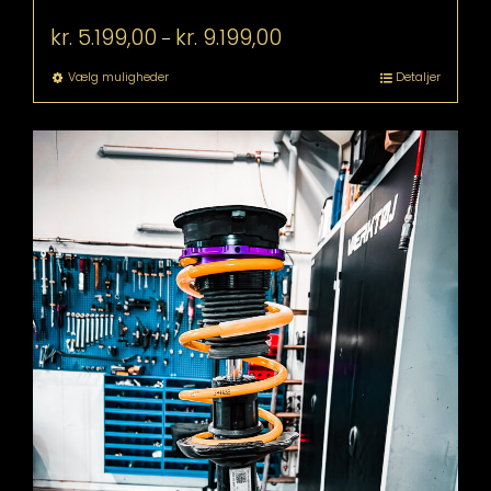
Prisinterval:
kr.
5.199,00
kr.
9.199,00
–
kr. 5.199,00
til
Dette
Vælg muligheder
Detaljer
kr. 9.199,00
vare
har
flere
varianter.
Mulighederne
kan
vælges
på
varesiden