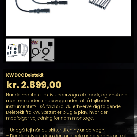
KW DCC Deletekit
kr.
2.899,00
Har de monteret aktiv undervogn ab fabrik, og ønsker at
montere anden undervogn uden at få fejlkoder i
instrumentet? I så fald skal du erhverve dig følgende
Deletekit fra KW. Sættet er plug & play, hvor der
medfølger vejledning for nem montage.
– Undgå fejl når du skifter til en ny undervogn.
– Der deaktiveres kun den originale undervognskontrol.