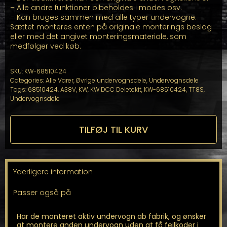
– Alle andre funktioner bibeholdes i modes osv.
– Kan bruges sammen med alle typer undervogne.
Sættet monteres enten på originale monterings beslag
eller med det angivet monteringsmateriale, som
medfølger ved køb.
SKU:
KW-68510424
Categories:
Alle Varer
,
Øvrige undervognsdele
,
Undervognsdele
Tags:
68510424
,
A38V
,
KW
,
KW DCC Deletekit
,
KW-68510424
,
TT8S
,
Undervognsdele
TILFØJ TIL KURV
Yderligere information
Passer også på
Har de monteret aktiv undervogn ab fabrik, og ønsker
at montere anden undervogn uden at få fejlkoder i