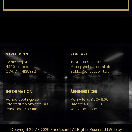
STREETPOINT
KONTAKT
Bødkervej 14
T: +45 93 907 907
4300 Holbæk
M: salg@streetpoint.dk
CVR: DK44139332
SoMe:
@streetpoint.dk
INFORMATION
ÅBNINGSTIDER
Handelsbetingelser
Man – tors: 8.00-16.00
Information om cookies
Fredag: 8.00-14.00
Persondatapolitik
Weekend: Lukket
Copyright 2017 - 2026 Streetpoint | All Rights Reserved | Web by