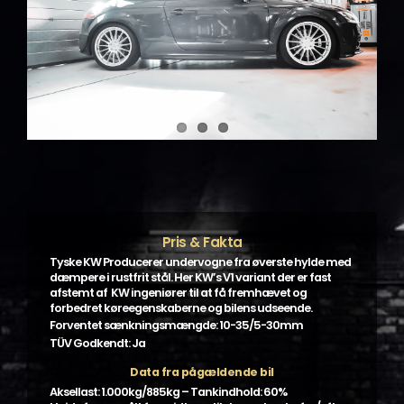
Pris & Fakta
Tyske KW Producerer undervogne fra øverste hylde med
dæmpere i rustfrit stål. Her KW’s V1 variant der er fast
afstemt af KW ingeniører til at få fremhævet og
forbedret køreegenskaberne og bilens udseende.
Forventet sænkningsmængde: 10-35/5-30mm
TÜV Godkendt: Ja
Data fra pågældende bil
Aksellast: 1.000kg/885kg – Tankindhold: 60%