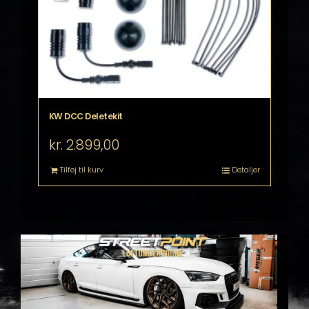
KW DCC Deletekit
kr.
2.899,00
Tilføj til kurv
Detaljer