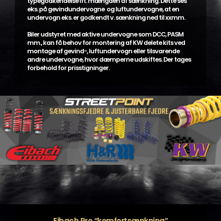
typegodkendelse ift. mængden af sænkning. Dette ses
eks. på gevindundervogne og luftundervogne, at en
undervogn eks. er godkendt v. sænkning ned til xxmm.
Biler udstyret med aktive undervogne som DCC, PASM
mm., kan få behov for montering af KW delete kits ved
montage af gevind-, luftundervogn eller tilsvarende
andre undervogne, hvor dæmperne udskiftes. Der tages
forbehold for prisstigninger.
Eibach Pro “komfortsænkning”