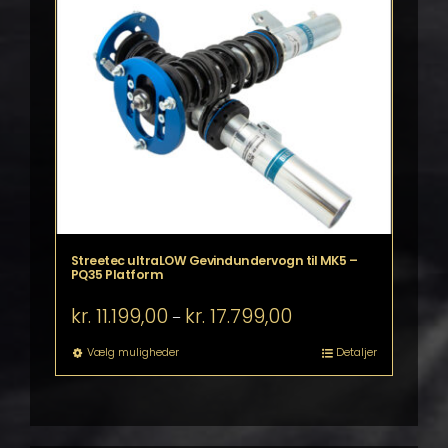
Streetec ultraLOW Gevindundervogn til MK5 –
PQ35 Platform
Prisinterval:
kr.
11.199,00
kr.
17.799,00
–
kr. 11.199,00
til
Dette
Vælg muligheder
Detaljer
kr. 17.799,00
vare
har
flere
varianter.