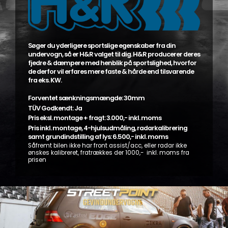
Søger du yderligere sportslige egenskaber fra din
undervogn, så er H&R valget til dig. H&R producerer deres
fjedre & dæmpere med henblik på sportslighed, hvorfor
de derfor vil erfares mere faste & hårde end tilsvarende
fra eks. KW.
Forventet sænkningsmængde: 30mm
TÜV Godkendt: Ja
Pris eksl. montage + fragt: 3.000,- inkl. moms
Pris inkl. montage, 4-hjulsudmåling, radarkalibrering
samt grundindstilling af lys: 6.500,- inkl. moms
Såfremt bilen ikke har front assist/acc, eller radar ikke
ønskes kalibreret, fratrækkes der 1000,- inkl. moms fra
prisen