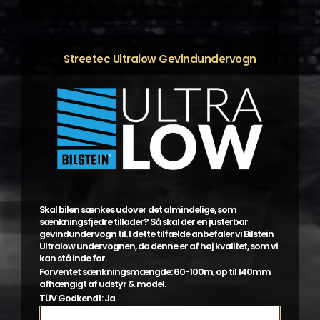
flere
varianter.
Mulighederne
kan
Streetec Ultralow Gevindundervogn
vælges
på
varesiden
Skal bilen sænkes udover det almindelige, som
sænkningsfjedre tillader? Så skal der en justerbar
gevindundervogn til. I dette tilfælde anbefaler vi Bilstein
Ultralow undervognen, da denne er af høj kvalitet, som vi
kan stå inde for.
Forventet sænkningsmængde: 60-100m, op til 140mm
afhængigt af udstyr & model.
TÜV Godkendt: Ja