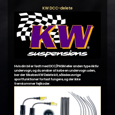
Mulighederne
kan
KW DCC-delete
vælges
på
varesiden
Hvis din bil er født med DCC/PASM eller anden type Aktiv
undervogn, og du ønsker at købe en undervogn uden,
bør der tilkøbes KW Delete kit, således øvrige
sportfunktioner fortsat fungere, og der ikke
fremkommer fejlkoder.