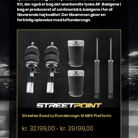
KO, der også er bag det anerkendte tyske AP. Bælgene i
bag er produceret af continental & bælgene i for af
tilsvarende høj kvalitet. Der tilsammen giver en
fortrinlig oplevelse med luftundervogn.
Streetec Road Luftundervogn til MK5 Platform
Prisinterval:
kr.
32.199,00
kr.
39.199,00
–
kr. 32.199,00