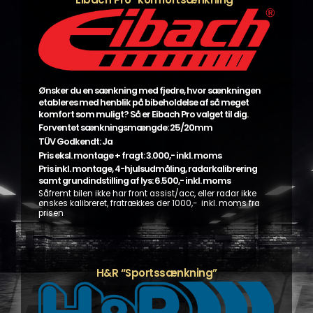
Ønsker du en sænkning med fjedre, hvor sænkningen
etableres med henblik på bibeholdelse af så meget
komfort som muligt? Så er Eibach Pro valget til dig.
Forventet sænkningsmængde: 25/20mm
TÜV Godkendt: Ja
Pris eksl. montage + fragt: 3.000,- inkl. moms
Pris inkl. montage, 4-hjulsudmåling, radarkalibrering
samt grundindstilling af lys: 6.500,- inkl. moms
Såfremt bilen ikke har front assist/acc, eller radar ikke
ønskes kalibreret, fratrækkes der 1000,- inkl. moms fra
prisen
H&R “Sportssænkning”