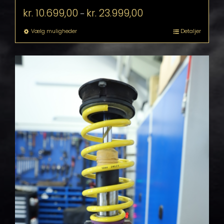
Prisinterval:
kr.
10.699,00
kr.
23.999,00
–
kr. 10.699,00
til
Dette
Vælg muligheder
Detaljer
kr. 23.999,00
vare
har
flere
varianter.
Mulighederne
kan
vælges
på
varesiden