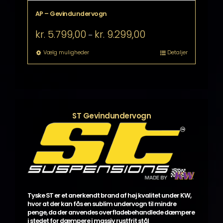
AP – Gevindundervogn
Prisinterval:
kr.
5.799,00
kr.
9.299,00
–
kr. 5.799,00
til
Dette
Vælg muligheder
Detaljer
kr. 9.299,00
vare
har
flere
varianter.
Mulighederne
kan
ST Gevindundervogn
vælges
på
varesiden
Tyske ST er et anerkendt brand af høj kvalitet under KW,
hvor at der kan fås en sublim undervogn til mindre
penge, da der anvendes overfladebehandlede dæmpere
i stedet for dæmpere i massiv rustfrit stål