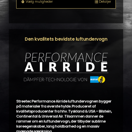
til
Dette
Vælg muligheder
Detaljer
kr. 39.199,00
vare
har
flere
varianter.
Mulighederne
kan
Den kvalitets bevidste luftundervogn
vælges
på
varesiden
Streetec Performance Airride luftundervognen bygger
på materialer fra øverste hylde. Produceret af
kvalitetsproducenter fra hhv. Tyskland & USA – Bilstein,
Continental & Universal Air. Tilsammen danner de
rammer om en luftundervogn, der tilbyder sublime
køreegenskaber, lang holdbarhed og en massiv
mængde sænkning.