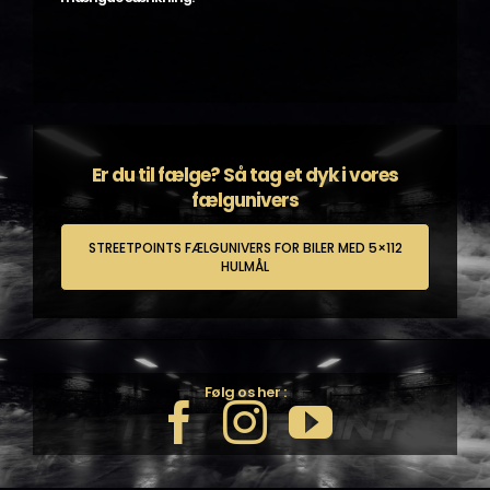
Er du til fælge? Så tag et dyk i vores
fælgunivers
STREETPOINTS FÆLGUNIVERS FOR BILER MED 5×112
HULMÅL
Følg os her :