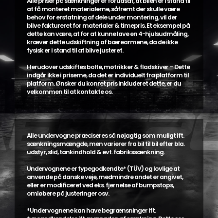
Alle priser på sænkninger er forudsat, at bilen er i stand til
at få monteret materialerne, såfremt der skulle være
behov for erstatning af dele under montering, vil der
blive faktureret for materialer & timepris. Et eksempel på
dette kan være, at for at kunne lave en 4-hjulsudmåling,
kræver dette udskiftning af bærearmene, da de ikke
fysisk er i stand til at blive justeret.
Herudover udskiftes bolte, møtrikker & fladskiver – Dette
indgår ikke i priserne, da det er individuelt fra platform til
platform. Ønsker du konret pris inkluderet dette, er du
velkommen til at kontakte os.
Alle undervogne præciseres så nøjagtig som muligt ift.
sænkningsmængde, men varierer fra bil til bil efter bla.
udstyr, slid, tankindhold & evt. fabrikssænkning.
Undervognene er typegodkendte* (TÜV) og lovlige at
anvende på danske veje, medmindre andet er angivet,
eller er modificeret ved eks. fjernelse af bumpstops,
omløbere på justeringer osv.
*Undervognene kan have begrænsninger ift.