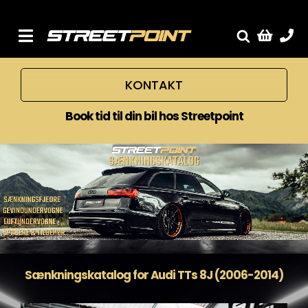
Skip
to
content
Toggle
Fælge
Navigation
KONTAKT
Service
Streetcars
Book tid til din bil hos Streetpoint
Sænkning
Tuning
Ventilrens
Værksted
Sænkningskatalog for Audi TTs 8J (2006-2014)