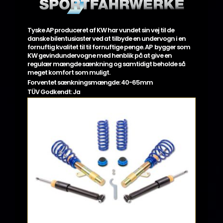
Tyske AP produceret af KW har vundet sin vej til de
danske bilentusiaster ved at tilbyde en undervogn i en
fornuftig kvalitet til til fornuftige penge. AP bygger som
KW gevindundervogne med henblik på at give en
regulær mængde sænkning og samtidigt beholde så
meget komfort som muligt.
Forventet sænkningsmængde: 40-65mm
TÜV Godkendt: Ja