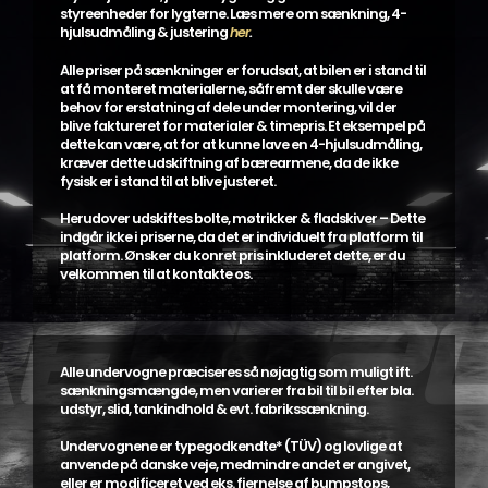
styreenheder for lygterne. Læs mere om sænkning, 4-
hjulsudmåling & justering
her
.
Alle priser på sænkninger er forudsat, at bilen er i stand til
at få monteret materialerne, såfremt der skulle være
behov for erstatning af dele under montering, vil der
blive faktureret for materialer & timepris. Et eksempel på
dette kan være, at for at kunne lave en 4-hjulsudmåling,
kræver dette udskiftning af bærearmene, da de ikke
fysisk er i stand til at blive justeret.
Herudover udskiftes bolte, møtrikker & fladskiver – Dette
indgår ikke i priserne, da det er individuelt fra platform til
platform. Ønsker du konret pris inkluderet dette, er du
velkommen til at kontakte os.
Alle undervogne præciseres så nøjagtig som muligt ift.
sænkningsmængde, men varierer fra bil til bil efter bla.
udstyr, slid, tankindhold & evt. fabrikssænkning.
Undervognene er typegodkendte* (TÜV) og lovlige at
anvende på danske veje, medmindre andet er angivet,
eller er modificeret ved eks. fjernelse af bumpstops,