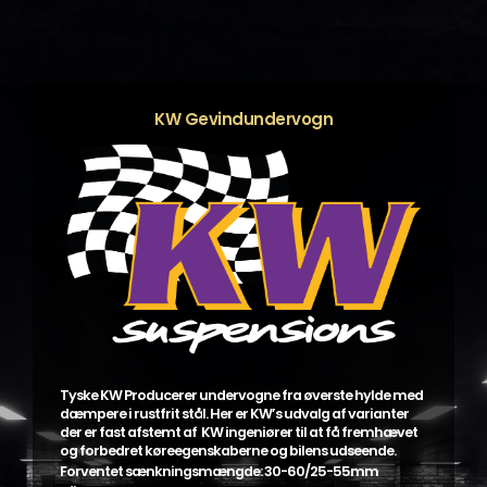
KW Gevindundervogn
Tyske KW Producerer undervogne fra øverste hylde med
dæmpere i rustfrit stål. Her er KW’s udvalg af varianter
der er fast afstemt af KW ingeniører til at få fremhævet
og forbedret køreegenskaberne og bilens udseende.
Forventet sænkningsmængde: 30-60/25-55mm