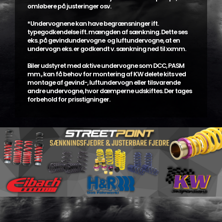
omløbere på justeringer osv.
*Undervognene kan have begrænsninger ift.
typegodkendelse ift. mængden af sænkning. Dette ses
eks. på gevindundervogne og luftundervogne, at en
undervogn eks. er godkendt v. sænkning ned til xxmm.
Biler udstyret med aktive undervogne som DCC, PASM
mm., kan få behov for montering af KW delete kits ved
montage af gevind-, luftundervogn eller tilsvarende
andre undervogne, hvor dæmperne udskiftes. Der tages
forbehold for prisstigninger.