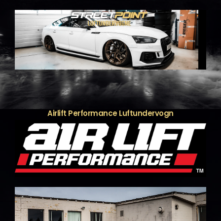
varianter.
Mulighederne
kan
vælges
på
varesiden
Airlift Performance Luftundervogn