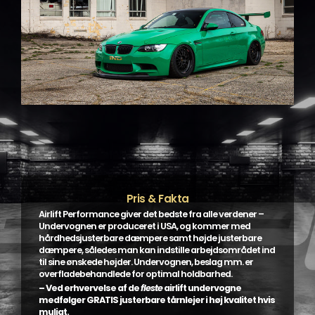
Pris & Fakta
Airlift Performance giver det bedste fra alle verdener –
Undervognen er produceret i USA, og kommer med
hårdhedsjusterbare dæmpere samt højde justerbare
dæmpere, således man kan indstille arbejdsområdet ind
til sine ønskede højder. Undervognen, beslag mm. er
overfladebehandlede for optimal holdbarhed.
– Ved erhvervelse af de
fleste
airlift undervogne
medfølger GRATIS justerbare tårnlejer i høj kvalitet hvis
muligt.