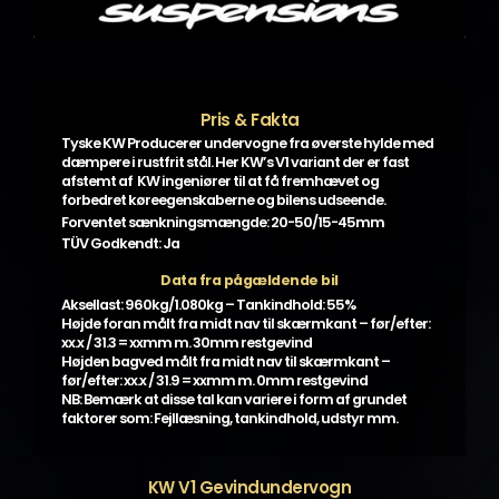
Pris & Fakta
Tyske KW Producerer undervogne fra øverste hylde med
dæmpere i rustfrit stål. Her KW’s V1 variant der er fast
afstemt af KW ingeniører til at få fremhævet og
forbedret køreegenskaberne og bilens udseende.
Forventet sænkningsmængde: 20-50/15-45mm
TÜV Godkendt: Ja
Data fra pågældende bil
Aksellast: 960kg/1.080kg – Tankindhold: 55%
Højde foran målt fra midt nav til skærmkant – før/efter:
xx.x / 31.3 = xxmm m. 30mm restgevind
Højden bagved målt fra midt nav til skærmkant –
før/efter: xx.x / 31.9 = xxmm m. 0mm restgevind
NB: Bemærk at disse tal kan variere i form af grundet
faktorer som: Fejllæsning, tankindhold, udstyr mm.
KW V1 Gevindundervogn