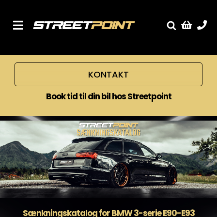
Skip
to
content
Toggle
Fælge
Navigation
Service
KONTAKT
Streetcars
Book tid til din bil hos Streetpoint
Sænkning
Tuning
Ventilrens
Værksted
Sænkningskatalog for BMW 3-serie E90-E93