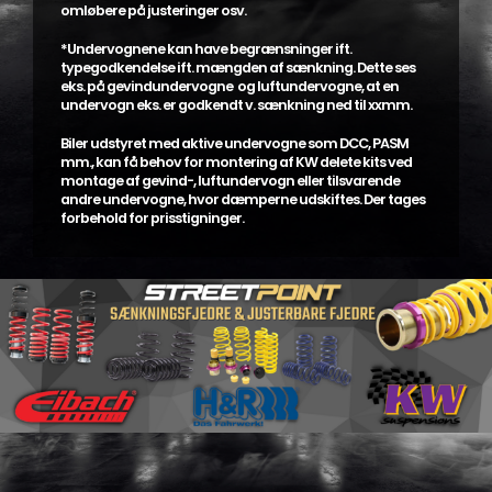
omløbere på justeringer osv.
*Undervognene kan have begrænsninger ift.
typegodkendelse ift. mængden af sænkning. Dette ses
eks. på gevindundervogne og luftundervogne, at en
undervogn eks. er godkendt v. sænkning ned til xxmm.
Biler udstyret med aktive undervogne som DCC, PASM
mm., kan få behov for montering af KW delete kits ved
montage af gevind-, luftundervogn eller tilsvarende
andre undervogne, hvor dæmperne udskiftes. Der tages
forbehold for prisstigninger.