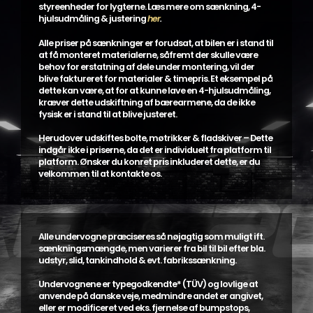
styreenheder for lygterne. Læs mere om sænkning, 4-
hjulsudmåling & justering
her
.
Alle priser på sænkninger er forudsat, at bilen er i stand til
at få monteret materialerne, såfremt der skulle være
behov for erstatning af dele under montering, vil der
blive faktureret for materialer & timepris. Et eksempel på
dette kan være, at for at kunne lave en 4-hjulsudmåling,
kræver dette udskiftning af bærearmene, da de ikke
fysisk er i stand til at blive justeret.
Herudover udskiftes bolte, møtrikker & fladskiver – Dette
indgår ikke i priserne, da det er individuelt fra platform til
platform. Ønsker du konret pris inkluderet dette, er du
velkommen til at kontakte os.
Alle undervogne præciseres så nøjagtig som muligt ift.
sænkningsmængde, men varierer fra bil til bil efter bla.
udstyr, slid, tankindhold & evt. fabrikssænkning.
Undervognene er typegodkendte* (TÜV) og lovlige at
anvende på danske veje, medmindre andet er angivet,
eller er modificeret ved eks. fjernelse af bumpstops,