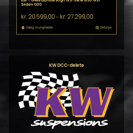
KW – Gevindundervogn til 5-Serie G30-G31
Sedan G30
Prisinterval:
kr.
20.599,00
kr.
27.299,00
–
kr. 20.599,00
til
Dette
Vælg muligheder
Detaljer
kr. 27.299,00
vare
har
flere
varianter.
Mulighederne
kan
KW DCC-delete
vælges
på
varesiden