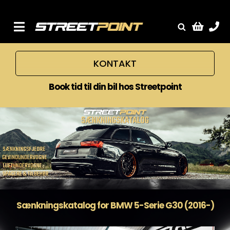
Skip
to
content
Toggle
Fælge
Navigation
KONTAKT
Service
Streetcars
Book tid til din bil hos Streetpoint
Sænkning
Tuning
Ventilrens
Værksted
Sænkningskatalog for BMW 5-Serie G30 (2016-)