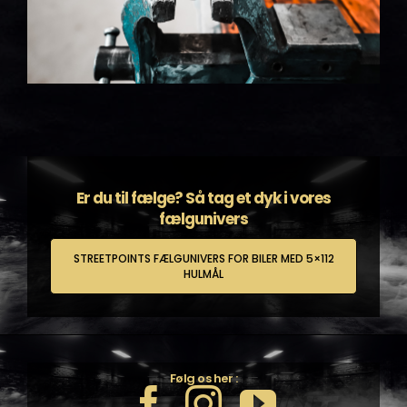
Er du til fælge? Så tag et dyk i vores
fælgunivers
STREETPOINTS FÆLGUNIVERS FOR BILER MED 5×112
HULMÅL
Følg os her :