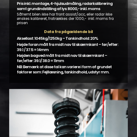
Pris inkl. montage, 4-hjulsudmåling, radarkalibrering
samt grundindstilling af lys: 8000,- inkl. moms
Såfremt bilen ikke har front assist/acc, eller radar ikke
ønskes kalibreret, fratrækkes der 1000,- inkl. moms fra
prisen
Data fra pågældende bil
Aksellast: 1045kg/1250kg – Tankindhold: 20%
Højde foran målt fra midt nav til skærmkant – før/efter:
39.1 / 37.5 = 14mm
Højden bagved målt fra midt nav til skærmkant –
før/efter: 39.1/ 38.0 = 11mm
NB: Bemærk at disse tal kan variere i form af grundet
faktorer som: Fejllæsning, tankindhold, udstyr mm.