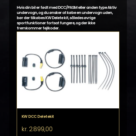
Hvis din bil er født med DCC/PASM eller anden type Aktiv
undervogn, og du ønsker at købe en undervogn uden,
bør der tilkøbes KW Delete kit, således øvrige
sportfunktioner fortsat fungere, og der ikke
fremkommer fejlkoder.
KW DCC Deletekit
kr.
2.899,00