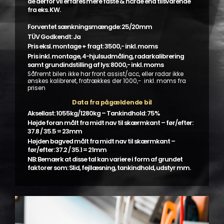
de derfor vil erfares mere faste & hårde end tilsvarende
fra eks. KW.
Forventet sænkningsmængde: 25/20mm
TÜV Godkendt: Ja
Pris eksl. montage + fragt: 3500,- inkl. moms
Pris inkl. montage, 4-hjulsudmåling, radarkalibrering
samt grundindstilling af lys: 8000,- inkl. moms
Såfremt bilen ikke har front assist/acc, eller radar ikke
ønskes kalibreret, fratrækkes der 1000,- inkl. moms fra
prisen
Data fra pågældende bil
Aksellast: 1055kg/1280kg – Tankindhold: 75%
Højde foran målt fra midt nav til skærmkant – før/efter:
37.8 / 35.5 = 23mm
Højden bagved målt fra midt nav til skærmkant –
før/efter: 37.2 / 35.1 = 21mm
NB: Bemærk at disse tal kan variere i form af grundet
faktorer som: Slid, fejllæsning, tankindhold, udstyr mm.