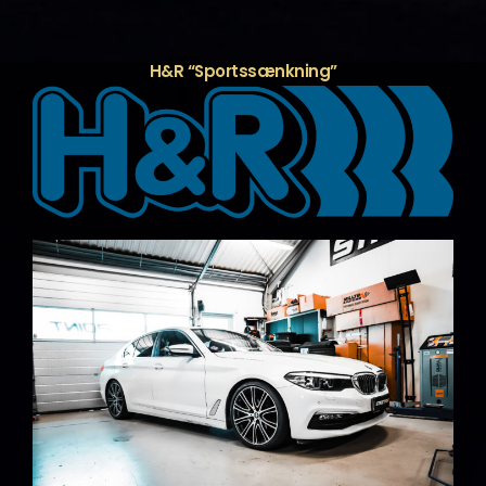
H&R “Sportssænkning”