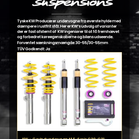
Tyske KW Producerer undervogne fra øverste hylde med
dæmpere i rustfrit stål. Her er KW’s udvalg af varianter
der er fast afstemt af KW ingeniører til at få fremhævet
og forbedret køreegenskaberne og bilens udseende.
Forventet sænkningsmængde: 30-55/30-55mm
TÜV Godkendt: Ja