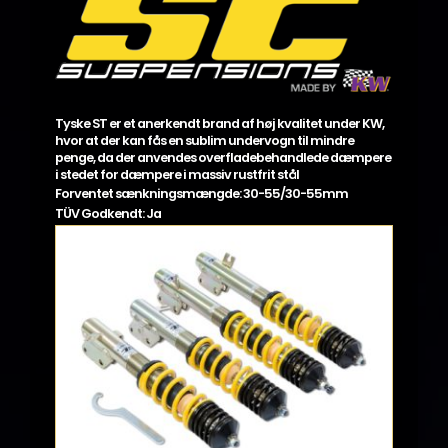
Tyske ST er et anerkendt brand af høj kvalitet under KW,
hvor at der kan fås en sublim undervogn til mindre
penge, da der anvendes overfladebehandlede dæmpere
i stedet for dæmpere i massiv rustfrit stål
Forventet sænkningsmængde: 30-55/30-55mm
TÜV Godkendt: Ja