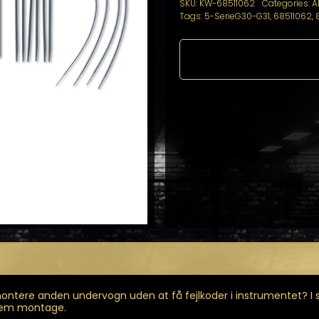
SKU:
KW-68511062
Categories:
A
Tags:
5-SerieG30-G31
,
68511062
,
ntere anden undervogn uden at få fejlkoder i instrumentet? I så
 nem montage.