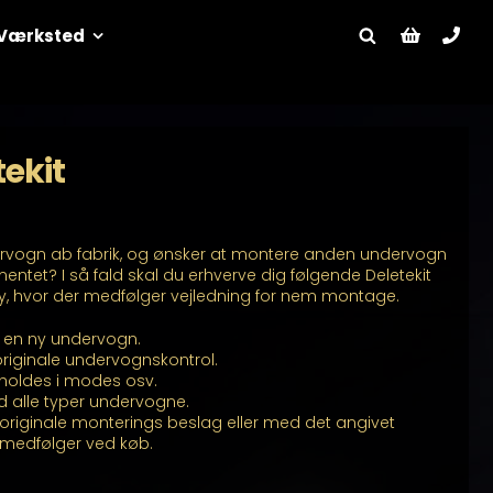
Værksted
ekit
ervogn ab fabrik, og ønsker at montere anden undervogn
umentet? I så fald skal du erhverve dig følgende Deletekit
ay, hvor der medfølger vejledning for nem montage.
il en ny undervogn.
originale undervognskontrol.
eholdes i modes osv.
alle typer undervogne.
riginale monterings beslag eller med det angivet
medfølger ved køb.