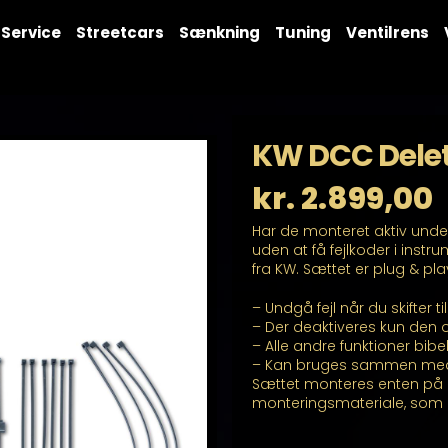
Service
Streetcars
Sænkning
Tuning
Ventilrens
KW DCC Delet
kr.
2.899,00
Har de monteret aktiv und
uden at få fejlkoder i instr
fra KW. Sættet er plug & pl
– Undgå fejl når du skifter t
– Der deaktiveres kun den 
– Alle andre funktioner bib
– Kan bruges sammen med 
Sættet monteres enten på o
monteringsmateriale, som 