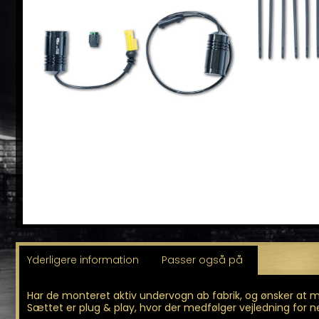
Yderligere information
Passer også på
Har de monteret aktiv undervogn ab fabrik, og ønsker at mo
Sættet er plug & play, hvor der medfølger vejledning for