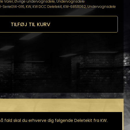
lle Varer
,
Øvrige undervognsdele
,
Undervognsdele
8-SerieG14-G16
,
KW
,
KW DCC Deletekit
,
KW-68511062
,
Undervognsdele
TILFØJ TIL KURV
 fald skal du erhverve dig følgende Deletekit fra KW.