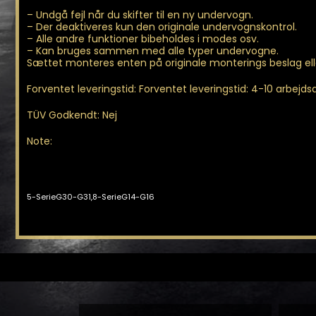
– Undgå fejl når du skifter til en ny undervogn.
– Der deaktiveres kun den originale undervognskontrol.
– Alle andre funktioner bibeholdes i modes osv.
– Kan bruges sammen med alle typer undervogne.
Sættet monteres enten på originale monterings beslag el
Forventet leveringstid: Forventet leveringstid: 4-10 arbejdsd
TÜV Godkendt: Nej
Note:
5-SerieG30-G31,8-SerieG14-G16