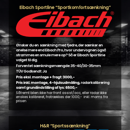
Eibach Sportline “Sportkomfortsænkning”
Ønsker du en sænkning med fjedre, der sænker en
anelse mere end Eibach Pro, hvor undervognen også
strammes en smule mere op? Så er Eibach Sportline
valget til dig.
Forventet sænkningsmængde: 35-40/30-35mm
TÜV Godkendt: Ja
Pris eksl. montage + fragt: 3000,-
Pris inkl. montage, 4-hjulsudmåling,
radarkalibrering
samt grundindstilling af lys: 6500,-
Såfremt bilen ikke har front assist/acc, eller radar ikke
ønskes kalibreret, fratrækkes der 1000,- inkl. moms fra
prisen
H&R “Sportssænkning”