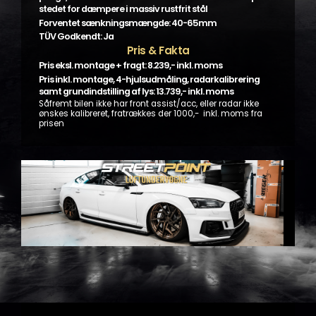
stedet for dæmpere i massiv rustfrit stål
Forventet sænkningsmængde: 40-65mm
TÜV Godkendt: Ja
Pris & Fakta
Pris eksl. montage + fragt: 8.239,- inkl. moms
Pris inkl. montage, 4-hjulsudmåling, radarkalibrering
samt grundindstilling af lys: 13.739,- inkl. moms
Såfremt bilen ikke har front assist/acc, eller radar ikke
ønskes kalibreret, fratrækkes der 1000,- inkl. moms fra
prisen