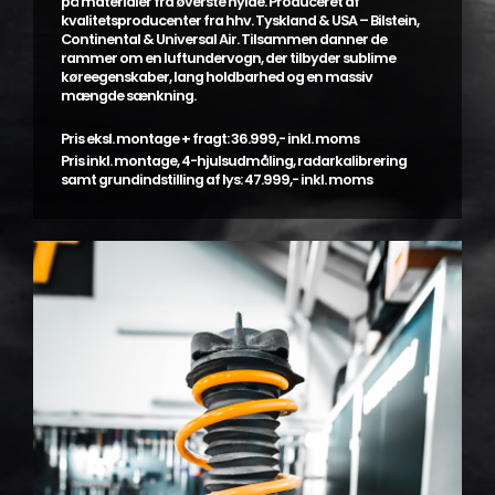
på materialer fra øverste hylde. Produceret af
kvalitetsproducenter fra hhv. Tyskland & USA – Bilstein,
Continental & Universal Air. Tilsammen danner de
rammer om en luftundervogn, der tilbyder sublime
køreegenskaber, lang holdbarhed og en massiv
mængde sænkning.
Pris eksl. montage + fragt: 36.999,- inkl. moms
Pris inkl. montage, 4-hjulsudmåling, radarkalibrering
samt grundindstilling af lys: 47.999,- inkl. moms