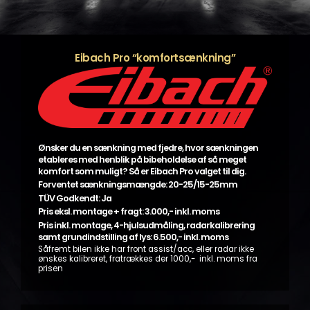
Eibach Pro “komfortsænkning”
Ønsker du en sænkning med fjedre, hvor sænkningen
etableres med henblik på bibeholdelse af så meget
komfort som muligt? Så er Eibach Pro valget til dig.
Forventet sænkningsmængde: 20-25/15-25mm
TÜV Godkendt: Ja
Pris eksl. montage + fragt: 3.000,- inkl. moms
Pris inkl. montage, 4-hjulsudmåling, radarkalibrering
samt grundindstilling af lys: 6.500,- inkl. moms
Såfremt bilen ikke har front assist/acc, eller radar ikke
ønskes kalibreret, fratrækkes der 1000,- inkl. moms fra
prisen