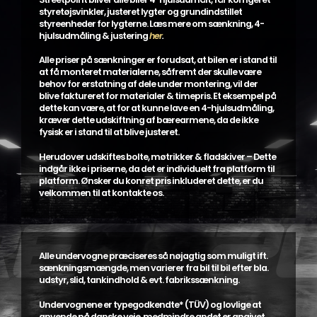
styretøjsvinkler, justeret lygter og grundindstillet
styreenheder for lygterne. Læs mere om sænkning, 4-
hjulsudmåling & justering
her
.
Alle priser på sænkninger er forudsat, at bilen er i stand til
at få monteret materialerne, såfremt der skulle være
behov for erstatning af dele under montering, vil der
blive faktureret for materialer & timepris. Et eksempel på
dette kan være, at for at kunne lave en 4-hjulsudmåling,
kræver dette udskiftning af bærearmene, da de ikke
fysisk er i stand til at blive justeret.
Herudover udskiftes bolte, møtrikker & fladskiver – Dette
indgår ikke i priserne, da det er individuelt fra platform til
platform. Ønsker du konret pris inkluderet dette, er du
velkommen til at kontakte os.
Alle undervogne præciseres så nøjagtig som muligt ift.
sænkningsmængde, men varierer fra bil til bil efter bla.
udstyr, slid, tankindhold & evt. fabrikssænkning.
Undervognene er typegodkendte* (TÜV) og lovlige at
anvende på danske veje, medmindre andet er angivet,