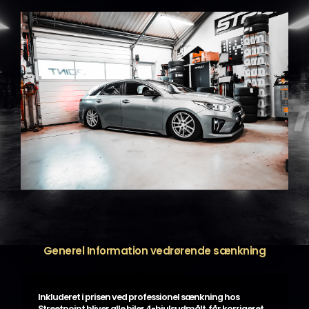
Generel Information vedrørende sænkning
Inkluderet i prisen ved professionel sænkning hos
Streetpoint bliver alle biler 4-hjulsudmålt, får korrigeret