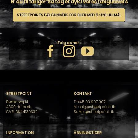
Er du til fælge? Så tag et dyk i vores fælgunivers
STREETPOINTS FÆLGUNIVERS FOR BILER MED 5×120 HULMÅL
Følg os her :
STREETPOINT
KONTAKT
Bødkervej 14
T: +45 93 907 907
4300 Holbæk
M: salg@streetpoint.dk
CVR: DK44139332
SoMe:
@streetpoint.dk
INFORMATION
ÅBNINGSTIDER