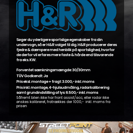
Søger du yderligere sportslige egenskaber fra din
undervogn, så er H&R valget til dig. H&R producerer deres
fjedre & dæmpere med henblik på sportslighed, hvorfor
de derfor vil erfares mere faste & hårde end tilsvarende
fra eks. KW.
Forventet sænkningsmængde: 30/30mm
TÜV Godkendt: Ja
Pris eksl. montage + fragt: 3.000,- inkl. moms
Pris inkl. montage, 4-hjulsudmåling, radarkalibrering
samt grundindstilling af lys: 6.500,- inkl. moms
Såfremt bilen ikke har front assist/acc, eller radar ikke
ønskes kalibreret, fratrækkes der 1000,- inkl. moms fra
prisen