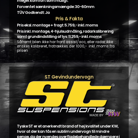
meget komfort som muligt.
Forventet sænkningsmængde: 30-60mm
TÜV Godkendt: Ja
Pris & Fakta
Pris eksl. montage + fragt: 5.759,- inkl. moms
Pris inkl. montage, 4-hjulsudmåling, radarkalibrering
samt grundindstilling af lys: 11.259,- inkl. moms
Såfremt bilen ikke har front assist/acc, eller radar ikke
ønskes kalibreret, fratrækkes der 1000,- inkl. moms fra
prisen
ST Gevindundervogn
Tyske ST er et anerkendt brand af høj kvalitet under KW,
hvor at der kan fås en sublim undervogn til mindre
penge, da der nvendes overfladebehandlede dæmpere i