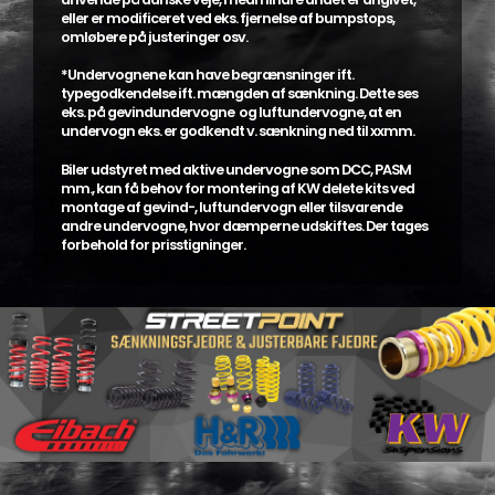
eller er modificeret ved eks. fjernelse af bumpstops,
omløbere på justeringer osv.
*Undervognene kan have begrænsninger ift.
typegodkendelse ift. mængden af sænkning. Dette ses
eks. på gevindundervogne og luftundervogne, at en
undervogn eks. er godkendt v. sænkning ned til xxmm.
Biler udstyret med aktive undervogne som DCC, PASM
mm., kan få behov for montering af KW delete kits ved
montage af gevind-, luftundervogn eller tilsvarende
andre undervogne, hvor dæmperne udskiftes. Der tages
forbehold for prisstigninger.