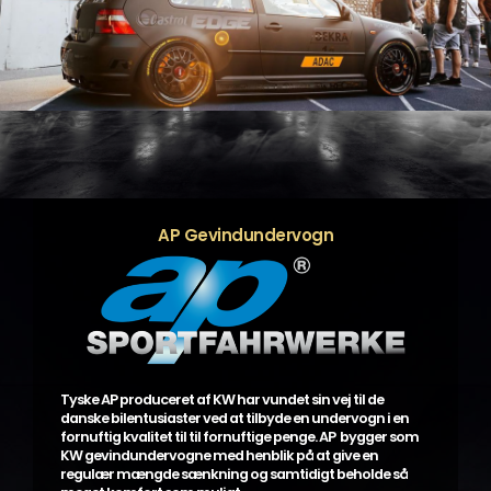
AP Gevindundervogn
Tyske AP produceret af KW har vundet sin vej til de
danske bilentusiaster ved at tilbyde en undervogn i en
fornuftig kvalitet til til fornuftige penge. AP bygger som
KW gevindundervogne med henblik på at give en
regulær mængde sænkning og samtidigt beholde så