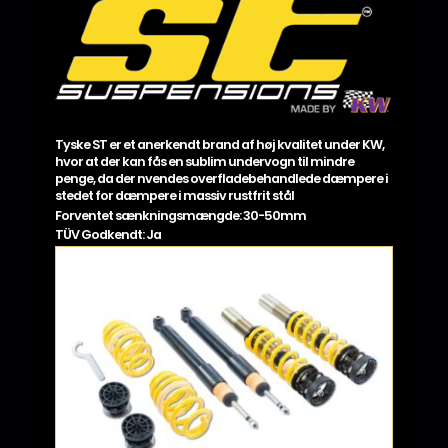
Tyske ST er et anerkendt brand af høj kvalitet under KW,
hvor at der kan fås en sublim undervogn til mindre
penge, da der nvendes overfladebehandlede dæmpere i
stedet for dæmpere i massiv rustfrit stål
Forventet sænkningsmængde: 30-50mm
TÜV Godkendt: Ja