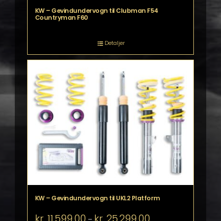
KW – Gevindundervogn til Clubman F54
Countryman F60
Detaljer
KW – Gevindundervogn til UKL2 Platform
Prisinterval:
kr.
11.599,00
kr.
25.299,00
–