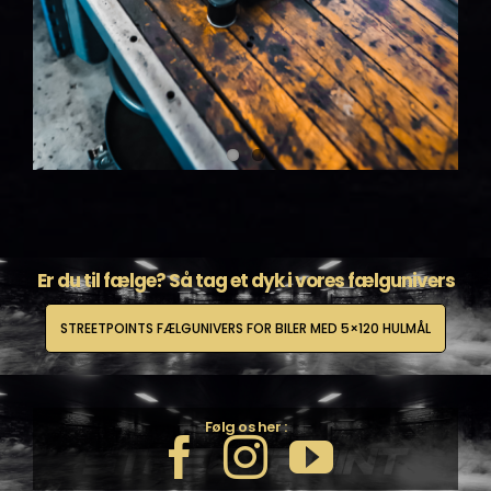
Er du til fælge? Så tag et dyk i vores fælgunivers
STREETPOINTS FÆLGUNIVERS FOR BILER MED 5×120 HULMÅL
Følg os her :