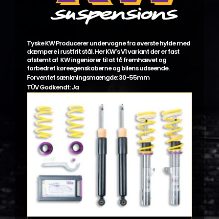
Tyske KW Producerer undervogne fra øverste hylde med
dæmpere i rustfrit stål. Her KW’s V1 variant der er fast
afstemt af KW ingeniører til at få fremhævet og
forbedret køreegenskaberne og bilens udseende.
Forventet sænkningsmængde: 30-55mm
TÜV Godkendt: Ja