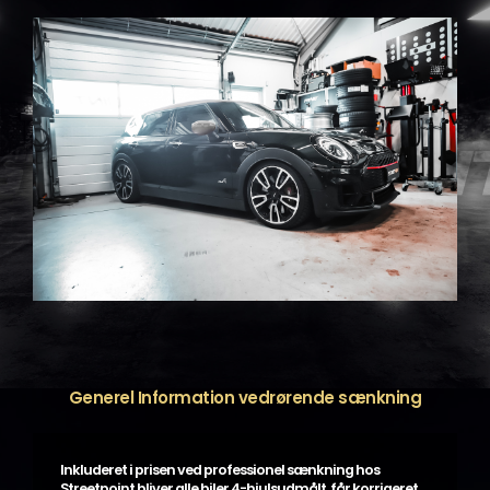
Generel Information vedrørende sænkning
Inkluderet i prisen ved professionel sænkning hos
Streetpoint bliver alle biler 4-hjulsudmålt, får korrigeret