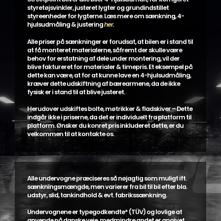
styretøjsvinkler, justeret lygter og grundindstillet
styreenheder for lygterne. Læs mere om sænkning, 4-
hjulsudmåling & justering
her
.
Alle priser på sænkninger er forudsat, at bilen er i stand til
at få monteret materialerne, såfremt der skulle være
behov for erstatning af dele under montering, vil der
blive faktureret for materialer & timepris. Et eksempel på
dette kan være, at for at kunne lave en 4-hjulsudmåling,
kræver dette udskiftning af bærearmene, da de ikke
fysisk er i stand til at blive justeret.
Herudover udskiftes bolte, møtrikker & fladskiver – Dette
indgår ikke i priserne, da det er individuelt fra platform til
platform. Ønsker du konret pris inkluderet dette, er du
velkommen til at kontakte os.
Alle undervogne præciseres så nøjagtig som muligt ift.
sænkningsmængde, men varierer fra bil til bil efter bla.
udstyr, slid, tankindhold & evt. fabrikssænkning.
Undervognene er typegodkendte* (TÜV) og lovlige at
anvende på danske veje, medmindre andet er angivet,