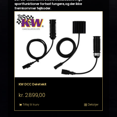
sportfunktioner fortsat fungere, og der ikke
fremkommer fejlkoder.
KW DCC Deletekit
kr.
2.899,00
Tilføj til kurv
Detaljer