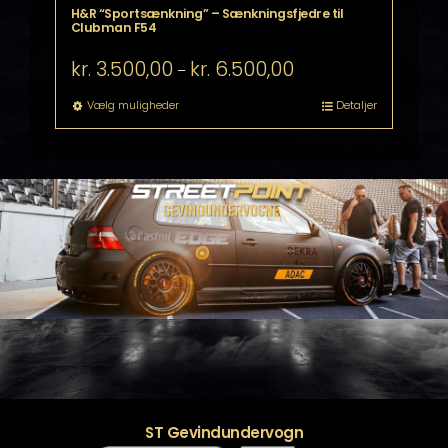
H&R “Sportsænkning” – Sænkningsfjedre til
Clubman F54
Prisinterval:
kr.
3.500,00
kr.
6.500,00
–
kr. 3.500,00
til
Dette
Vælg muligheder
Detaljer
kr. 6.500,00
vare
har
flere
varianter.
Mulighederne
kan
vælges
på
varesiden
ST Gevindundervogn