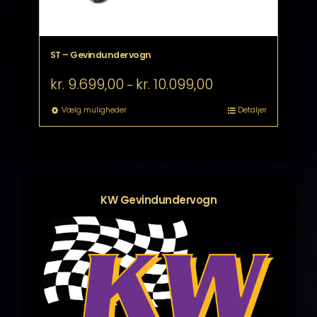
ST – Gevindundervogn
Prisinterval:
kr.
9.699,00
kr.
10.099,00
–
kr. 9.699,00
til
Dette
Vælg muligheder
Detaljer
kr. 10.099,00
vare
har
flere
varianter.
Mulighederne
kan
KW Gevindundervogn
vælges
på
varesiden