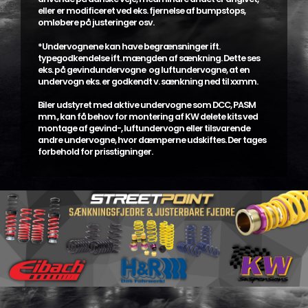
eller er modificeret ved eks. fjernelse af bumpstops,
omløbere på justeringer osv.
*Undervognene kan have begrænsninger ift.
typegodkendelse ift. mængden af sænkning. Dette ses
eks. på gevindundervogne og luftundervogne, at en
undervogn eks. er godkendt v. sænkning ned til xxmm.
Biler udstyret med aktive undervogne som DCC, PASM
mm., kan få behov for montering af KW delete kits ved
montage af gevind-, luftundervogn eller tilsvarende
andre undervogne, hvor dæmperne udskiftes. Der tages
forbehold for prisstigninger.