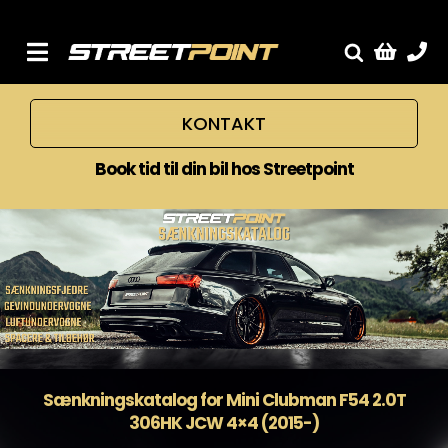
Skip
to
content
Toggle
Fælge
Navigation
KONTAKT
Service
Streetcars
Book tid til din bil hos Streetpoint
Sænkning
Tuning
Ventilrens
Værksted
Sænkningskatalog for Mini Clubman F54 2.0T
306HK JCW 4×4 (2015-)