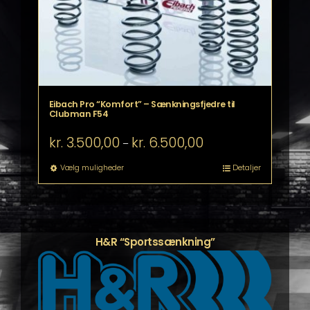
Eibach Pro “Komfort” – Sænkningsfjedre til
Clubman F54
Prisinterval:
kr.
3.500,00
kr.
6.500,00
–
kr. 3.500,00
til
Dette
Vælg muligheder
Detaljer
kr. 6.500,00
vare
har
flere
varianter.
Mulighederne
H&R “Sportssænkning”
kan
vælges
på
varesiden