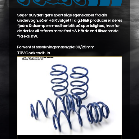
Søger du yderligere sportslige egenskaber fra din
undervogn, så er H&R valget til dig. H&R producerer deres
fjedre & dæmpere med henblik på sportslighed, hvorfor
de derfor vil erfares mere faste & hårde end tilsvarende
fra eks. KW.
Forventet sænkningsmængde: 30/25mm
TÜV Godkendt: Ja