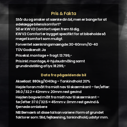
Pris & Fakta
Står du og ønsker at sænke din bil, men er bange for at
ødelægge bilens komfort?
Så er KW V2 Comfort vejen frem til dig.
KW V2 Comfort er bygget specifikt for at bibeholde så
meget komfort som muligt.
Forventet sænkningsmængde: 30-60mm/10-40
TÜV Godkendt: Ja
Pris eksl. montage + fragt: 13.799,-
Pris inkl. montage, 4-hjulsudmåling samt
grundindstilling af lys: 18.299,-
Data fra pågældende bil
Aksellast: 880kg/1040kg – Tankindhold: 20%
Højde foran målt fra midt nav til skærmkant – før/efter:
36.0 / 32.2 = 42mm v. 20mm rest gevind
Højden bagved målt fra midt nav til skærmkant –
før/efter: 37.0 / 32.5 = 45mm v. 0mm rest gevind &
fjernede omløbere
NB: Bemærk at disse tal kan variere i form af grundet
faktorer som: Slid, fejllæsning, tankindhold, udstyr mm.