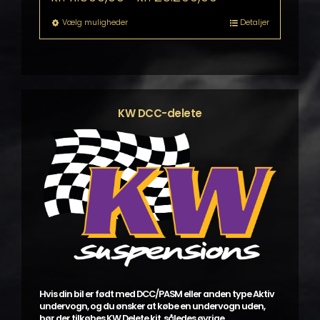
kr. 11.599,00
til
Dette
Vælg muligheder
Detaljer
kr. 25.299,00
vare
har
flere
varianter.
Mulighederne
kan
KW DCC-delete
vælges
på
varesiden
Hvis din bil er født med DCC/PASM eller anden type Aktiv
undervogn, og du ønsker at købe en undervogn uden,
bør der tilkøbes KW Delete kit, således øvrige