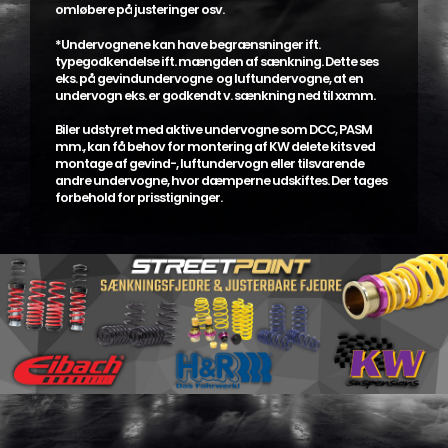
omløbere på justeringer osv.
*Undervognene kan have begrænsninger ift.
typegodkendelse ift. mængden af sænkning. Dette ses
eks. på gevindundervogne og luftundervogne, at en
undervogn eks. er godkendt v. sænkning ned til xxmm.
Biler udstyret med aktive undervogne som DCC, PASM
mm., kan få behov for montering af KW delete kits ved
montage af gevind-, luftundervogn eller tilsvarende
andre undervogne, hvor dæmperne udskiftes. Der tages
forbehold for prisstigninger.