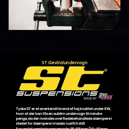
ST Gevindundervogn
Tyske ST er et anerkendt brand af høj kvalitet under KW,
hvor at der kan fås en sublim undervogn til mindre
penge, da der nvendes overfladebehandlede dæmpere i
stedet for dæmpere i massiv rustfrit stål
Forventet sænkningsmængde: 35-55mm/20-45mm