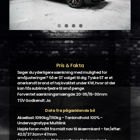
Pris & Fakta
Søger du yderligere sænkning med mulighed for
småjusteringer? Så er ST valget til dig. Tyske ST er et
anerkendt brand af høj kvalitet under KW, hvor at der
kan fås sublime fjedre til små penge.
Forventet sænkningsmængde: 20-35/15-30mm
TÜV Godkendt: Ja
Data fra pågældende bil
Aksellast: 1090kg/1110kg – Tankindhold: 100% –
Undervognstype: Multilink
Højde foran målt fra midt nav til skærmkant – før/efter:
42.0/ 37.3cm= 47mm