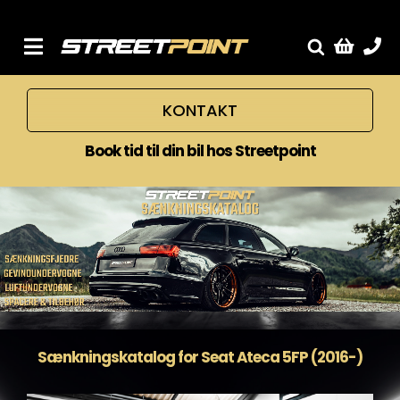
Skip
to
content
Toggle
Fælge
Navigation
KONTAKT
Service
Streetcars
Book tid til din bil hos Streetpoint
Sænkning
Tuning
Ventilrens
Værksted
Sænkningskatalog for Seat Ateca 5FP (2016-)