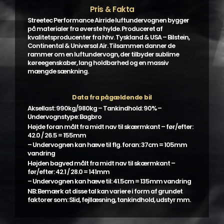
Pris & Fakta
Streetec Performance Airride luftundervognen bygger
på materialer fra øverste hylde. Produceret af
kvalitetsproducenter fra hhv. Tyskland & USA – Bilstein,
Continental & Universal Air. Tilsammen danner de
rammer om en luftundervogn, der tilbyder sublime
køreegenskaber, lang holdbarhed og en massiv
mængde sænkning.
Data fra pågældende bil
Aksellast: 990kg/980kg – Tankindhold: 90% –
Undervognstype: Bagbro
Højde foran målt fra midt nav til skærmkant – før/efter:
42.0 / 26.5 = 155mm
– Undervognen kan hæve til flg. foran: 37cm = 105mm
vandring
Højden bagved målt fra midt nav til skærmkant –
før/efter: 42.1 / 28.0 = 141mm
– Undervognen kan hæve til: 41.5cm = 135mm vandring
NB: Bemærk at disse tal kan variere i form af grundet
faktorer som: Slid, fejllæsning, tankindhold, udstyr mm.