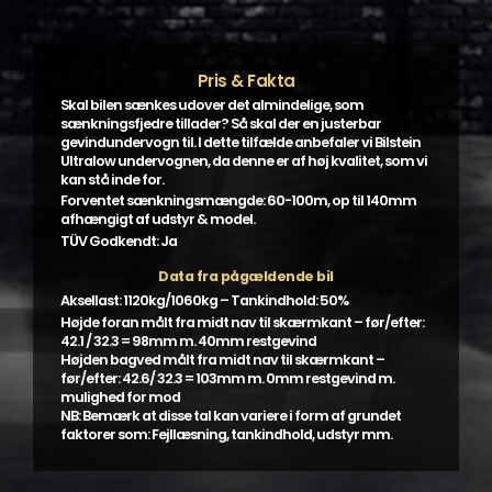
Pris & Fakta
Skal bilen sænkes udover det almindelige, som
sænkningsfjedre tillader? Så skal der en justerbar
gevindundervogn til. I dette tilfælde anbefaler vi Bilstein
Ultralow undervognen, da denne er af høj kvalitet, som vi
kan stå inde for.
Forventet sænkningsmængde: 60-100m, op til 140mm
afhængigt af udstyr & model.
TÜV Godkendt: Ja
Data fra pågældende bil
Aksellast: 1120kg/1060kg – Tankindhold: 50%
Højde foran målt fra midt nav til skærmkant – før/efter:
42.1 / 32.3 = 98mm m. 40mm restgevind
Højden bagved målt fra midt nav til skærmkant –
før/efter: 42.6/ 32.3 = 103mm m. 0mm restgevind m.
mulighed for mod
NB: Bemærk at disse tal kan variere i form af grundet
faktorer som: Fejllæsning, tankindhold, udstyr mm.