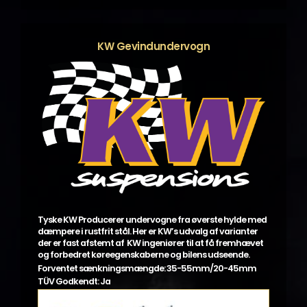
varianter.
Mulighederne
kan
KW Gevindundervogn
vælges
på
varesiden
Tyske KW Producerer undervogne fra øverste hylde med
dæmpere i rustfrit stål. Her er KW’s udvalg af varianter
der er fast afstemt af KW ingeniører til at få fremhævet
og forbedret køreegenskaberne og bilens udseende.
Forventet sænkningsmængde: 35-55mm/20-45mm
TÜV Godkendt: Ja