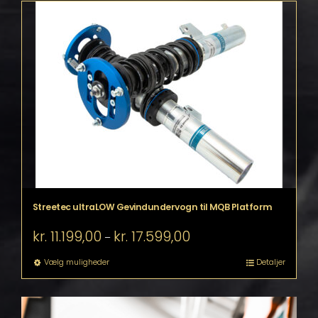
Streetec ultraLOW Gevindundervogn til MQB Platform
Prisinterval:
kr.
11.199,00
kr.
17.599,00
–
kr. 11.199,00
til
Dette
Vælg muligheder
Detaljer
kr. 17.599,00
vare
har
flere
varianter.