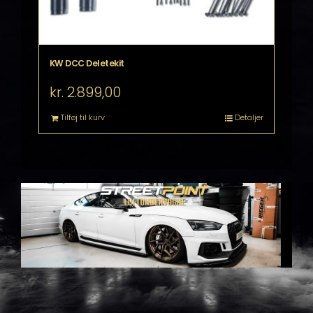
KW DCC Deletekit
kr.
2.899,00
Tilføj til kurv
Detaljer