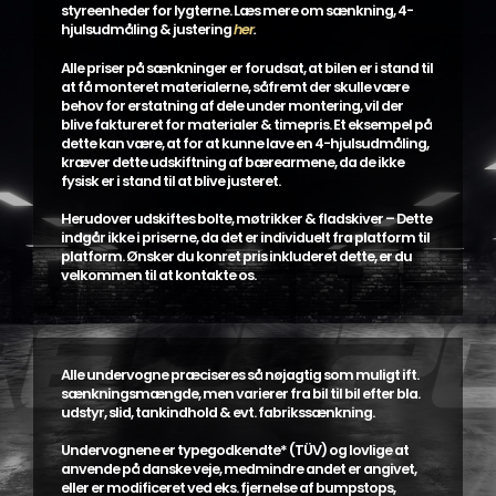
styreenheder for lygterne. Læs mere om sænkning, 4-
hjulsudmåling & justering
her
.
Alle priser på sænkninger er forudsat, at bilen er i stand til
at få monteret materialerne, såfremt der skulle være
behov for erstatning af dele under montering, vil der
blive faktureret for materialer & timepris. Et eksempel på
dette kan være, at for at kunne lave en 4-hjulsudmåling,
kræver dette udskiftning af bærearmene, da de ikke
fysisk er i stand til at blive justeret.
Herudover udskiftes bolte, møtrikker & fladskiver – Dette
indgår ikke i priserne, da det er individuelt fra platform til
platform. Ønsker du konret pris inkluderet dette, er du
velkommen til at kontakte os.
Alle undervogne præciseres så nøjagtig som muligt ift.
sænkningsmængde, men varierer fra bil til bil efter bla.
udstyr, slid, tankindhold & evt. fabrikssænkning.
Undervognene er typegodkendte* (TÜV) og lovlige at
anvende på danske veje, medmindre andet er angivet,
eller er modificeret ved eks. fjernelse af bumpstops,