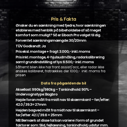
Pris & Fakta
Ønsker du en sænkning med fjedre, hvor sænkningen
etableres med henblik på bibeholdelse af så meget
komfort som muligt? Så er Eibach Pro valget til dig.
Forventet sænkningsmængde: 30/20mm
TÜV Godkendt: Ja
Pris eksl. montage + fragt: 3.000,- inkl. moms
Pris inkl. montage, 4-hjulsudmåling, radarkalibrering
samt grundindstilling af lys: 6.500,- inkl. moms
Såfremt bilen ikke har front assist/acc, eller radar ikke
ønskes kalibreret, fratrækkes der 1000,- inkl. moms fra
prisen
Data fra pågældende bil
Aksellast: 990kg/980kg – Tankindhold: 90% –
Undervognstype: Bagbro
Højde foran målt fra midt nav til skærmkant – før/efter:
42.0 / 39.3= 27mm
Højden bagved målt fra midt nav til skærmkant –
før/efter: 42.1 / 39.6 = 25mm
NB: Bemærk at disse tal kan variere i form af grundet
faktorer som: Slid, fejllæsning, tankindhold, udstyr mm.