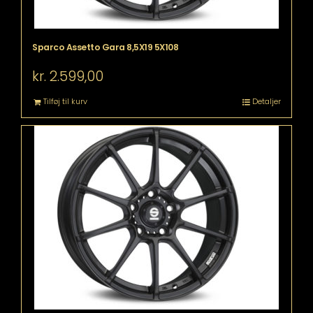
Sparco Assetto Gara 8,5X19 5X108
kr.
2.599,00
Tilføj til kurv
Detaljer