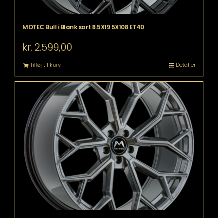
MOTEC Bull i Blank sort 8.5X19 5X108 ET40
kr.
2.599,00
Tilføj til kurv
Detaljer