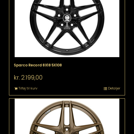
Sparco Record 8X18 5X108
kr.
2.199,00
Tilføj til kurv
Detaljer