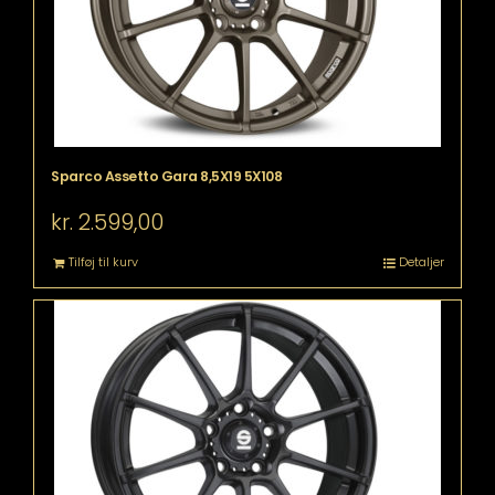
Sparco Assetto Gara 8,5X19 5X108
kr.
2.599,00
Tilføj til kurv
Detaljer