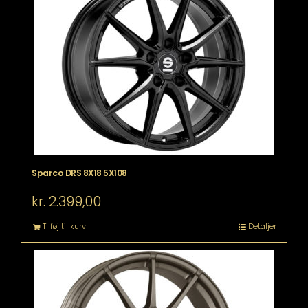
Sparco DRS 8X18 5X108
kr.
2.399,00
Tilføj til kurv
Detaljer