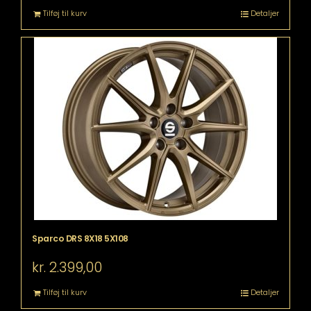
Tilføj til kurv
Detaljer
Sparco DRS 8X18 5X108
kr.
2.399,00
Tilføj til kurv
Detaljer