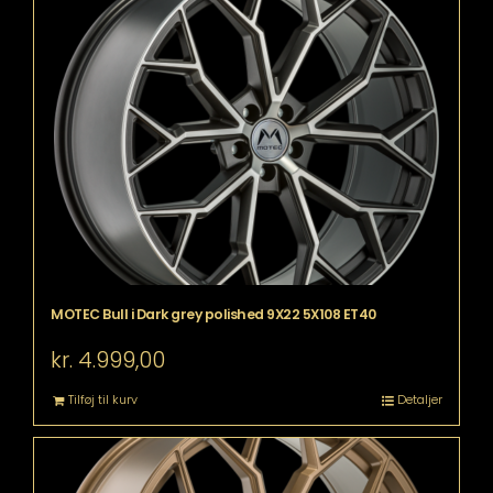
MOTEC Bull i Dark grey polished 9X22 5X108 ET40
kr.
4.999,00
Tilføj til kurv
Detaljer