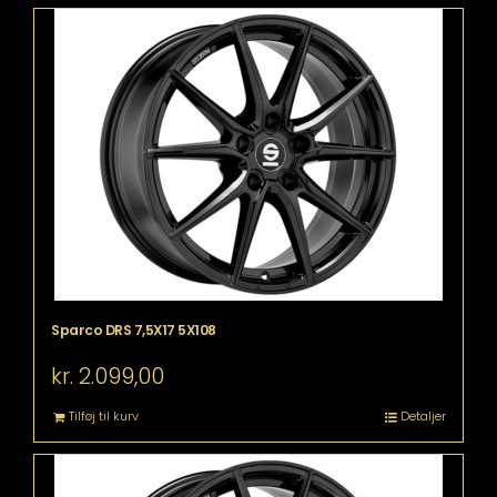
Sparco DRS 7,5X17 5X108
kr.
2.099,00
Tilføj til kurv
Detaljer