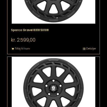
Sparco Gravel 8X18 5X108
kr.
2.599,00
Tilføj til kurv
Detaljer