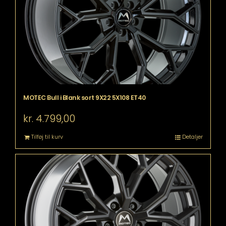
MOTEC Bull i Blank sort 9X22 5X108 ET40
kr.
4.799,00
Tilføj til kurv
Detaljer