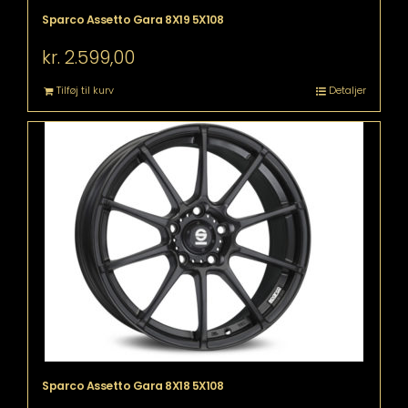
Sparco Assetto Gara 8X19 5X108
kr.
2.599,00
Tilføj til kurv
Detaljer
Sparco Assetto Gara 8X18 5X108