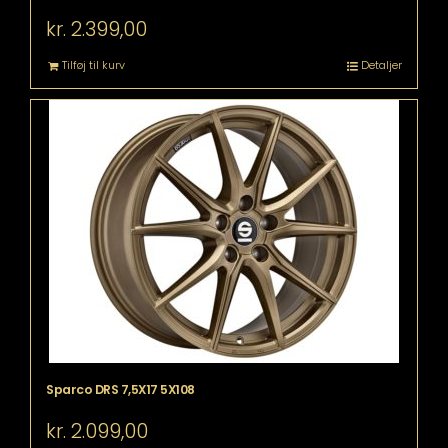
kr.
2.399,00
Tilføj til kurv
Detaljer
Sparco DRS 7,5X17 5X108
kr.
2.099,00