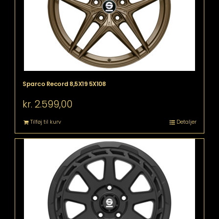
Sparco Record 8,5X19 5X108
kr.
2.599,00
Tilføj til kurv
Detaljer