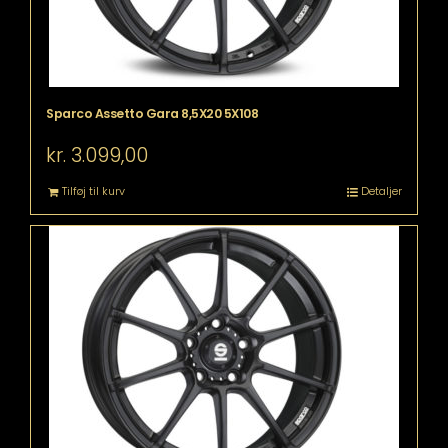
Sparco Assetto Gara 8,5X20 5X108
kr.
3.099,00
Tilføj til kurv
Detaljer