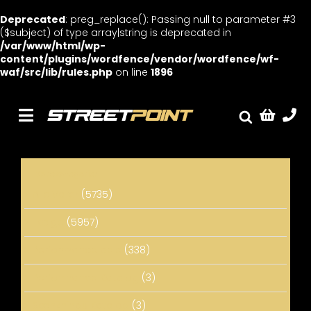
Deprecated
: preg_replace(): Passing null to parameter #3
($subject) of type array|string is deprecated in
/var/www/html/wp-
content/plugins/wordfence/vendor/wordfence/wf-
waf/src/lib/rules.php
on line
1896
Skip
to
content
Toggle
Fælge
Navigation
Service
Varekategorier
Streetcars
Alle Varer
(5735)
Sænkning
Fælge
(5957)
Tuning
Performance dele
(338)
Ventilrens
Performance Katalog
(3)
Værksted
Sænknings Katalog
(3)