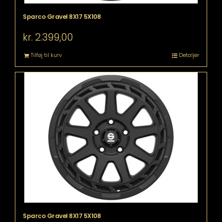
Sparco Gravel 8X17 5X108
kr.
2.399,00
Tilføj til kurv
Detaljer
Sparco Gravel 8X17 5X108