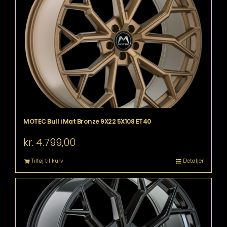
MOTEC Bull i Mat Bronze 9X22 5X108 ET40
kr.
4.799,00
Tilføj til kurv
Detaljer