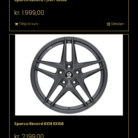
kr.
1.999,00
Tilføj til kurv
Detaljer
Sparco Record 8X18 5X108
kr.
2.199,00