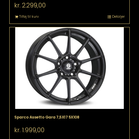
kr.
2.299,00
Tilføj til kurv
Detaljer
Sparco Assetto Gara 7,5X17 5X108
kr.
1.999,00