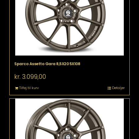
Sparco Assetto Gara 8,5X20 5X108
kr.
3.099,00
Tilføj til kurv
Detaljer