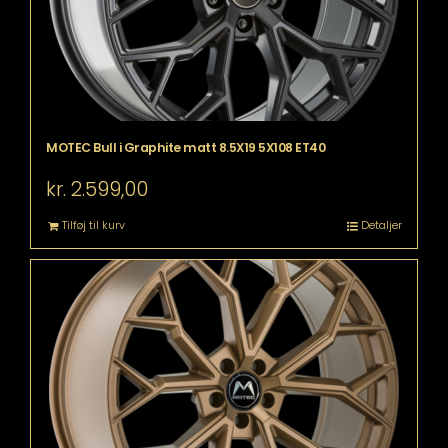
MOTEC Bull i Graphite matt 8.5X19 5X108 ET40
kr.
2.599,00
Tilføj til kurv
Detaljer