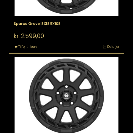
Sparco Gravel 8X18 5X108
kr.
2.599,00
Tilføj til kurv
Detaljer