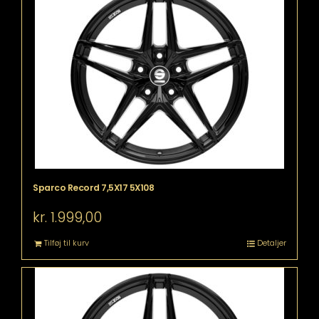
Sparco Record 7,5X17 5X108
kr.
1.999,00
Tilføj til kurv
Detaljer