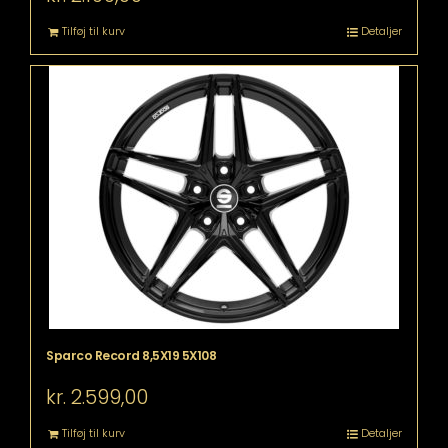
Tilføj til kurv
Detaljer
Sparco Record 8,5X19 5X108
kr.
2.599,00
Tilføj til kurv
Detaljer