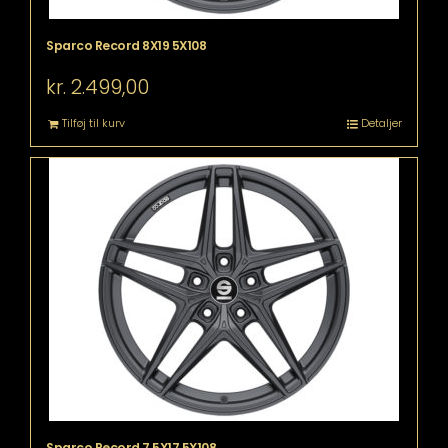
Sparco Record 8X19 5X108
kr.
2.499,00
Tilføj til kurv
Detaljer
Sparco Record 7,5X17 5X108