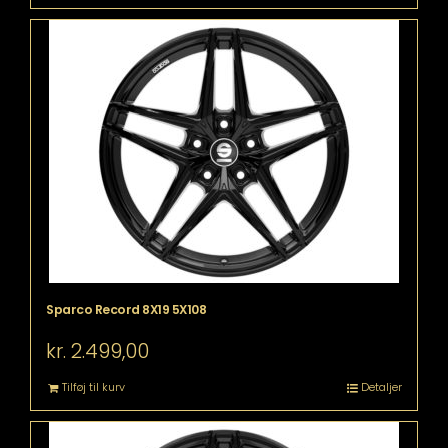
Sparco Record 8X19 5X108
kr.
2.499,00
Tilføj til kurv
Detaljer