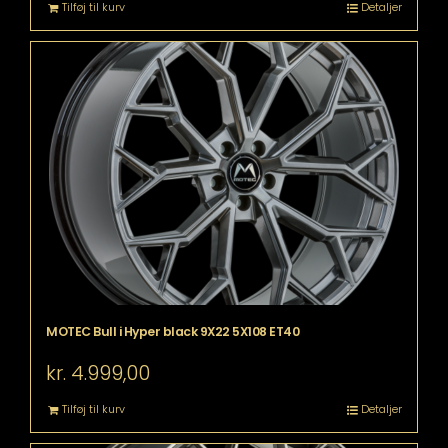
Tilføj til kurv
Detaljer
MOTEC Bull i Hyper black 9X22 5X108 ET40
kr.
4.999,00
Tilføj til kurv
Detaljer