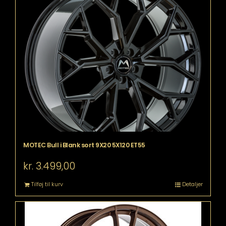
MOTEC Bull i Blank sort 9X20 5X120 ET55
kr.
3.499,00
Tilføj til kurv
Detaljer