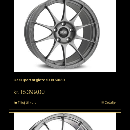
OZ Superforgiata 9X19 5X130
kr.
15.399,00
Tilføj til kurv
Detaljer