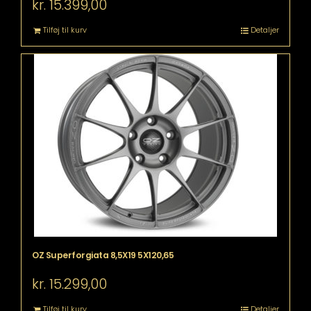
kr.
15.399,00
Tilføj til kurv
Detaljer
OZ Superforgiata 8,5X19 5X120,65
kr.
15.299,00
Tilføj til kurv
Detaljer