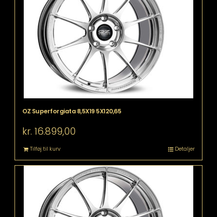
OZ Superforgiata 8,5X19 5X120,65
kr.
16.899,00
Tilføj til kurv
Detaljer