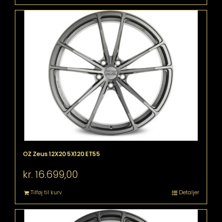
OZ Zeus 12X20 5X120 ET55
kr.
16.699,00
Tilføj til kurv
Detaljer