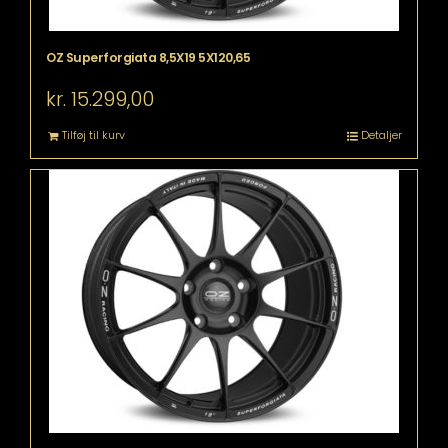
OZ Superforgiata 8,5X19 5X120,65
kr.
15.299,00
Tilføj til kurv
Detaljer