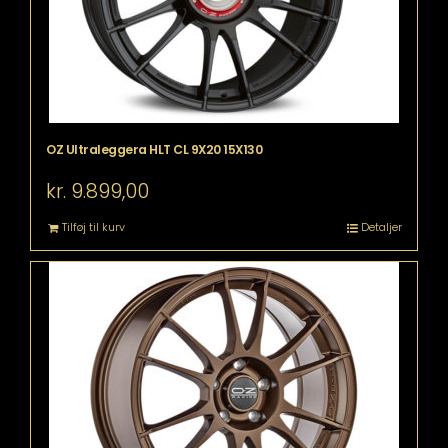
OZ Ultraleggera HLT CL 9X20 15X130
kr.
9.899,00
Tilføj til kurv
Detaljer