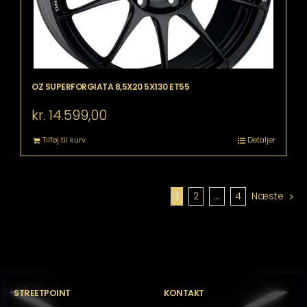
OZ SUPERFORGIATA 8,5X20 5X130 ET55
kr.
14.599,00
Tilføj til kurv
Detaljer
1
2
…
4
Næste
STREETPOINT
KONTAKT