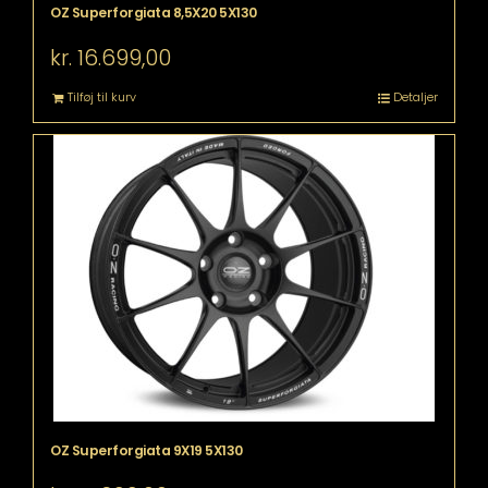
OZ Superforgiata 8,5X20 5X130
kr.
16.699,00
Tilføj til kurv
Detaljer
OZ Superforgiata 9X19 5X130