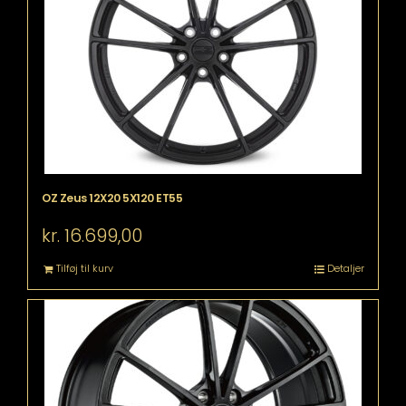
OZ Zeus 12X20 5X120 ET55
kr.
16.699,00
Tilføj til kurv
Detaljer