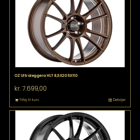
OZ Ultraleggera HLT 8,5X20 5X110
kr.
7.699,00
Tilføj til kurv
Detaljer