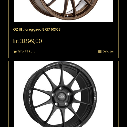
OZ Ultraleggera 8X17 5X108
kr.
3.899,00
Tilføj til kurv
Detaljer