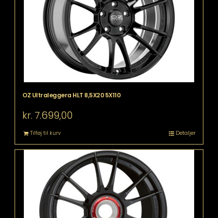
OZ Ultraleggera HLT 8,5X20 5X110
kr.
7.699,00
Tilføj til kurv
Detaljer