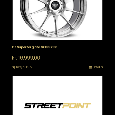
OZ Superforgiata 9X19 5X130
kr.
16.999,00
Tilføj til kurv
Detaljer