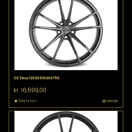
OZ Zeus 12X20 5X120 ET55
kr.
16.699,00
Tilføj til kurv
Detaljer