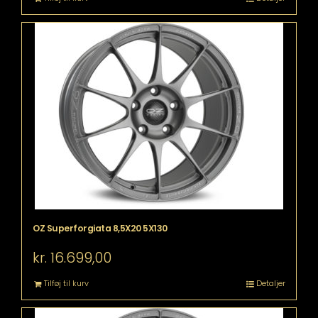
OZ Superforgiata 8,5X20 5X130
kr.
16.699,00
Tilføj til kurv
Detaljer