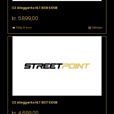
OZ Alleggerita HLT 8X18 5X108
kr.
5.899,00
Tilføj til kurv
Detaljer
OZ Alleggerita HLT 8X17 5X108
kr.
4.699,00