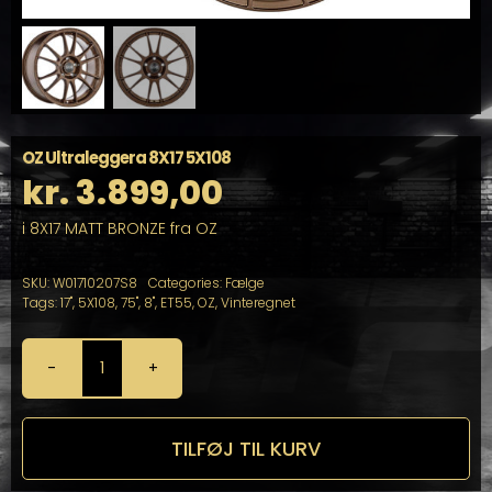
OZ Ultraleggera 8X17 5X108
kr.
3.899,00
i 8X17 MATT BRONZE fra OZ
SKU:
W01710207S8
Categories:
Fælge
Tags:
17"
,
5X108
,
75"
,
8"
,
ET55
,
OZ
,
Vinteregnet
OZ
Ultraleggera
8X17
5X108
TILFØJ TIL KURV
antal