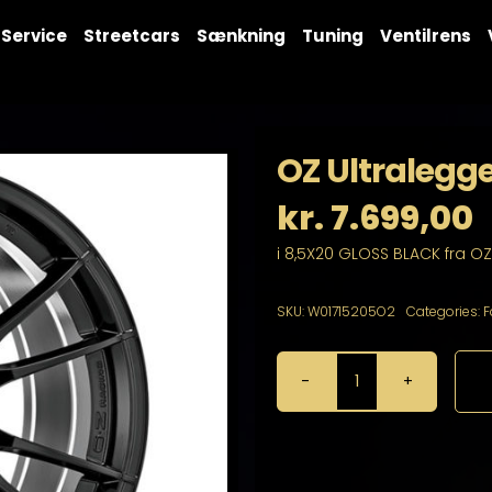
Service
Streetcars
Sænkning
Tuning
Ventilrens
OZ Ultralegge
kr.
7.699,00
i 8,5X20 GLOSS BLACK fra OZ
SKU:
W01715205O2
Categories:
F
OZ
Ultraleggera
HLT
8,5X20
5X110