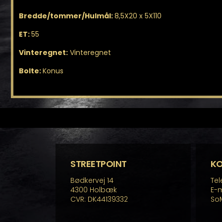
Bredde/tommer/Hulmål:
8,5X20 x 5X110
ET:
55
Vinteregnet:
Vinteregnet
Bolte:
Konus
STREETPOINT
K
Bødkervej 14
Tel
4300 Holbæk
E-m
CVR: DK44139332
So