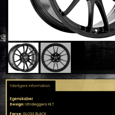
Yderligere information
Egenskaber
Design:
Ultraleggera HLT
Farve:
GLOSS BLACK