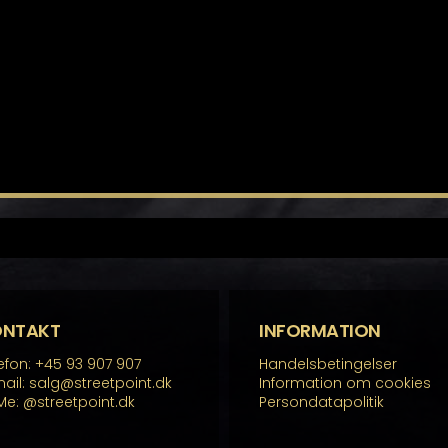
ONTAKT
INFORMATION
efon: +45 93 907 907
Handelsbetingelser
ail: salg@streetpoint.dk
Information om cookies
Me:
@streetpoint.dk
Persondatapolitik