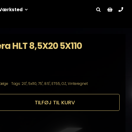
Værksted
ra HLT 8,5X20 5X110
ælge
Tags:
20"
,
5x110
,
75"
,
8.5"
,
ET55
,
OZ
,
Vinteregnet
TILFØJ TIL KURV