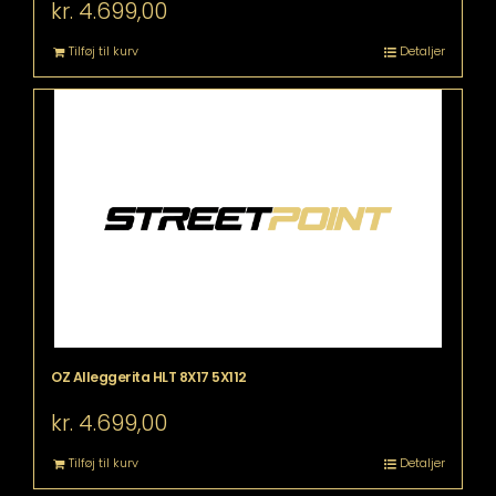
kr.
4.699,00
Tilføj til kurv
Detaljer
OZ Alleggerita HLT 8X17 5X112
kr.
4.699,00
Tilføj til kurv
Detaljer