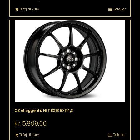
Tilføj til kurv
Detaljer
OZ Alleggerita HLT 8X18 5X114,3
kr.
5.899,00
Tilføj til kurv
Detaljer