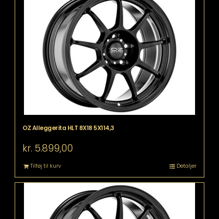
OZ Alleggerita HLT 8X18 5X114,3
kr.
5.899,00
Tilføj til kurv
Detaljer