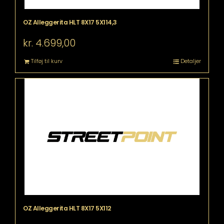
OZ Alleggerita HLT 8X17 5X114,3
kr.
4.699,00
Tilføj til kurv
Detaljer
OZ Alleggerita HLT 8X17 5X112