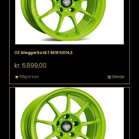
OZ Alleggerita HLT 8X18 5X114,3
kr.
5.899,00
Tilføj til kurv
Detaljer