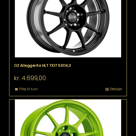
OZ Alleggerita HLT 7X17 5X114,3
kr.
4.699,00
Tilføj til kurv
Detaljer