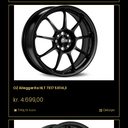
OZ Alleggerita HLT 7X17 5X114,3
kr.
4.699,00
Tilføj til kurv
Detaljer