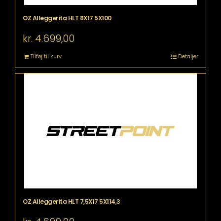
OZ Alleggerita HLT 8X17 5X100
kr.
4.699,00
Tilføj til kurv
Detaljer
OZ Alleggerita HLT 7,5X17 5X114,3