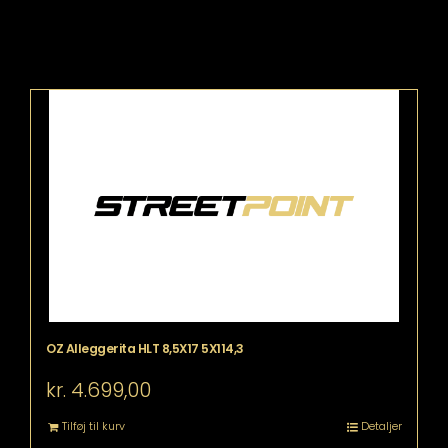
OZ Alleggerita HLT 8,5X17 5X114,3
kr.
4.699,00
Tilføj til kurv
Detaljer