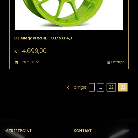
OZ Alleggerita HLT 7X17 5X114,3
kr.
4.699,00
Tilføj til kurv
Detaljer
Forrige
1
…
22
23
STREETPOINT
KONTAKT