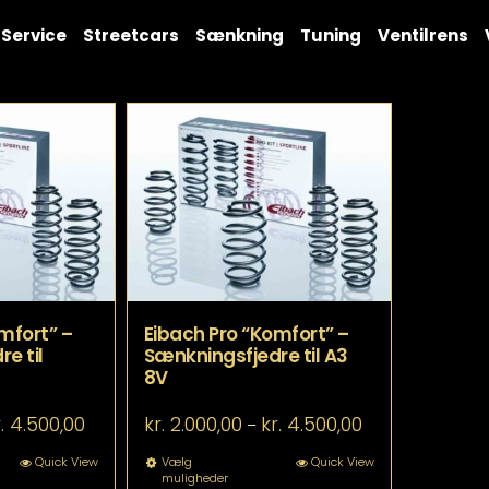
Service
Streetcars
Sænkning
Tuning
Ventilrens
mfort” –
Eibach Pro “Komfort” –
e til
Sænkningsfjedre til A3
8V
Prisinterval:
Prisinterval:
.
4.500,00
kr.
2.000,00
kr.
4.500,00
–
kr. 2.000,00
kr. 2.000,00
til
til
tte
Dette
Quick View
Vælg
Quick View
muligheder
kr. 4.500,00
kr. 4.500,00
re
vare