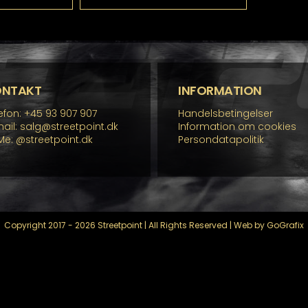
r
har
re
flere
rianter.
varianter.
lighederne
Mulighederne
n
kan
lges
vælges
å
på
ONTAKT
INFORMATION
residen
varesiden
efon: +45 93 907 907
Handelsbetingelser
ail: salg@streetpoint.dk
Information om cookies
Me:
@streetpoint.dk
Persondatapolitik
Copyright 2017 - 2026 Streetpoint | All Rights Reserved | Web by GoGrafix