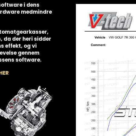
software i dens
hardware medmindre
utomatgearkasser,
s, da der heri sidder
 effekt, og vi
plevelse gennem
ssens software.
HER