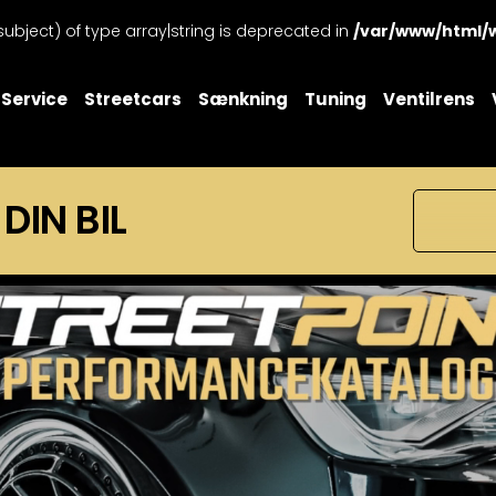
subject) of type array|string is deprecated in
/var/www/html/
Service
Streetcars
Sænkning
Tuning
Ventilrens
 DIN BIL