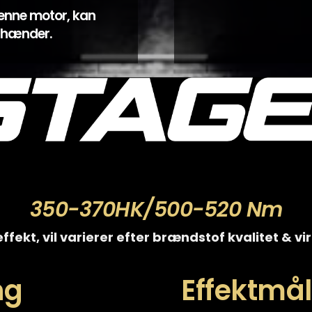
enne motor, kan
e hænder.
350-370HK/500-520 Nm
ffekt, vil varierer efter brændstof kvalitet & v
ng
Effektmåli