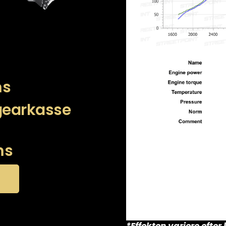
ms
 gearkasse
ms