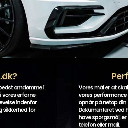
t.dk?
Per
 bedst omdømme i
Vores mål er at sk
i vores erfarne
vores performance k
evelse indenfor
opnår på netop din bi
 sikkerhed for
Dokumenteret ved hjæ
have spørgsmål, er 
telefon eller mail.