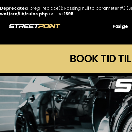
Deprecated
: preg_replace(): Passing null to parameter #3 ($
waf/src/lib/rules.php
on line
1896
Skip
to
Fælge
content
BOOK TID TIL