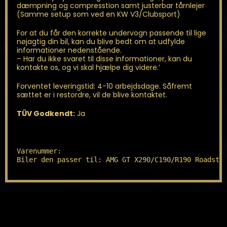
dæmpning og compresstion samt justerbar tårnlejer
(Samme setup som ved en KW V3/Clubsport)
For at du får den korrekte undervogn passende til lige
nøjagtig din bil, kan du blive bedt om at udfylde
informationer nedenstående.
– Har du ikke svaret til disse informationer, kan du
kontakte os, og vi skal hjælpe dig videre.’
Forventet leveringstid: 4-10 arbejdsdage. Såfremt
sættet er i restordre, vil de blive kontaktet.
TÜV Godkendt:
Ja
Varenummer: 

Biler den passer til: AMG GT X290/C190/R190 Roadste