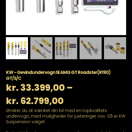
KW – Gevindundervogn til AMG GT Roadster(R190)
GT/S/C
kr.
33.399,00
–
Prisinterval:
kr.
62.799,00
Ønsker du at sænket din bil med en topkvalitets
kr. 33.399,00
undervogn, med muligheder for justeringer osv. Så er KW
Suspension valget.
til