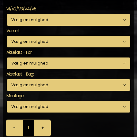
V1/V2/V3/V4/V5

Variant

Aksellast - For:

Aksellast - Bag:

Montage

KW
-