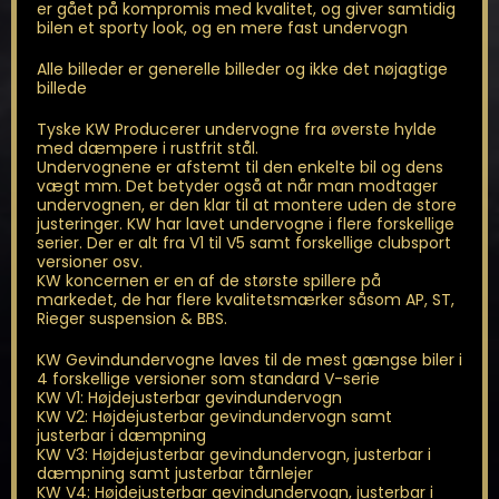
er gået på kompromis med kvalitet, og giver samtidig
bilen et sporty look, og en mere fast undervogn
Alle billeder er generelle billeder og ikke det nøjagtige
billede
Tyske KW Producerer undervogne fra øverste hylde
med dæmpere i rustfrit stål.
Undervognene er afstemt til den enkelte bil og dens
vægt mm. Det betyder også at når man modtager
undervognen, er den klar til at montere uden de store
justeringer. KW har lavet undervogne i flere forskellige
serier. Der er alt fra V1 til V5 samt forskellige clubsport
versioner osv.
KW koncernen er en af de største spillere på
markedet, de har flere kvalitetsmærker såsom AP, ST,
Rieger suspension & BBS.
KW Gevindundervogne laves til de mest gængse biler i
4 forskellige versioner som standard V-serie
KW V1: Højdejusterbar gevindundervogn
KW V2: Højdejusterbar gevindundervogn samt
justerbar i dæmpning
KW V3: Højdejusterbar gevindundervogn, justerbar i
dæmpning samt justerbar tårnlejer
KW V4: Højdejusterbar gevindundervogn, justerbar i