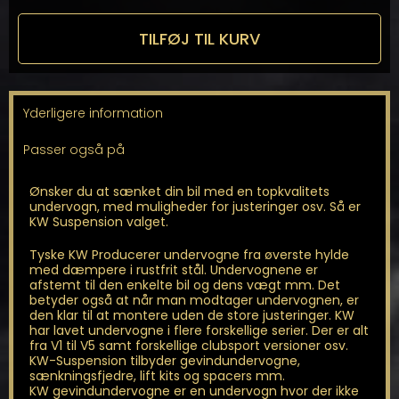
Gevindundervogn
til
TILFØJ TIL KURV
AMG
GT
Roadster(R190)
GT/S/C
Yderligere information
antal
Passer også på
Ønsker du at sænket din bil med en topkvalitets
undervogn, med muligheder for justeringer osv. Så er
KW Suspension valget.
Tyske KW Producerer undervogne fra øverste hylde
med dæmpere i rustfrit stål. Undervognene er
afstemt til den enkelte bil og dens vægt mm. Det
betyder også at når man modtager undervognen, er
den klar til at montere uden de store justeringer. KW
har lavet undervogne i flere forskellige serier. Der er alt
fra V1 til V5 samt forskellige clubsport versioner osv.
KW-Suspension tilbyder gevindundervogne,
sænkningsfjedre, lift kits og spacers mm.
KW gevindundervogne er en undervogn hvor der ikke