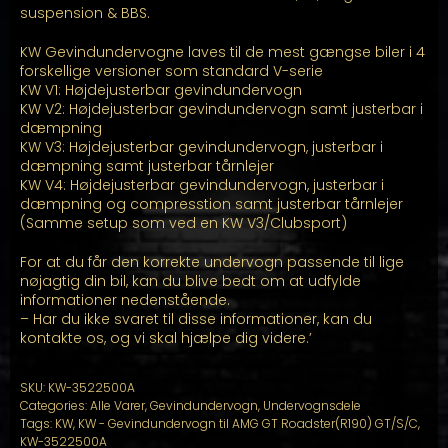
suspension & BBS.
KW Gevindundervogne laves til de mest gængse biler i 4
forskellige versioner som standard V-serie
KW V1: Højdejusterbar gevindundervogn
KW V2: Højdejusterbar gevindundervogn samt justerbar i
dæmpning
KW V3: Højdejusterbar gevindundervogn, justerbar i
dæmpning samt justerbar tårnlejer
KW V4: Højdejusterbar gevindundervogn, justerbar i
dæmpning og compresstion samt justerbar tårnlejer
(Samme setup som ved en KW V3/Clubsport)
For at du får den korrekte undervogn passende til lige
nøjagtig din bil, kan du blive bedt om at udfylde
informationer nedenstående.
– Har du ikke svaret til disse informationer, kan du
kontakte os, og vi skal hjælpe dig videre.’
SKU:
KW-3522500A
Categories:
Alle Varer
,
Gevindundervogn
,
Undervognsdele
Tags:
KW
,
KW - Gevindundervogn til AMG GT Roadster(R190) GT/S/C
,
KW-3522500A