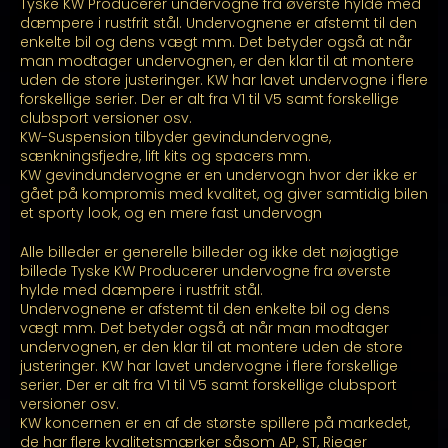
Tyske KW Producerer undervogne fra øverste hylde med
kr. 62.799,00
dæmpere i rustfrit stål. Undervognene er afstemt til den
enkelte bil og dens vægt mm. Det betyder også at når
man modtager undervognen, er den klar til at montere
uden de store justeringer. KW har lavet undervogne i flere
forskellige serier. Der er alt fra V1 til V5 samt forskellige
clubsport versioner osv.
KW-Suspension tilbyder gevindundervogne,
sænkningsfjedre, lift kits og spacers mm.
KW gevindundervogne er en undervogn hvor der ikke er
gået på kompromis med kvalitet, og giver samtidig bilen
et sporty look, og en mere fast undervogn
Alle billeder er generelle billeder og ikke det nøjagtige
billede Tyske KW Producerer undervogne fra øverste
hylde med dæmpere i rustfrit stål.
Undervognene er afstemt til den enkelte bil og dens
vægt mm. Det betyder også at når man modtager
undervognen, er den klar til at montere uden de store
justeringer. KW har lavet undervogne i flere forskellige
serier. Der er alt fra V1 til V5 samt forskellige clubsport
versioner osv.
KW koncernen er en af de største spillere på markedet,
de har flere kvalitetsmærker såsom AP, ST, Rieger