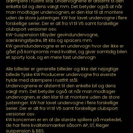
kr. 20.999,00
dæmpere i rustfrit stål. Undervognene er afstemt til den
enkelte bil og dens vægt mm. Det betyder også at når
man modtager undervognen, er den klar til at montere
uden de store justeringer. KW har lavet undervogne i flere
forskellige serier. Der er alt fra V1 til V5 samt forskellige
clubsport versioner osv.
KW-Suspension tilbyder gevindundervogne,
sænkningsfjedre, lift kits og spacers mm.
KW gevindundervogne er en undervogn hvor der ikke er
gået på kompromis med kvalitet, og giver samtidig bilen
et sporty look, og en mere fast undervogn
Alle billeder er generelle billeder og ikke det nøjagtige
billede Tyske KW Producerer undervogne fra øverste
hylde med dæmpere i rustfrit stål.
Undervognene er afstemt til den enkelte bil og dens
vægt mm. Det betyder også at når man modtager
undervognen, er den klar til at montere uden de store
justeringer. KW har lavet undervogne i flere forskellige
serier. Der er alt fra V1 til V5 samt forskellige clubsport
versioner osv.
KW koncernen er en af de største spillere på markedet,
de har flere kvalitetsmærker såsom AP, ST, Rieger
suspension & BBS.