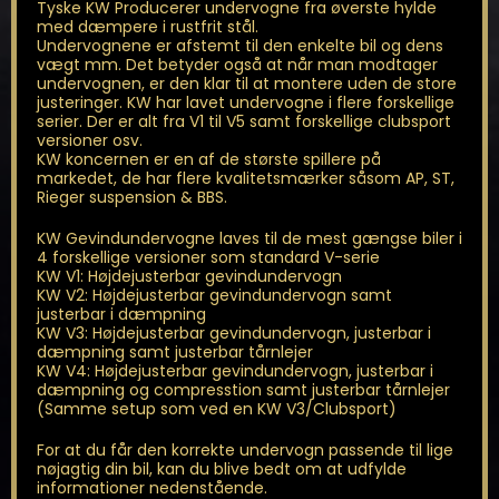
Tyske KW Producerer undervogne fra øverste hylde
med dæmpere i rustfrit stål.
Undervognene er afstemt til den enkelte bil og dens
vægt mm. Det betyder også at når man modtager
undervognen, er den klar til at montere uden de store
justeringer. KW har lavet undervogne i flere forskellige
serier. Der er alt fra V1 til V5 samt forskellige clubsport
versioner osv.
KW koncernen er en af de største spillere på
markedet, de har flere kvalitetsmærker såsom AP, ST,
Rieger suspension & BBS.
KW Gevindundervogne laves til de mest gængse biler i
4 forskellige versioner som standard V-serie
KW V1: Højdejusterbar gevindundervogn
KW V2: Højdejusterbar gevindundervogn samt
justerbar i dæmpning
KW V3: Højdejusterbar gevindundervogn, justerbar i
dæmpning samt justerbar tårnlejer
KW V4: Højdejusterbar gevindundervogn, justerbar i
dæmpning og compresstion samt justerbar tårnlejer
(Samme setup som ved en KW V3/Clubsport)
For at du får den korrekte undervogn passende til lige
nøjagtig din bil, kan du blive bedt om at udfylde
informationer nedenstående.