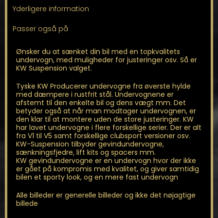
antal
Yderligere information
Passer også på
Ønsker du at sænket din bil med en topkvalitets
undervogn, med muligheder for justeringer osv. Så er
KW Suspension valget.
Tyske KW Producerer undervogne fra øverste hylde
med dæmpere i rustfrit stål. Undervognene er
afstemt til den enkelte bil og dens vægt mm. Det
betyder også at når man modtager undervognen, er
den klar til at montere uden de store justeringer. KW
har lavet undervogne i flere forskellige serier. Der er alt
fra V1 til V5 samt forskellige clubsport versioner osv.
KW-Suspension tilbyder gevindundervogne,
sænkningsfjedre, lift kits og spacers mm.
KW gevindundervogne er en undervogn hvor der ikke
er gået på kompromis med kvalitet, og giver samtidig
bilen et sporty look, og en mere fast undervogn
Alle billeder er generelle billeder og ikke det nøjagtige
billede