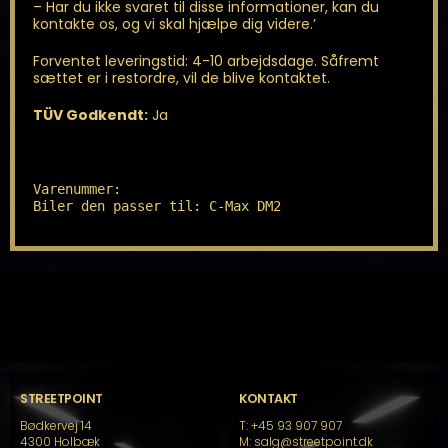
– Har du ikke svaret til disse informationer, kan du
kontakte os, og vi skal hjælpe dig videre.’
Forventet leveringstid: 4-10 arbejdsdage. Såfremt
sættet er i restordre, vil de blive kontaktet.
TÜV Godkendt:
Ja
Varenummer: 

Biler den passer til: C-Max DM2
STREETPOINT
KONTAKT
Bødkervej 14
T: +45 93 907 907
4300 Holbæk
M: salg@streetpoint.dk