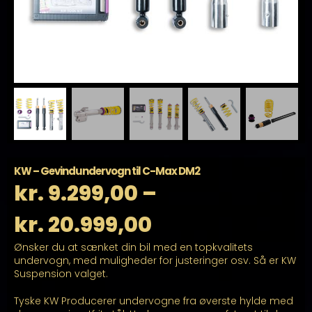
KW – Gevindundervogn til C-Max DM2
kr.
9.299,00
–
Prisinterval:
kr.
20.999,00
Ønsker du at sænket din bil med en topkvalitets
kr. 9.299,00
undervogn, med muligheder for justeringer osv. Så er KW
Suspension valget.
til
Tyske KW Producerer undervogne fra øverste hylde med