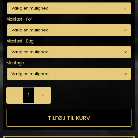

Aksellast - For:

Aksellast - Bag:

Montage

KW
-
Gevindundervogn
til
TILFØJ TIL KURV
C-
Max
DM2