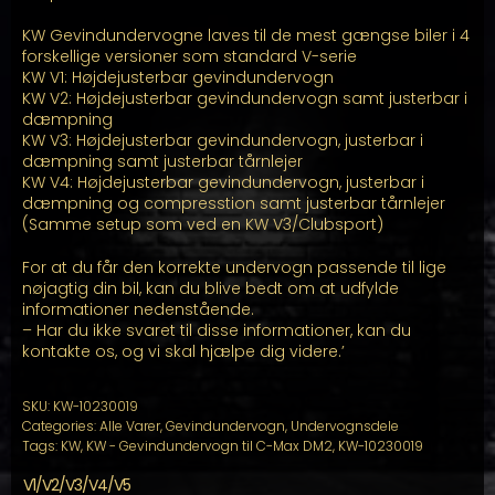
KW Gevindundervogne laves til de mest gængse biler i 4
forskellige versioner som standard V-serie
KW V1: Højdejusterbar gevindundervogn
KW V2: Højdejusterbar gevindundervogn samt justerbar i
dæmpning
KW V3: Højdejusterbar gevindundervogn, justerbar i
dæmpning samt justerbar tårnlejer
KW V4: Højdejusterbar gevindundervogn, justerbar i
dæmpning og compresstion samt justerbar tårnlejer
(Samme setup som ved en KW V3/Clubsport)
For at du får den korrekte undervogn passende til lige
nøjagtig din bil, kan du blive bedt om at udfylde
informationer nedenstående.
– Har du ikke svaret til disse informationer, kan du
kontakte os, og vi skal hjælpe dig videre.’
SKU:
KW-10230019
Categories:
Alle Varer
,
Gevindundervogn
,
Undervognsdele
Tags:
KW
,
KW - Gevindundervogn til C-Max DM2
,
KW-10230019
V1/V2/V3/V4/V5