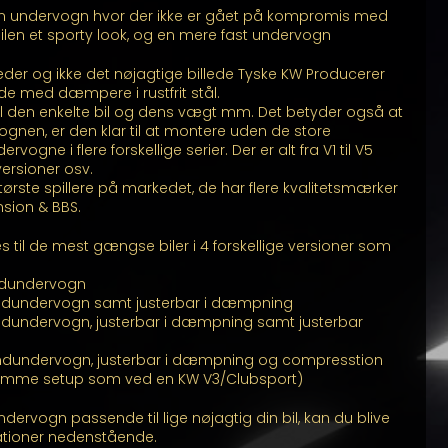
n undervogn hvor der ikke er gået på kompromis med
 bilen et sporty look, og en mere fast undervogn
illeder og ikke det nøjagtige billede Tyske KW Producerer
de med dæmpere i rustfrit stål.
l den enkelte bil og dens vægt mm. Det betyder også at
en, er den klar til at montere uden de store
rvogne i flere forskellige serier. Der er alt fra V1 til V5
versioner osv.
ørste spillere på markedet, de har flere kvalitetsmærker
nsion & BBS.
til de mest gængse biler i 4 forskellige versioner som
indundervogn
indundervogn samt justerbar i dæmpning
ndundervogn, justerbar i dæmpning samt justerbar
indundervogn, justerbar i dæmpning og compresstion
(Samme setup som ved en KW V3/Clubsport)
ndervogn passende til lige nøjagtig din bil, kan du blive
ationer nedenstående.