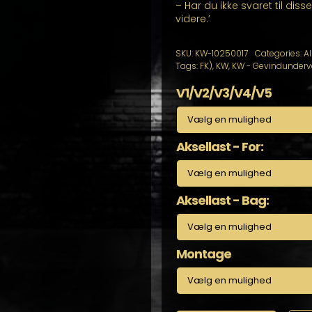
– Har du ikke svaret til dis
videre.’
SKU:
KW-10250017
Categories:
Al
Tags:
FK)
,
KW
,
KW - Gevindundervo
V1/V2/V3/V4/V5
Aksellast - For:
Aksellast - Bag:
Montage