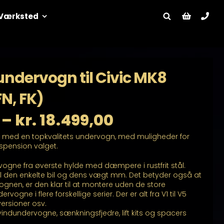
Værksted
ndervogn til Civic MK8
N, FK)
Prisinterval:
–
kr.
18.499,00
l med en topkvalitets undervogn, med muligheder for
kr. 10.999,00
uspension valget.
til
ogne fra øverste hylde med dæmpere i rustfrit stål.
l den enkelte bil og dens vægt mm. Det betyder også at
kr. 18.499,00
en, er den klar til at montere uden de store
rvogne i flere forskellige serier. Der er alt fra V1 til V5
versioner osv.
indundervogne, sænkningsfjedre, lift kits og spacers