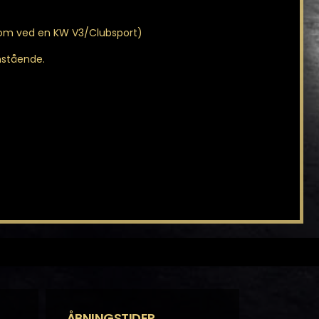
som ved en KW V3/Clubsport)
enstående.
ÅBNINGSTIDER