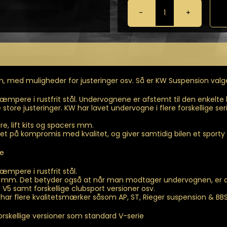
KW
-
Gevindundervog
til
Civic
MK8
Hatchback
, med muligheder for justeringer osv. Så er KW Suspension valg
(FN,
FK)
mpere i rustfrit stål. Undervognene er afstemt til den enkelt
antal
re justeringer. KW har lavet undervogne i flere forskellige serier.
, lift kits og spacers mm.
t på kompromis med kvalitet, og giver samtidig bilen et sporty
de
pere i rustfrit stål.
 mm. Det betyder også at når man modtager undervognen, er den
til V5 samt forskellige clubsport versioner osv.
 har flere kvalitetsmærker såsom AP, ST, Rieger suspension & BBS
rskellige versioner som standard V-serie