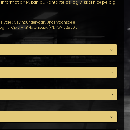
se informationer, kan du kontakte os, og vi skal hjælpe dig
le Varer
,
Gevindundervogn
,
Undervognsdele
gn til Civic MK8 Hatchback (FN
,
KW-10250017



