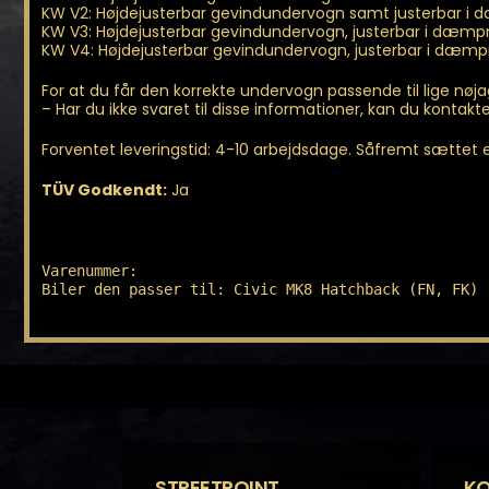
KW V2: Højdejusterbar gevindundervogn samt justerbar i
KW V3: Højdejusterbar gevindundervogn, justerbar i dæmpn
KW V4: Højdejusterbar gevindundervogn, justerbar i dæm
For at du får den korrekte undervogn passende til lige nøj
– Har du ikke svaret til disse informationer, kan du kontakte 
Forventet leveringstid: 4-10 arbejdsdage. Såfremt sættet er 
TÜV Godkendt:
Ja
Varenummer: 

Biler den passer til: Civic MK8 Hatchback (FN, FK)
STREETPOINT
K