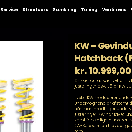
Service
Streetcars
Sænkning
Tuning
Ventilrens
KW – Gevindu
Hatchback (F
kr.
10.999,00
Ønsker du at sænket din bi
justeringer osv. Så er KW S
Tyske KW Producerer underv
Undervognene er afstemt ti
når man modtager undervogn
justeringer. KW har lavet unde
samt forskellige clubsport 
KW-Suspension tilbyder gev
mm.