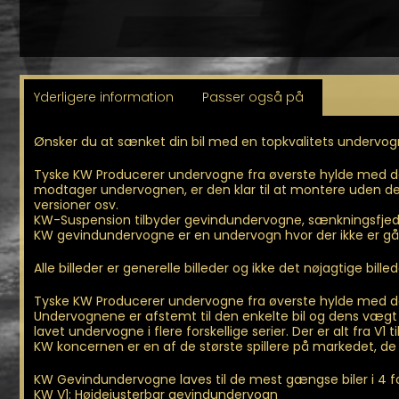
Yderligere information
Passer også på
Ønsker du at sænket din bil med en topkvalitets undervogn
Tyske KW Producerer undervogne fra øverste hylde med dæ
modtager undervognen, er den klar til at montere uden de sto
versioner osv.
KW-Suspension tilbyder gevindundervogne, sænkningsfjedre
KW gevindundervogne er en undervogn hvor der ikke er gåe
Alle billeder er generelle billeder og ikke det nøjagtige bille
Tyske KW Producerer undervogne fra øverste hylde med dæm
Undervognene er afstemt til den enkelte bil og dens vægt
lavet undervogne i flere forskellige serier. Der er alt fra V1 
KW koncernen er en af de største spillere på markedet, de
KW Gevindundervogne laves til de mest gængse biler i 4 fo
KW V1: Højdejusterbar gevindundervogn