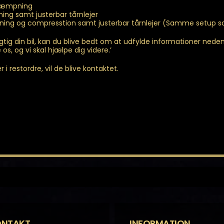
 dæmpning
ing samt justerbar tårnlejer
pning og compresstion samt justerbar tårnlejer (Samme setup 
agtig din bil, kan du blive bedt om at udfylde informationer ned
os, og vi skal hjælpe dig videre.’
i restordre, vil de blive kontaktet.
ONTAKT
INFORMATION