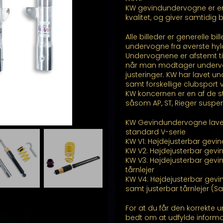
KW gevindundervogne er e
kvalitet, og giver samtidig
Alle billeder er generelle b
undervogne fra øverste hyl
Undervognene er afstemt ti
når man modtager undervogn
justeringer. KW har lavet unde
samt forskellige clubsport 
KW koncernen er en af de st
såsom AP, ST, Rieger suspe
KW Gevindundervogne laves 
standard V-serie
KW V1: Højdejusterbar gev
KW V2: Højdejusterbar gev
KW V3: Højdejusterbar gevi
tårnlejer
KW V4: Højdejusterbar gev
samt justerbar tårnlejer 
For at du får den korrekte u
bedt om at udfylde inform