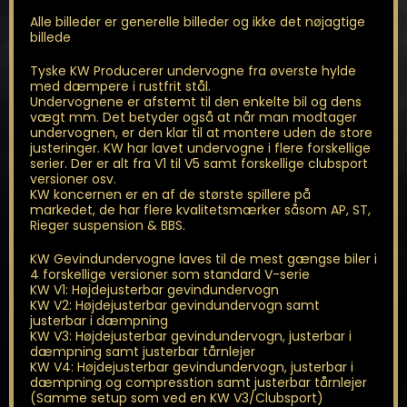
Alle billeder er generelle billeder og ikke det nøjagtige
billede
Tyske KW Producerer undervogne fra øverste hylde
med dæmpere i rustfrit stål.
Undervognene er afstemt til den enkelte bil og dens
vægt mm. Det betyder også at når man modtager
undervognen, er den klar til at montere uden de store
justeringer. KW har lavet undervogne i flere forskellige
serier. Der er alt fra V1 til V5 samt forskellige clubsport
versioner osv.
KW koncernen er en af de største spillere på
markedet, de har flere kvalitetsmærker såsom AP, ST,
Rieger suspension & BBS.
KW Gevindundervogne laves til de mest gængse biler i
4 forskellige versioner som standard V-serie
KW V1: Højdejusterbar gevindundervogn
KW V2: Højdejusterbar gevindundervogn samt
justerbar i dæmpning
KW V3: Højdejusterbar gevindundervogn, justerbar i
dæmpning samt justerbar tårnlejer
KW V4: Højdejusterbar gevindundervogn, justerbar i
dæmpning og compresstion samt justerbar tårnlejer
(Samme setup som ved en KW V3/Clubsport)