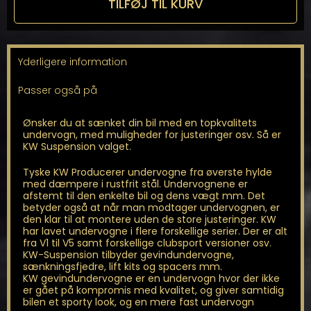
TILFØJ TIL KURV
Croma
MK2
(194)
antal
Yderligere information
Passer også på
Ønsker du at sænket din bil med en topkvalitets
undervogn, med muligheder for justeringer osv. Så er
KW Suspension valget.
Tyske KW Producerer undervogne fra øverste hylde
med dæmpere i rustfrit stål. Undervognene er
afstemt til den enkelte bil og dens vægt mm. Det
betyder også at når man modtager undervognen, er
den klar til at montere uden de store justeringer. KW
har lavet undervogne i flere forskellige serier. Der er alt
fra V1 til V5 samt forskellige clubsport versioner osv.
KW-Suspension tilbyder gevindundervogne,
sænkningsfjedre, lift kits og spacers mm.
KW gevindundervogne er en undervogn hvor der ikke
er gået på kompromis med kvalitet, og giver samtidig
bilen et sporty look, og en mere fast undervogn