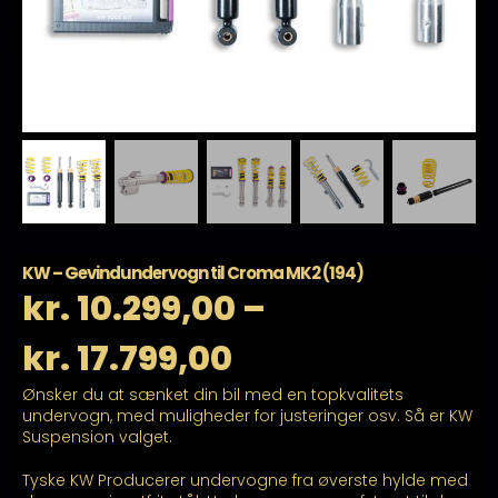
KW – Gevindundervogn til Croma MK2 (194)
kr.
10.299,00
–
Prisinterval:
kr.
17.799,00
Ønsker du at sænket din bil med en topkvalitets
kr. 10.299,00
undervogn, med muligheder for justeringer osv. Så er KW
Suspension valget.
til
Tyske KW Producerer undervogne fra øverste hylde med