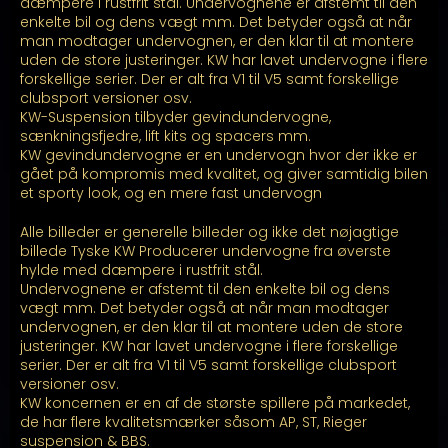
kr. 17.799,00
dæmpere i rustfrit stål. Undervognene er afstemt til den
enkelte bil og dens vægt mm. Det betyder også at når
man modtager undervognen, er den klar til at montere
uden de store justeringer. KW har lavet undervogne i flere
forskellige serier. Der er alt fra V1 til V5 samt forskellige
clubsport versioner osv.
KW-Suspension tilbyder gevindundervogne,
sænkningsfjedre, lift kits og spacers mm.
KW gevindundervogne er en undervogn hvor der ikke er
gået på kompromis med kvalitet, og giver samtidig bilen
et sporty look, og en mere fast undervogn
Alle billeder er generelle billeder og ikke det nøjagtige
billede Tyske KW Producerer undervogne fra øverste
hylde med dæmpere i rustfrit stål.
Undervognene er afstemt til den enkelte bil og dens
vægt mm. Det betyder også at når man modtager
undervognen, er den klar til at montere uden de store
justeringer. KW har lavet undervogne i flere forskellige
serier. Der er alt fra V1 til V5 samt forskellige clubsport
versioner osv.
KW koncernen er en af de største spillere på markedet,
de har flere kvalitetsmærker såsom AP, ST, Rieger
suspension & BBS.