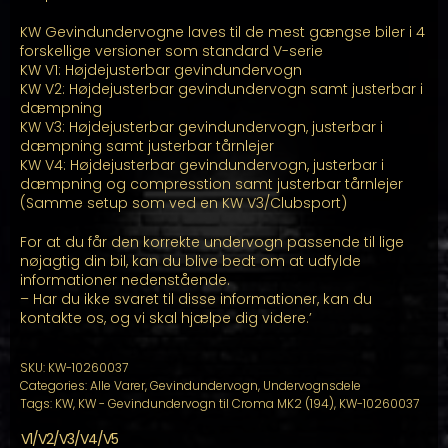
KW Gevindundervogne laves til de mest gængse biler i 4
forskellige versioner som standard V-serie
KW V1: Højdejusterbar gevindundervogn
KW V2: Højdejusterbar gevindundervogn samt justerbar i
dæmpning
KW V3: Højdejusterbar gevindundervogn, justerbar i
dæmpning samt justerbar tårnlejer
KW V4: Højdejusterbar gevindundervogn, justerbar i
dæmpning og compresstion samt justerbar tårnlejer
(Samme setup som ved en KW V3/Clubsport)
For at du får den korrekte undervogn passende til lige
nøjagtig din bil, kan du blive bedt om at udfylde
informationer nedenstående.
– Har du ikke svaret til disse informationer, kan du
kontakte os, og vi skal hjælpe dig videre.’
SKU:
KW-10260037
Categories:
Alle Varer
,
Gevindundervogn
,
Undervognsdele
Tags:
KW
,
KW - Gevindundervogn til Croma MK2 (194)
,
KW-10260037
V1/V2/V3/V4/V5