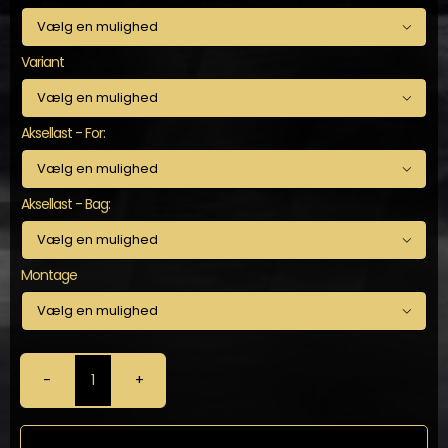

Variant

Aksellast - For:

Aksellast - Bag:

Montage

KW
-
Gevindundervogn
til