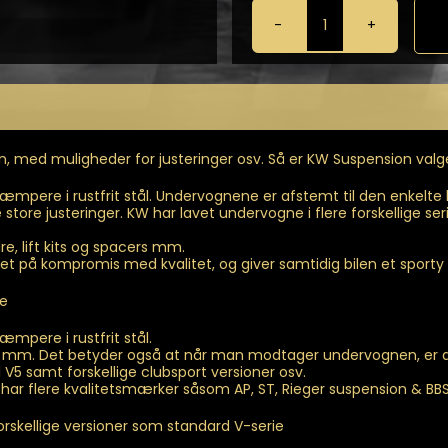
KW
-
Gevindundervog
til
Fiesta
MK8
(18)
, med muligheder for justeringer osv. Så er KW Suspension valg
antal
mpere i rustfrit stål. Undervognene er afstemt til den enkelt
re justeringer. KW har lavet undervogne i flere forskellige serier.
, lift kits og spacers mm.
t på kompromis med kvalitet, og giver samtidig bilen et sporty
de
pere i rustfrit stål.
 mm. Det betyder også at når man modtager undervognen, er den
til V5 samt forskellige clubsport versioner osv.
 har flere kvalitetsmærker såsom AP, ST, Rieger suspension & BBS
rskellige versioner som standard V-serie