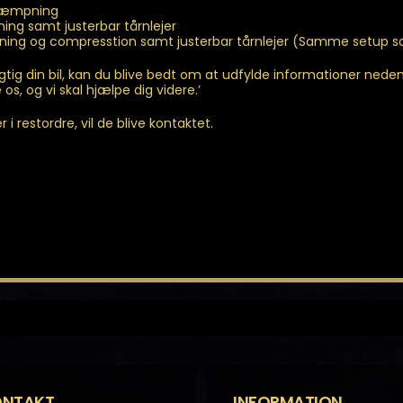
 dæmpning
ing samt justerbar tårnlejer
pning og compresstion samt justerbar tårnlejer (Samme setup 
agtig din bil, kan du blive bedt om at udfylde informationer ned
os, og vi skal hjælpe dig videre.’
i restordre, vil de blive kontaktet.
ONTAKT
INFORMATION