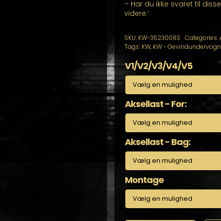
– Har du ikke svaret til dis
videre.’
SKU:
KW-35230083
Categories:
Tags:
KW
,
KW - Gevindundervogn t
V1/V2/V3/V4/V5
Aksellast - For:
Aksellast - Bag:
Montage