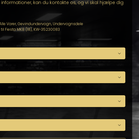
se informationer, kan du kontakte os, og vi skal hjælpe dig
Alle Varer
,
Gevindundervogn
,
Undervognsdele
il Fiesta MK8 (18)
,
KW-35230083



