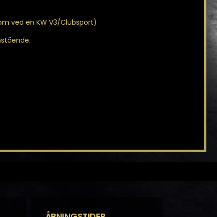
som ved en KW V3/Clubsport)
enstående.
ÅBNINGSTIDER