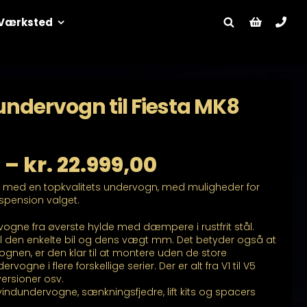
Værksted
ndervogn til Fiesta MK8
Prisinterval:
0
–
kr.
22.999,00
l med en topkvalitets undervogn, med muligheder for
kr. 18.499,00
uspension valget.
til
ogne fra øverste hylde med dæmpere i rustfrit stål.
l den enkelte bil og dens vægt mm. Det betyder også at
kr. 22.999,00
en, er den klar til at montere uden de store
rvogne i flere forskellige serier. Der er alt fra V1 til V5
versioner osv.
indundervogne, sænkningsfjedre, lift kits og spacers