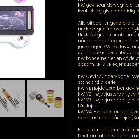
KW gevindundervogne er e
kvalitet, og giver samtidig
Alle billeder er generelle b
undervogne fra øverste hyl
Undervognene er afstemt ti
når man modtager undervogn
justeringer. KW har lavet unde
samt forskellige clubsport 
KW koncernen er en af de st
såsom AP, ST, Rieger suspe
KW Gevindundervogne laves 
standard V-serie
KW V1: Højdejusterbar gev
KW V2: Højdejusterbar gev
KW V3: Højdejusterbar gevi
tårnlejer
KW V4: Højdejusterbar gev
samt justerbar tårnlejer 
For at du får den korrekte u
bedt om at udfylde inform