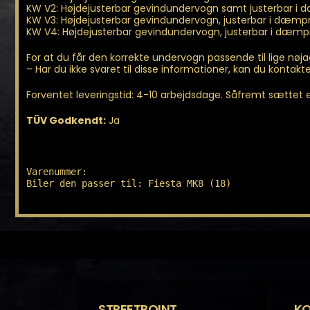
KW V2: Højdejusterbar gevindundervogn samt justerbar i
KW V3: Højdejusterbar gevindundervogn, justerbar i dæmpn
KW V4: Højdejusterbar gevindundervogn, justerbar i dæm
For at du får den korrekte undervogn passende til lige nøj
– Har du ikke svaret til disse informationer, kan du kontakte 
Forventet leveringstid: 4-10 arbejdsdage. Såfremt sættet er 
TÜV Godkendt:
Ja
Varenummer: 

Biler den passer til: Fiesta MK8 (18)
STREETPOINT
K