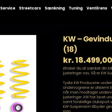
Service
Streetcars
Sænkning
Tuning
Ventilrens
KW – Gevindu
(18)
kr.
18.499,0
Ønsker du at sænket din bi
justeringer osv. Så er KW S
Tyske KW Producerer underv
Undervognene er afstemt ti
når man modtager undervogn
justeringer. KW har lavet unde
samt forskellige clubsport 
KW-Suspension tilbyder gev
mm.