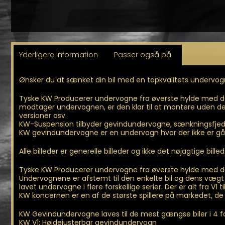
Yderligere information
Passer også på
Ønsker du at sænket din bil med en topkvalitets undervogn
Tyske KW Producerer undervogne fra øverste hylde med dæ
modtager undervognen, er den klar til at montere uden de sto
versioner osv.
KW-Suspension tilbyder gevindundervogne, sænkningsfjedre
KW gevindundervogne er en undervogn hvor der ikke er gåe
Alle billeder er generelle billeder og ikke det nøjagtige bille
Tyske KW Producerer undervogne fra øverste hylde med dæm
Undervognene er afstemt til den enkelte bil og dens vægt
lavet undervogne i flere forskellige serier. Der er alt fra V1 
KW koncernen er en af de største spillere på markedet, de
KW Gevindundervogne laves til de mest gængse biler i 4 fo
KW V1: Højdejusterbar gevindundervogn