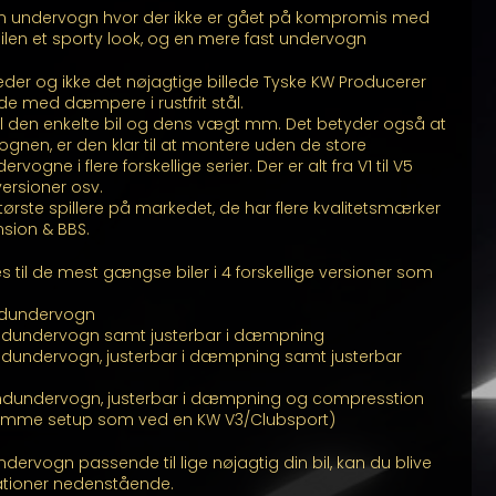
n undervogn hvor der ikke er gået på kompromis med
 bilen et sporty look, og en mere fast undervogn
illeder og ikke det nøjagtige billede Tyske KW Producerer
de med dæmpere i rustfrit stål.
l den enkelte bil og dens vægt mm. Det betyder også at
en, er den klar til at montere uden de store
rvogne i flere forskellige serier. Der er alt fra V1 til V5
versioner osv.
ørste spillere på markedet, de har flere kvalitetsmærker
nsion & BBS.
til de mest gængse biler i 4 forskellige versioner som
indundervogn
indundervogn samt justerbar i dæmpning
ndundervogn, justerbar i dæmpning samt justerbar
indundervogn, justerbar i dæmpning og compresstion
(Samme setup som ved en KW V3/Clubsport)
ndervogn passende til lige nøjagtig din bil, kan du blive
ationer nedenstående.