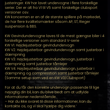
justeringer. KW har lavet undervogne i flere forskellige
serier. Der er alt fra V1 til V5 samt forskellige clubsport
versioner osv.
KW koncernen er en af de største spillere på markedet,
de har flere kvalitetsmærker såsom AP, ST, Rieger
suspension & BBS.
KW Gevindundervogne laves til de mest gængse biler i 4
forskellige versioner som standard V-serie
KW V1: Højdejusterbar gevindundervogn
KW V2: Højdejusterbar gevindundervogn samt justerbar i
dæmpning
KW V3: Højdejusterbar gevindundervogn, justerbar i
dæmpning samt justerbar tårnlejer
KW V4: Højdejusterbar gevindundervogn, justerbar i
dæmpning og compresstion samt justerbar tårnlejer
(Samme setup som ved en KW V3/Clubsport)
For at du får den korrekte undervogn passende til lige
nøjagtig din bil, kan du blive bedt om at udfylde
informationer nedenstående.
– Har du ikke svaret til disse informationer, kan du
kontakte os, og vi skal hjælpe dig videre.’