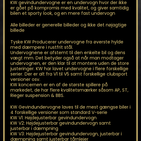
KW gevindundervogne er en undervogn hvor der ikke
er gået på kompromis med kvalitet, og giver samtidig
bilen et sporty look, og en mere fast undervogn
Alle billeder er generelle billeder og ikke det nøjagtige
billede
Tyske KW Producerer undervogne fra øverste hylde
med dæmpere i rustfrit stål.
Undervognene er afstemt til den enkelte bil og dens
vægt mm. Det betyder også at når man modtager
undervognen, er den klar til at montere uden de store
justeringer. KW har lavet undervogne i flere forskellige
serier. Der er alt fra V1 til V5 samt forskellige clubsport
versioner osv.
KW koncernen er en af de største spillere på
markedet, de har flere kvalitetsmærker såsom AP, ST,
Rieger suspension & BBS.
KW Gevindundervogne laves til de mest gængse biler i
4 forskellige versioner som standard V-serie
KW V1: Højdejusterbar gevindundervogn
KW V2: Højdejusterbar gevindundervogn samt
justerbar i dæmpning
KW V3: Højdejusterbar gevindundervogn, justerbar i
dæmpning samt justerbar tårnlejer