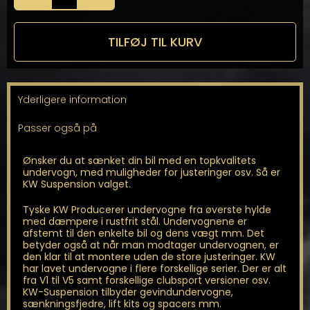
-
Gevindundervogn
til
TILFØJ TIL KURV
Focus
MK2
Turnier
antal
Yderligere information
Passer også på
Ønsker du at sænket din bil med en topkvalitets
undervogn, med muligheder for justeringer osv. Så er
KW Suspension valget.
Tyske KW Producerer undervogne fra øverste hylde
med dæmpere i rustfrit stål. Undervognene er
afstemt til den enkelte bil og dens vægt mm. Det
betyder også at når man modtager undervognen, er
den klar til at montere uden de store justeringer. KW
har lavet undervogne i flere forskellige serier. Der er alt
fra V1 til V5 samt forskellige clubsport versioner osv.
KW-Suspension tilbyder gevindundervogne,
sænkningsfjedre, lift kits og spacers mm.