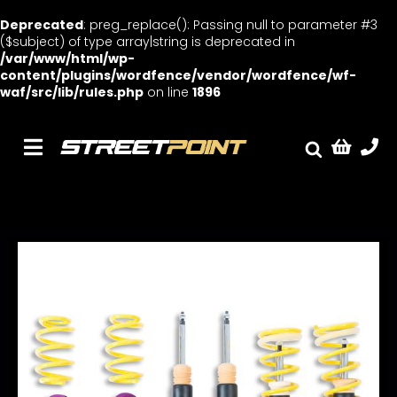
Deprecated
: preg_replace(): Passing null to parameter #3
($subject) of type array|string is deprecated in
/var/www/html/wp-
content/plugins/wordfence/vendor/wordfence/wf-
waf/src/lib/rules.php
on line
1896
Skip
to
content
Toggle
Fælge
Navigation
Service
Streetcars
Sænkning
Tuning
Ventilrens
Værksted