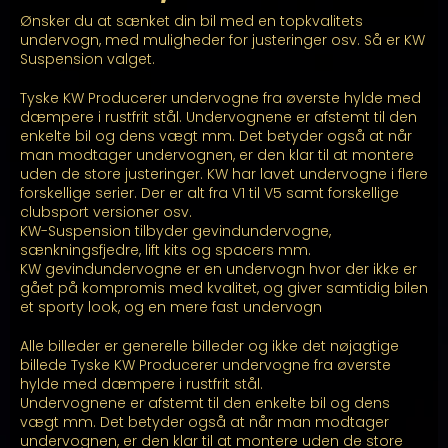
Ønsker du at sænket din bil med en topkvalitets
kr. 12.799,00
undervogn, med muligheder for justeringer osv. Så er KW
Suspension valget.
til
Tyske KW Producerer undervogne fra øverste hylde med
kr. 17.299,00
dæmpere i rustfrit stål. Undervognene er afstemt til den
enkelte bil og dens vægt mm. Det betyder også at når
man modtager undervognen, er den klar til at montere
uden de store justeringer. KW har lavet undervogne i flere
forskellige serier. Der er alt fra V1 til V5 samt forskellige
clubsport versioner osv.
KW-Suspension tilbyder gevindundervogne,
sænkningsfjedre, lift kits og spacers mm.
KW gevindundervogne er en undervogn hvor der ikke er
gået på kompromis med kvalitet, og giver samtidig bilen
et sporty look, og en mere fast undervogn
Alle billeder er generelle billeder og ikke det nøjagtige
billede Tyske KW Producerer undervogne fra øverste
hylde med dæmpere i rustfrit stål.
Undervognene er afstemt til den enkelte bil og dens
vægt mm. Det betyder også at når man modtager
undervognen, er den klar til at montere uden de store