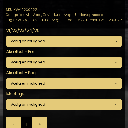
SKU:
KW-10230022
Categories:
Alle Varer
,
Gevindundervogn
,
Undervognsdele
Tags:
KW
,
KW - Gevindundervogn til Focus MK2 Turnier
,
KW-10230022
V1/V2/V3/V4/V5

Aksellast - For:

Aksellast - Bag:

Montage

KW