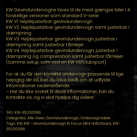
KW Gevindundervogne laves til de mest gængse biler i 4
forskellige versioner som standard V-serie
KW V1: Højdejusterbar gevindundervogn
KW V2: Højdejusterbar gevindundervogn samt justerbar i
dæmpning
KW V3: Højdejusterbar gevindundervogn, justerbar i
dæmpning samt justerbar tårnlejer
KW V4: Højdejusterbar gevindundervogn, justerbar i
dæmpning og compresstion samt justerbar tårnlejer
(Samme setup som ved en KW V3/Clubsport)
For at du får den korrekte undervogn passende til lige
nøjagtig din bil, kan du blive bedt om at udfylde
informationer nedenstående.
– Har du ikke svaret til disse informationer, kan du
kontakte os, og vi skal hjælpe dig videre.’
SKU:
KW-35230086
Categories:
Alle Varer
,
Gevindundervogn
,
Undervognsdele
Tags:
KW
,
KW - Gevindundervogn til Focus MK4 Hatchback
,
KW-
35230086