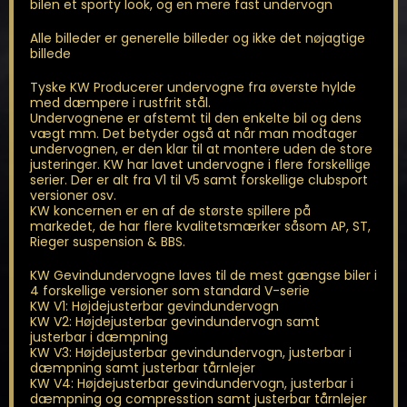
bilen et sporty look, og en mere fast undervogn
Alle billeder er generelle billeder og ikke det nøjagtige
billede
Tyske KW Producerer undervogne fra øverste hylde
med dæmpere i rustfrit stål.
Undervognene er afstemt til den enkelte bil og dens
vægt mm. Det betyder også at når man modtager
undervognen, er den klar til at montere uden de store
justeringer. KW har lavet undervogne i flere forskellige
serier. Der er alt fra V1 til V5 samt forskellige clubsport
versioner osv.
KW koncernen er en af de største spillere på
markedet, de har flere kvalitetsmærker såsom AP, ST,
Rieger suspension & BBS.
KW Gevindundervogne laves til de mest gængse biler i
4 forskellige versioner som standard V-serie
KW V1: Højdejusterbar gevindundervogn
KW V2: Højdejusterbar gevindundervogn samt
justerbar i dæmpning
KW V3: Højdejusterbar gevindundervogn, justerbar i
dæmpning samt justerbar tårnlejer
KW V4: Højdejusterbar gevindundervogn, justerbar i
dæmpning og compresstion samt justerbar tårnlejer