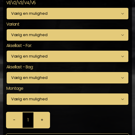
V1/V2/V3/V4/V5

Variant

Aksellast - For:

Aksellast - Bag:

Montage

KW
-
Gevindundervogn