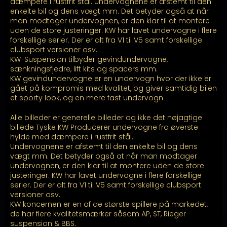
kr. 25.499,00
dæmpere i rustfrit stål. Undervognene er afstemt til den
enkelte bil og dens vægt mm. Det betyder også at når
man modtager undervognen, er den klar til at montere
uden de store justeringer. KW har lavet undervogne i flere
forskellige serier. Der er alt fra V1 til V5 samt forskellige
clubsport versioner osv.
KW-Suspension tilbyder gevindundervogne,
sænkningsfjedre, lift kits og spacers mm.
KW gevindundervogne er en undervogn hvor der ikke er
gået på kompromis med kvalitet, og giver samtidig bilen
et sporty look, og en mere fast undervogn
Alle billeder er generelle billeder og ikke det nøjagtige
billede Tyske KW Producerer undervogne fra øverste
hylde med dæmpere i rustfrit stål.
Undervognene er afstemt til den enkelte bil og dens
vægt mm. Det betyder også at når man modtager
undervognen, er den klar til at montere uden de store
justeringer. KW har lavet undervogne i flere forskellige
serier. Der er alt fra V1 til V5 samt forskellige clubsport
versioner osv.
KW koncernen er en af de største spillere på markedet,
de har flere kvalitetsmærker såsom AP, ST, Rieger
suspension & BBS.