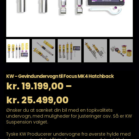
KW – Gevindundervogn til Focus MK4 Hatchback
kr.
19.199,00
–
Prisinterval:
kr.
25.499,00
Ønsker du at sænket din bil med en topkvalitets
kr. 19.199,00
undervogn, med muligheder for justeringer osv. Så er KW
Suspension valget.
til
Tyske KW Producerer undervogne fra øverste hylde med