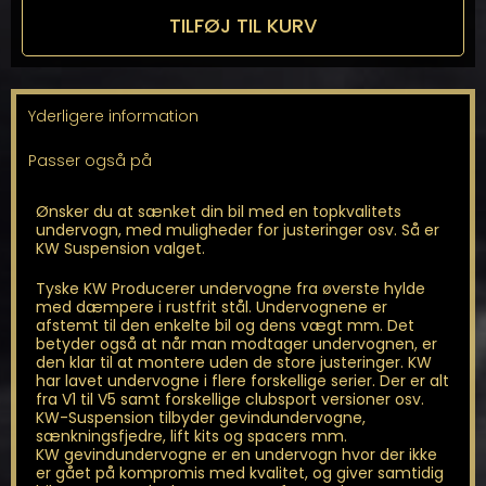
til
TILFØJ TIL KURV
Focus
MK4
Hatchback
antal
Yderligere information
Passer også på
Ønsker du at sænket din bil med en topkvalitets
undervogn, med muligheder for justeringer osv. Så er
KW Suspension valget.
Tyske KW Producerer undervogne fra øverste hylde
med dæmpere i rustfrit stål. Undervognene er
afstemt til den enkelte bil og dens vægt mm. Det
betyder også at når man modtager undervognen, er
den klar til at montere uden de store justeringer. KW
har lavet undervogne i flere forskellige serier. Der er alt
fra V1 til V5 samt forskellige clubsport versioner osv.
KW-Suspension tilbyder gevindundervogne,
sænkningsfjedre, lift kits og spacers mm.
KW gevindundervogne er en undervogn hvor der ikke
er gået på kompromis med kvalitet, og giver samtidig