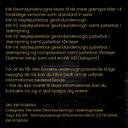
KW Gevindundervogne laves til de mest gængse biler i 4
forskellige versioner som standard V-serie
KW V1: Højdejusterbar gevindundervogn
KW V2: Højdejusterbar gevindundervogn samt justerbar i
dæmpning
KW V3: Højdejusterbar gevindundervogn, justerbar i
dæmpning samt justerbar tårnlejer
KW V4: Højdejusterbar gevindundervogn, justerbar i
dæmpning og compresstion samt justerbar tårnlejer
(Samme setup som ved en KW V3/Clubsport)
For at du får den korrekte undervogn passende til lige
nøjagtig din bil, kan du blive bedt om at udfylde
informationer nedenstående.
– Har du ikke svaret til disse informationer, kan du
kontakte os, og vi skal hjælpe dig videre.’
SKU:
KW-10281064
Categories:
Alle Varer
,
Gevindundervogn
,
Undervognsdele
Tags:
KW
,
KW - Gevindundervogn til Formentor KM VZ 2.0 TSI 310HK
,
KW-10281064