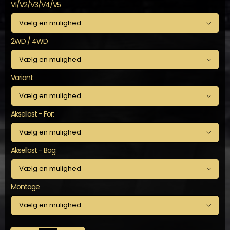
V1/V2/V3/V4/V5

2WD / 4WD

Variant

Aksellast - For:

Aksellast - Bag:

Montage
