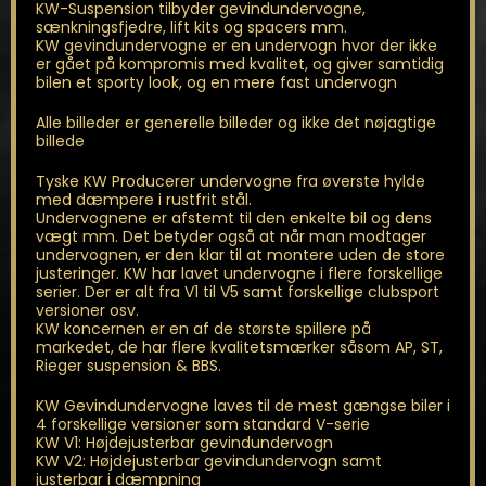
KW-Suspension tilbyder gevindundervogne,
sænkningsfjedre, lift kits og spacers mm.
KW gevindundervogne er en undervogn hvor der ikke
er gået på kompromis med kvalitet, og giver samtidig
bilen et sporty look, og en mere fast undervogn
Alle billeder er generelle billeder og ikke det nøjagtige
billede
Tyske KW Producerer undervogne fra øverste hylde
med dæmpere i rustfrit stål.
Undervognene er afstemt til den enkelte bil og dens
vægt mm. Det betyder også at når man modtager
undervognen, er den klar til at montere uden de store
justeringer. KW har lavet undervogne i flere forskellige
serier. Der er alt fra V1 til V5 samt forskellige clubsport
versioner osv.
KW koncernen er en af de største spillere på
markedet, de har flere kvalitetsmærker såsom AP, ST,
Rieger suspension & BBS.
KW Gevindundervogne laves til de mest gængse biler i
4 forskellige versioner som standard V-serie
KW V1: Højdejusterbar gevindundervogn
KW V2: Højdejusterbar gevindundervogn samt
justerbar i dæmpning