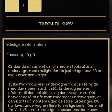
KW
-
Gevindundervogn
til
TILFØJ TIL KURV
Formentor
KM
VZ
2.0
Yderligere information
TSI
310HK
Passer også på
antal
Ønsker du at sænket din bil med en topkvalitets
undervogn, med muligheder for justeringer osv. Så er
KW Suspension valget.
Tyske KW Producerer undervogne fra øverste hylde
med dæmpere i rustfrit stål. Undervognene er
afstemt til den enkelte bil og dens vægt mm. Det
betyder også at når man modtager undervognen, er
den klar til at montere uden de store justeringer. KW
har lavet undervogne i flere forskellige serier. Der er alt
fra V1 til V5 samt forskellige clubsport versioner osv.