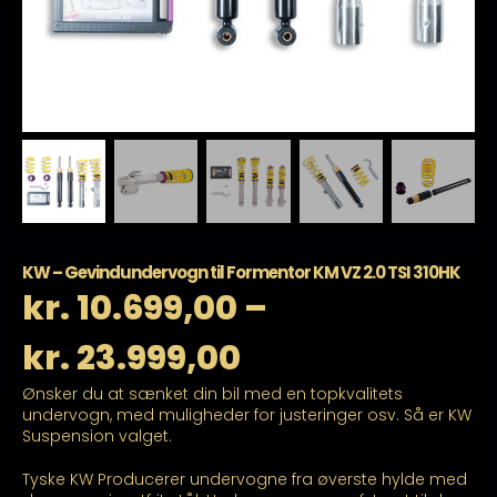
KW – Gevindundervogn til Formentor KM VZ 2.0 TSI 310HK
kr.
10.699,00
–
Prisinterval:
kr.
23.999,00
Ønsker du at sænket din bil med en topkvalitets
kr. 10.699,00
undervogn, med muligheder for justeringer osv. Så er KW
Suspension valget.
til
Tyske KW Producerer undervogne fra øverste hylde med