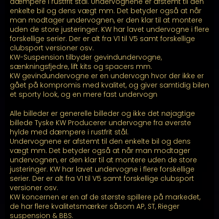
kr. 23.999,00
dæmpere i rustfrit stål. Undervognene er afstemt til den
enkelte bil og dens vægt mm. Det betyder også at når
man modtager undervognen, er den klar til at montere
uden de store justeringer. KW har lavet undervogne i flere
forskellige serier. Der er alt fra V1 til V5 samt forskellige
clubsport versioner osv.
KW-Suspension tilbyder gevindundervogne,
sænkningsfjedre, lift kits og spacers mm.
KW gevindundervogne er en undervogn hvor der ikke er
gået på kompromis med kvalitet, og giver samtidig bilen
et sporty look, og en mere fast undervogn
Alle billeder er generelle billeder og ikke det nøjagtige
billede Tyske KW Producerer undervogne fra øverste
hylde med dæmpere i rustfrit stål.
Undervognene er afstemt til den enkelte bil og dens
vægt mm. Det betyder også at når man modtager
undervognen, er den klar til at montere uden de store
justeringer. KW har lavet undervogne i flere forskellige
serier. Der er alt fra V1 til V5 samt forskellige clubsport
versioner osv.
KW koncernen er en af de største spillere på markedet,
de har flere kvalitetsmærker såsom AP, ST, Rieger
suspension & BBS.