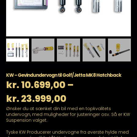
KW – Gevindundervogn til Golf/Jetta MK8 Hatchback
kr.
10.699,00
–
Prisinterval:
kr.
23.999,00
Ønsker du at sænket din bil med en topkvalitets
kr. 10.699,00
undervogn, med muligheder for justeringer osv. Så er KW
Suspension valget.
til
Tyske KW Producerer undervogne fra øverste hylde med