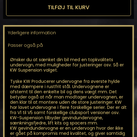
til
TILFØJ TIL KURV
Golf/Jetta
MK8
Hatchback
antal
Yderligere information
Passer også på
Ønsker du at sænket din bil med en topkvalitets
undervogn, med muligheder for justeringer osv. Så er
KW Suspension valget.
Tyske KW Producerer undervogne fra øverste hylde
med dæmpere i rustfrit stål. Undervognene er
afstemt til den enkelte bil og dens vægt mm. Det
betyder også at når man modtager undervognen, er
den klar til at montere uden de store justeringer. KW
har lavet undervogne i flere forskellige serier. Der er alt
fra V1 til V5 samt forskellige clubsport versioner osv.
KW-Suspension tilbyder gevindundervogne,
sænkningsfjedre, lift kits og spacers mm.
KW gevindundervogne er en undervogn hvor der ikke
er gået på kompromis med kvalitet, og giver samtidig