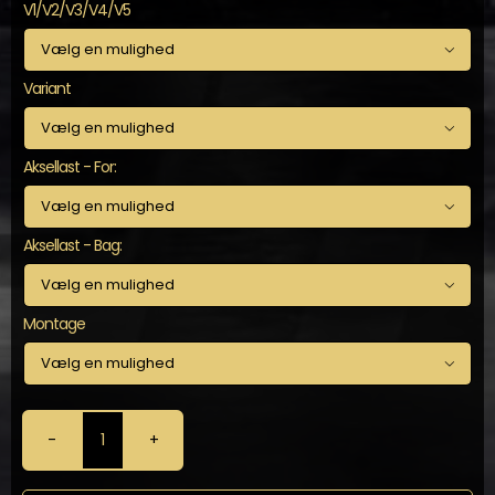
V1/V2/V3/V4/V5

Variant

Aksellast - For:

Aksellast - Bag:

Montage

KW
-
Gevindundervogn