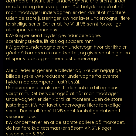
kr. 23.999,00
dæmpere i rustfrit stål. Undervognene er afstemt til den
enkelte bil og dens vægt mm. Det betyder også at når
man modtager undervognen, er den klar til at montere
uden de store justeringer. KW har lavet undervogne i flere
forskellige serier. Der er alt fra V1 til V5 samt forskellige
clubsport versioner osv.
KW-Suspension tilbyder gevindundervogne,
sænkningsfjedre, lift kits og spacers mm.
KW gevindundervogne er en undervogn hvor der ikke er
gået på kompromis med kvalitet, og giver samtidig bilen
et sporty look, og en mere fast undervogn
Alle billeder er generelle billeder og ikke det nøjagtige
billede Tyske KW Producerer undervogne fra øverste
hylde med dæmpere i rustfrit stål.
Undervognene er afstemt til den enkelte bil og dens
vægt mm. Det betyder også at når man modtager
undervognen, er den klar til at montere uden de store
justeringer. KW har lavet undervogne i flere forskellige
serier. Der er alt fra V1 til V5 samt forskellige clubsport
versioner osv.
KW koncernen er en af de største spillere på markedet,
de har flere kvalitetsmærker såsom AP, ST, Rieger
suspension & BBS.