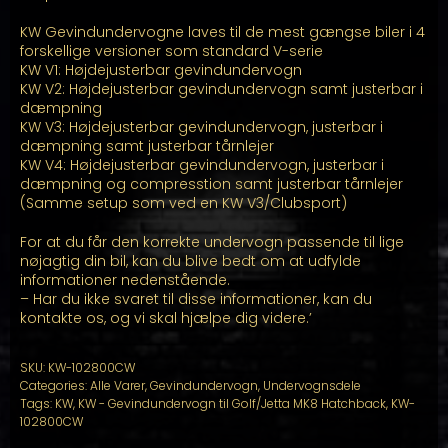
KW Gevindundervogne laves til de mest gængse biler i 4
forskellige versioner som standard V-serie
KW V1: Højdejusterbar gevindundervogn
KW V2: Højdejusterbar gevindundervogn samt justerbar i
dæmpning
KW V3: Højdejusterbar gevindundervogn, justerbar i
dæmpning samt justerbar tårnlejer
KW V4: Højdejusterbar gevindundervogn, justerbar i
dæmpning og compresstion samt justerbar tårnlejer
(Samme setup som ved en KW V3/Clubsport)
For at du får den korrekte undervogn passende til lige
nøjagtig din bil, kan du blive bedt om at udfylde
informationer nedenstående.
– Har du ikke svaret til disse informationer, kan du
kontakte os, og vi skal hjælpe dig videre.’
SKU:
KW-102800CW
Categories:
Alle Varer
,
Gevindundervogn
,
Undervognsdele
Tags:
KW
,
KW - Gevindundervogn til Golf/Jetta MK8 Hatchback
,
KW-
102800CW