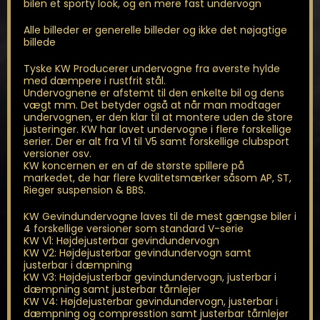
bilen et sporty look, og en mere fast undervogn
Alle billeder er generelle billeder og ikke det nøjagtige
billede
Tyske KW Producerer undervogne fra øverste hylde
med dæmpere i rustfrit stål.
Undervognene er afstemt til den enkelte bil og dens
vægt mm. Det betyder også at når man modtager
undervognen, er den klar til at montere uden de store
justeringer. KW har lavet undervogne i flere forskellige
serier. Der er alt fra V1 til V5 samt forskellige clubsport
versioner osv.
KW koncernen er en af de største spillere på
markedet, de har flere kvalitetsmærker såsom AP, ST,
Rieger suspension & BBS.
KW Gevindundervogne laves til de mest gængse biler i
4 forskellige versioner som standard V-serie
KW V1: Højdejusterbar gevindundervogn
KW V2: Højdejusterbar gevindundervogn samt
justerbar i dæmpning
KW V3: Højdejusterbar gevindundervogn, justerbar i
dæmpning samt justerbar tårnlejer
KW V4: Højdejusterbar gevindundervogn, justerbar i
dæmpning og compresstion samt justerbar tårnlejer