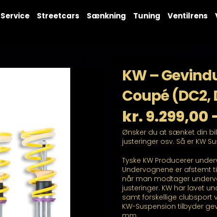
Service
Streetcars
Sænkning
Tuning
Ventilrens
KW – Gevindu
Coupé (DC2,
kr.
9.299,00
Ønsker du at sænket din bi
justeringer osv. Så er KW S
Tyske KW Producerer underv
Undervognene er afstemt ti
når man modtager undervogn
justeringer. KW har lavet unde
samt forskellige clubsport 
KW-Suspension tilbyder gev
mm.