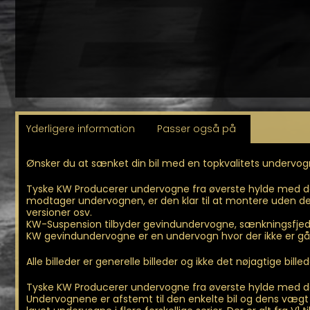
Yderligere information
Passer også på
Ønsker du at sænket din bil med en topkvalitets undervogn
Tyske KW Producerer undervogne fra øverste hylde med dæ
modtager undervognen, er den klar til at montere uden de sto
versioner osv.
KW-Suspension tilbyder gevindundervogne, sænkningsfjedre
KW gevindundervogne er en undervogn hvor der ikke er gåe
Alle billeder er generelle billeder og ikke det nøjagtige bille
Tyske KW Producerer undervogne fra øverste hylde med dæm
Undervognene er afstemt til den enkelte bil og dens vægt