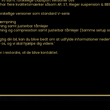
til V5 samt forskellige clubsport versioner osv.
 har flere kvalitetsmærker såsom AP, ST, Rieger suspension & BBS
rskellige versioner som standard V-serie
 dæmpning
ing samt justerbar tårnlejer
pning og compresstion samt justerbar tårnlejer (Samme setup 
agtig din bil, kan du blive bedt om at udfylde informationer ned
os, og vi skal hjælpe dig videre.’
i restordre, vil de blive kontaktet.