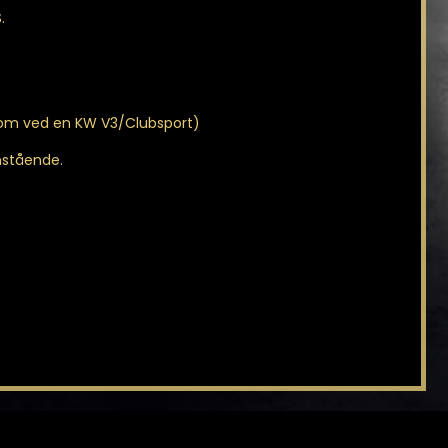
.
som ved en KW V3/Clubsport)
enstående.