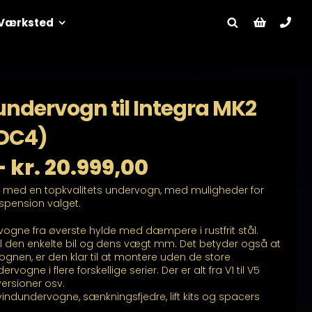
Værksted
ndervogn til Integra MK2
 DC4)
Prisinterval:
–
kr.
20.999,00
l med en topkvalitets undervogn, med muligheder for
kr. 9.299,00
uspension valget.
til
ogne fra øverste hylde med dæmpere i rustfrit stål.
l den enkelte bil og dens vægt mm. Det betyder også at
kr. 20.999,00
en, er den klar til at montere uden de store
rvogne i flere forskellige serier. Der er alt fra V1 til V5
versioner osv.
indundervogne, sænkningsfjedre, lift kits og spacers