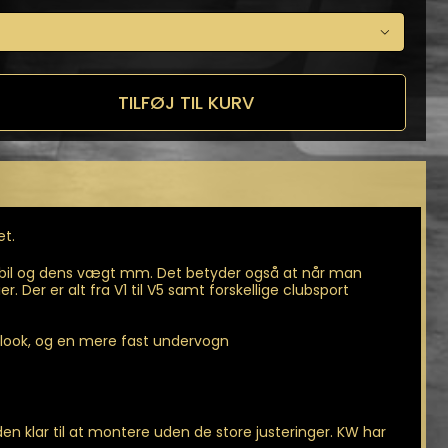

TILFØJ TIL KURV
n
et.
e bil og dens vægt mm. Det betyder også at når man
 Der er alt fra V1 til V5 samt forskellige clubsport
 look, og en mere fast undervogn
 klar til at montere uden de store justeringer. KW har