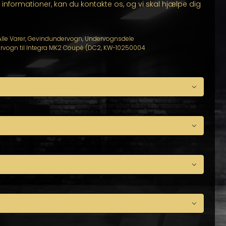
se informationer, kan du kontakte os, og vi skal hjælpe dig
lle Varer
,
Gevindundervogn
,
Undervognsdele
rvogn til Integra MK2 Coupé (DC2
,
KW-10250004



