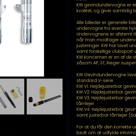
KW gevindundervogne er e
kvalitet, og giver samtidig
Alle billeder er generelle b
undervogne fra øverste hyl
Undervognene er afstemt ti
når man modtager undervogn
justeringer. KW har lavet unde
samt forskellige clubsport 
KW koncernen er en af de st
såsom AP, ST, Rieger suspe
KW Gevindundervogne laves 
standard V-serie
KW V1: Højdejusterbar gev
KW V2: Højdejusterbar gev
KW V3: Højdejusterbar gevi
tårnlejer
KW V4: Højdejusterbar gev
samt justerbar tårnlejer 
For at du får den korrekte u
bedt om at udfylde inform