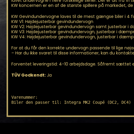
lavet undervogne i flere forskellige serier. Der er alt fra V1 
KW koncernen er en af de største spillere på markedet, de
KW Gevindundervogne laves til de mest gængse biler i 4 fo
KW V1: Højdejusterbar gevindundervogn
KW V2: Højdejusterbar gevindundervogn samt justerbar i
KW V3: Højdejusterbar gevindundervogn, justerbar i dæmpn
KW V4: Højdejusterbar gevindundervogn, justerbar i dæm
For at du får den korrekte undervogn passende til lige nøj
– Har du ikke svaret til disse informationer, kan du kontakte 
Forventet leveringstid: 4-10 arbejdsdage. Såfremt sættet er 
TÜV Godkendt:
Ja
Varenummer: 

Biler den passer til: Integra MK2 Coupé (DC2, DC4)