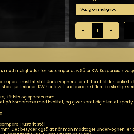
KW
-
Gevindundervog
til
Integra
MK2
Coupé
, med muligheder for justeringer osv. Så er KW Suspension valg
(DC2,
DC4)
mpere i rustfrit stål. Undervognene er afstemt til den enkelt
antal
re justeringer. KW har lavet undervogne i flere forskellige serier.
, lift kits og spacers mm.
t på kompromis med kvalitet, og giver samtidig bilen et sporty
de
pere i rustfrit stål.
 mm. Det betyder også at når man modtager undervognen, er den