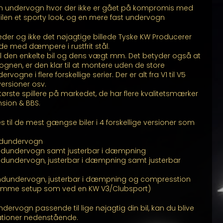
n undervogn hvor der ikke er gået på kompromis med
 bilen et sporty look, og en mere fast undervogn
illeder og ikke det nøjagtige billede Tyske KW Producerer
de med dæmpere i rustfrit stål.
l den enkelte bil og dens vægt mm. Det betyder også at
en, er den klar til at montere uden de store
rvogne i flere forskellige serier. Der er alt fra V1 til V5
versioner osv.
ørste spillere på markedet, de har flere kvalitetsmærker
nsion & BBS.
til de mest gængse biler i 4 forskellige versioner som
indundervogn
indundervogn samt justerbar i dæmpning
ndundervogn, justerbar i dæmpning samt justerbar
indundervogn, justerbar i dæmpning og compresstion
(Samme setup som ved en KW V3/Clubsport)
ndervogn passende til lige nøjagtig din bil, kan du blive
ationer nedenstående.