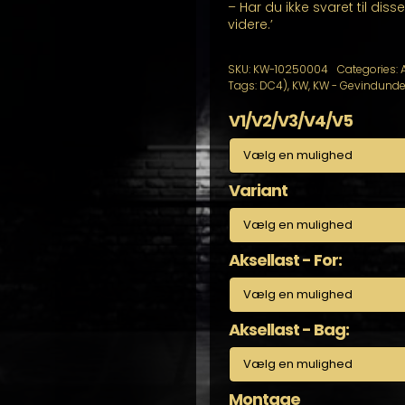
– Har du ikke svaret til dis
videre.’
SKU:
KW-10250004
Categories:
A
Tags:
DC4)
,
KW
,
KW - Gevindunde
V1/V2/V3/V4/V5
Variant
Aksellast - For:
Aksellast - Bag:
Montage