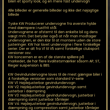
bilen et sporty look, og en mere fast undervogn
Alle billeder er generelle billeder og ikke det nøjagtige
billede
Tyske KW Producerer undervogne fra øverste hylde
med dæmpere i rustfrit stål.
Undervognene er afstemt til den enkelte bil og dens
vægt mm. Det betyder også at når man modtager
undervognen, er den klar til at montere uden de store
justeringer. KW har lavet undervogne i flere forskellige
serier. Der er alt fra V1 til V5 samt forskellige clubsport
versioner osv.
KW koncernen er en af de største spillere på
markedet, de har flere kvalitetsmærker såsom AP, ST,
Rieger suspension & BBS.
KW Gevindundervogne laves til de mest gængse biler i
4 forskellige versioner som standard V-serie
KW V1: Højdejusterbar gevindundervogn
KW V2: Højdejusterbar gevindundervogn samt
justerbar i dæmpning
KW V3: Højdejusterbar gevindundervogn, justerbar i
dæmpning samt justerbar tårnlejer
KW V4: Højdejusterbar gevindundervogn, justerbar i
dæmpning og compresstion samt justerbar tårnlejer