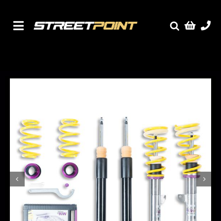
Skip
to
content
Toggle
Fælge
Navigation
Service
Streetcars
Sænkning
Tuning
Ventilrens
Værksted