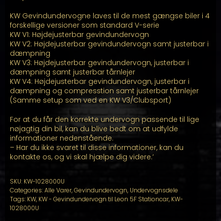
KW Gevindundervogne laves til de mest gængse biler i 4
forskellige versioner som standard V-serie
KW V1: Højdejusterbar gevindundervogn
KW V2: Højdejusterbar gevindundervogn samt justerbar i
dæmpning
KW V3: Højdejusterbar gevindundervogn, justerbar i
dæmpning samt justerbar tårnlejer
KW V4: Højdejusterbar gevindundervogn, justerbar i
dæmpning og compresstion samt justerbar tårnlejer
(Samme setup som ved en KW V3/Clubsport)
For at du får den korrekte undervogn passende til lige
nøjagtig din bil, kan du blive bedt om at udfylde
informationer nedenstående.
– Har du ikke svaret til disse informationer, kan du
kontakte os, og vi skal hjælpe dig videre.’
SKU:
KW-1028000U
Categories:
Alle Varer
,
Gevindundervogn
,
Undervognsdele
Tags:
KW
,
KW - Gevindundervogn til Leon 5F Stationcar
,
KW-
1028000U