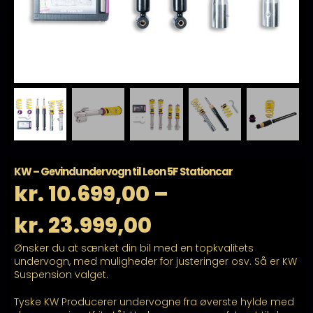
KW – Gevindundervogn til Leon 5F Stationcar
kr.
10.699,00
–
Prisinterval:
kr.
23.999,00
Ønsker du at sænket din bil med en topkvalitets
kr. 10.699,00
undervogn, med muligheder for justeringer osv. Så er KW
Suspension valget.
til
Tyske KW Producerer undervogne fra øverste hylde med