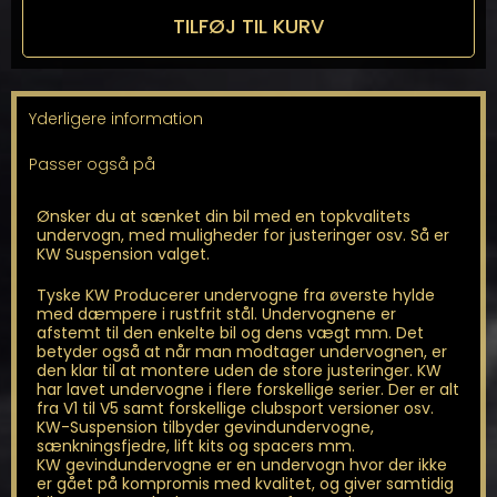
til
TILFØJ TIL KURV
Leon
5F
Stationcar
antal
Yderligere information
Passer også på
Ønsker du at sænket din bil med en topkvalitets
undervogn, med muligheder for justeringer osv. Så er
KW Suspension valget.
Tyske KW Producerer undervogne fra øverste hylde
med dæmpere i rustfrit stål. Undervognene er
afstemt til den enkelte bil og dens vægt mm. Det
betyder også at når man modtager undervognen, er
den klar til at montere uden de store justeringer. KW
har lavet undervogne i flere forskellige serier. Der er alt
fra V1 til V5 samt forskellige clubsport versioner osv.
KW-Suspension tilbyder gevindundervogne,
sænkningsfjedre, lift kits og spacers mm.
KW gevindundervogne er en undervogn hvor der ikke
er gået på kompromis med kvalitet, og giver samtidig