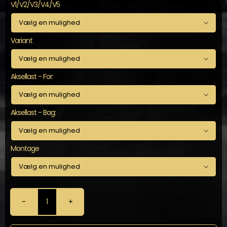
V1/V2/V3/V4/V5

Variant

Aksellast - For:

Aksellast - Bag:

Montage

KW
-
Gevindundervogn