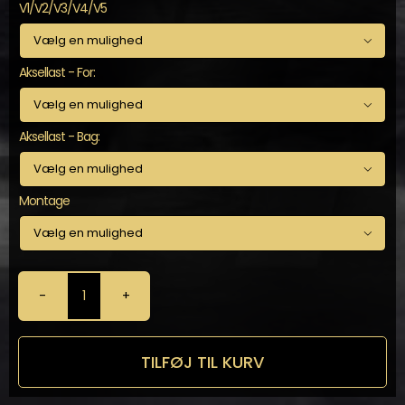
V1/V2/V3/V4/V5

Aksellast - For:

Aksellast - Bag:

Montage

KW
-
Gevindundervogn
til
TILFØJ TIL KURV
Mustang
MK6