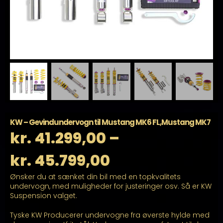
KW – Gevindundervogn til Mustang MK6 FL,Mustang MK7
kr.
41.299,00
–
Prisinterval:
kr.
45.799,00
Ønsker du at sænket din bil med en topkvalitets
kr. 41.299,00
undervogn, med muligheder for justeringer osv. Så er KW
Suspension valget.
til
Tyske KW Producerer undervogne fra øverste hylde med