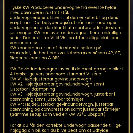
Tyske KW Producerer undervogne fra øverste hylde
med dæmpere i rustfrit stål.
Undervognene er afstemt til den enkelte bil og dens
vægt mm. Det betyder også at når man modtager
undervognen, er den klar til at montere uden de store
justeringer. KW har lavet undervogne i flere forskellige
serier. Der er alt fra V1 til V5 samt forskellige clubsport
versioner osv.
KW koncernen er en af de største spillere på
markedet, de har flere kvalitetsmærker såsom AP, ST,
Rieger suspension & BBS.
KW Gevindundervogne laves til de mest gængse biler i
4 forskellige versioner som standard V-serie
KW V1: Højdejusterbar gevindundervogn
KW V2: Højdejusterbar gevindundervogn samt
justerbar i dæmpning
KW V3: Højdejusterbar gevindundervogn, justerbar i
dæmpning samt justerbar tårnlejer
KW V4: Højdejusterbar gevindundervogn, justerbar i
dæmpning og compresstion samt justerbar tårnlejer
(Samme setup som ved en KW V3/Clubsport)
For at du får den korrekte undervogn passende til lige
nøjagtig din bil, kan du blive bedt om at udfylde