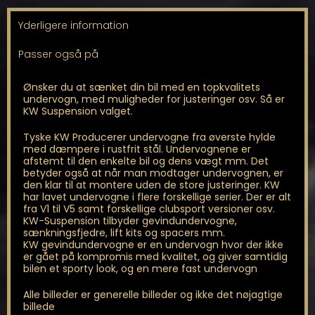
FL,Mustang
MK7
Yderligere information
antal
Passer også på
Ønsker du at sænket din bil med en topkvalitets
undervogn, med muligheder for justeringer osv. Så er
KW Suspension valget.
Tyske KW Producerer undervogne fra øverste hylde
med dæmpere i rustfrit stål. Undervognene er
afstemt til den enkelte bil og dens vægt mm. Det
betyder også at når man modtager undervognen, er
den klar til at montere uden de store justeringer. KW
har lavet undervogne i flere forskellige serier. Der er alt
fra V1 til V5 samt forskellige clubsport versioner osv.
KW-Suspension tilbyder gevindundervogne,
sænkningsfjedre, lift kits og spacers mm.
KW gevindundervogne er en undervogn hvor der ikke
er gået på kompromis med kvalitet, og giver samtidig
bilen et sporty look, og en mere fast undervogn
Alle billeder er generelle billeder og ikke det nøjagtige
billede