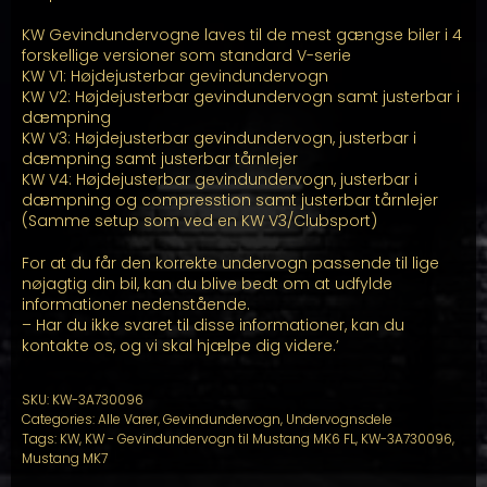
KW Gevindundervogne laves til de mest gængse biler i 4
forskellige versioner som standard V-serie
KW V1: Højdejusterbar gevindundervogn
KW V2: Højdejusterbar gevindundervogn samt justerbar i
dæmpning
KW V3: Højdejusterbar gevindundervogn, justerbar i
dæmpning samt justerbar tårnlejer
KW V4: Højdejusterbar gevindundervogn, justerbar i
dæmpning og compresstion samt justerbar tårnlejer
(Samme setup som ved en KW V3/Clubsport)
For at du får den korrekte undervogn passende til lige
nøjagtig din bil, kan du blive bedt om at udfylde
informationer nedenstående.
– Har du ikke svaret til disse informationer, kan du
kontakte os, og vi skal hjælpe dig videre.’
SKU:
KW-3A730096
Categories:
Alle Varer
,
Gevindundervogn
,
Undervognsdele
Tags:
KW
,
KW - Gevindundervogn til Mustang MK6 FL
,
KW-3A730096
,
Mustang MK7