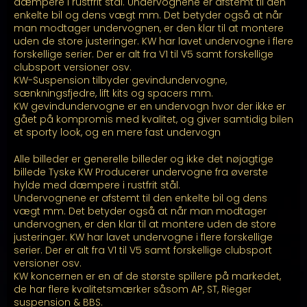
kr. 45.799,00
dæmpere i rustfrit stål. Undervognene er afstemt til den
enkelte bil og dens vægt mm. Det betyder også at når
man modtager undervognen, er den klar til at montere
uden de store justeringer. KW har lavet undervogne i flere
forskellige serier. Der er alt fra V1 til V5 samt forskellige
clubsport versioner osv.
KW-Suspension tilbyder gevindundervogne,
sænkningsfjedre, lift kits og spacers mm.
KW gevindundervogne er en undervogn hvor der ikke er
gået på kompromis med kvalitet, og giver samtidig bilen
et sporty look, og en mere fast undervogn
Alle billeder er generelle billeder og ikke det nøjagtige
billede Tyske KW Producerer undervogne fra øverste
hylde med dæmpere i rustfrit stål.
Undervognene er afstemt til den enkelte bil og dens
vægt mm. Det betyder også at når man modtager
undervognen, er den klar til at montere uden de store
justeringer. KW har lavet undervogne i flere forskellige
serier. Der er alt fra V1 til V5 samt forskellige clubsport
versioner osv.
KW koncernen er en af de største spillere på markedet,
de har flere kvalitetsmærker såsom AP, ST, Rieger
suspension & BBS.