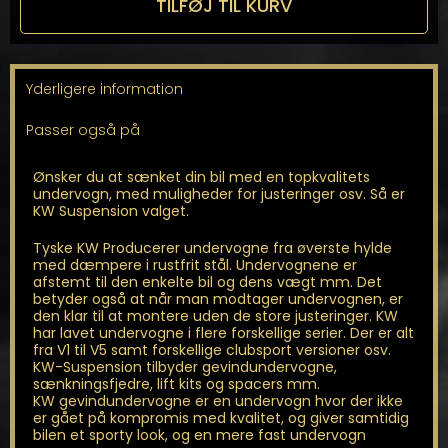
TILFØJ TIL KURV
XF
X260
Sedan
antal
Yderligere information
Passer også på
Ønsker du at sænket din bil med en topkvalitets
undervogn, med muligheder for justeringer osv. Så er
KW Suspension valget.
Tyske KW Producerer undervogne fra øverste hylde
med dæmpere i rustfrit stål. Undervognene er
afstemt til den enkelte bil og dens vægt mm. Det
betyder også at når man modtager undervognen, er
den klar til at montere uden de store justeringer. KW
har lavet undervogne i flere forskellige serier. Der er alt
fra V1 til V5 samt forskellige clubsport versioner osv.
KW-Suspension tilbyder gevindundervogne,
sænkningsfjedre, lift kits og spacers mm.
KW gevindundervogne er en undervogn hvor der ikke
er gået på kompromis med kvalitet, og giver samtidig
bilen et sporty look, og en mere fast undervogn