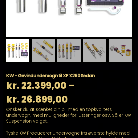
KW – Gevindundervogn til XF X260 Sedan
kr.
22.399,00
–
Prisinterval:
kr.
26.899,00
Ønsker du at sænket din bil med en topkvalitets
kr. 22.399,00
undervogn, med muligheder for justeringer osv. Så er KW
Suspension valget.
til
Tyske KW Producerer undervogne fra øverste hylde med