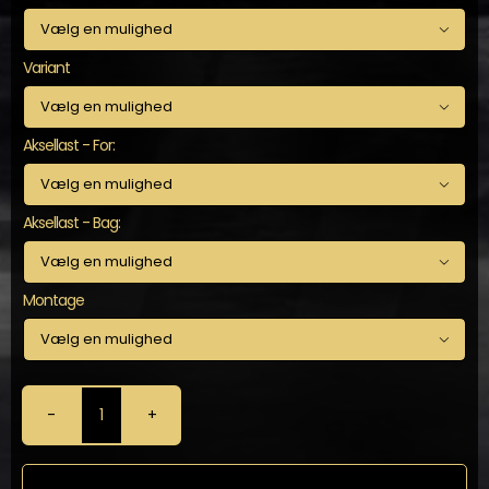

Variant

Aksellast - For:

Aksellast - Bag:

Montage

KW
-
Gevindundervogn
til