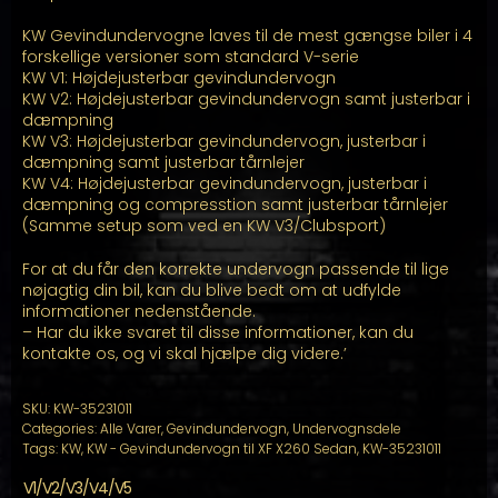
KW Gevindundervogne laves til de mest gængse biler i 4
forskellige versioner som standard V-serie
KW V1: Højdejusterbar gevindundervogn
KW V2: Højdejusterbar gevindundervogn samt justerbar i
dæmpning
KW V3: Højdejusterbar gevindundervogn, justerbar i
dæmpning samt justerbar tårnlejer
KW V4: Højdejusterbar gevindundervogn, justerbar i
dæmpning og compresstion samt justerbar tårnlejer
(Samme setup som ved en KW V3/Clubsport)
For at du får den korrekte undervogn passende til lige
nøjagtig din bil, kan du blive bedt om at udfylde
informationer nedenstående.
– Har du ikke svaret til disse informationer, kan du
kontakte os, og vi skal hjælpe dig videre.’
SKU:
KW-35231011
Categories:
Alle Varer
,
Gevindundervogn
,
Undervognsdele
Tags:
KW
,
KW - Gevindundervogn til XF X260 Sedan
,
KW-35231011
V1/V2/V3/V4/V5