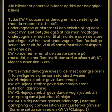
Alle billeder er generelle billeder og ikke det nøjagtige
billede
Tyske KW Producerer undervogne fra øverste hylde
med dæmpere i rustfrit stål.
Undervognene er afstemt til den enkelte bil og dens
vægt mm. Det betyder også at når man modtager
undervognen, er den klar til at montere uden de store
justeringer. KW har lavet undervogne i flere forskellige
serier. Der er alt fra V1 til V5 samt forskellige clubsport
versioner osv.
KW koncernen er en af de største spillere på
markedet, de har flere kvalitetsmærker såsom AP, ST,
Rieger suspension & BBS.
KW Gevindundervogne laves til de mest gængse biler i
4 forskellige versioner som standard V-serie
KW V1: Højdejusterbar gevindundervogn
KW V2: Højdejusterbar gevindundervogn samt
justerbar i dæmpning
KW V3: Højdejusterbar gevindundervogn, justerbar i
dæmpning samt justerbar tårnlejer
KW V4: Højdejusterbar gevindundervogn, justerbar i
dæmpning og compresstion samt justerbar tårnlejer
(Samme setup som ved en KW V3/Clubsport)