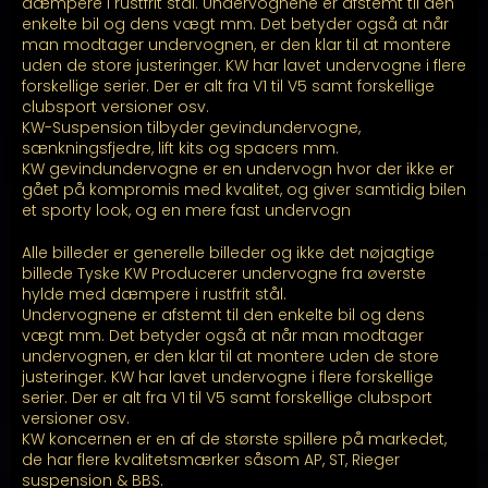
kr. 26.899,00
dæmpere i rustfrit stål. Undervognene er afstemt til den
enkelte bil og dens vægt mm. Det betyder også at når
man modtager undervognen, er den klar til at montere
uden de store justeringer. KW har lavet undervogne i flere
forskellige serier. Der er alt fra V1 til V5 samt forskellige
clubsport versioner osv.
KW-Suspension tilbyder gevindundervogne,
sænkningsfjedre, lift kits og spacers mm.
KW gevindundervogne er en undervogn hvor der ikke er
gået på kompromis med kvalitet, og giver samtidig bilen
et sporty look, og en mere fast undervogn
Alle billeder er generelle billeder og ikke det nøjagtige
billede Tyske KW Producerer undervogne fra øverste
hylde med dæmpere i rustfrit stål.
Undervognene er afstemt til den enkelte bil og dens
vægt mm. Det betyder også at når man modtager
undervognen, er den klar til at montere uden de store
justeringer. KW har lavet undervogne i flere forskellige
serier. Der er alt fra V1 til V5 samt forskellige clubsport
versioner osv.
KW koncernen er en af de største spillere på markedet,
de har flere kvalitetsmærker såsom AP, ST, Rieger
suspension & BBS.