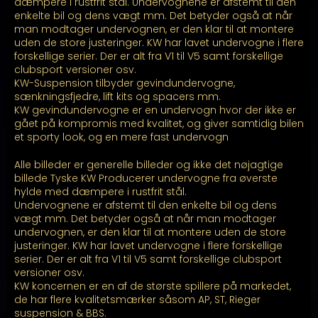
kr. 26.899,00
dæmpere i rustfrit stål. Undervognene er afstemt til den
enkelte bil og dens vægt mm. Det betyder også at når
man modtager undervognen, er den klar til at montere
uden de store justeringer. KW har lavet undervogne i flere
forskellige serier. Der er alt fra V1 til V5 samt forskellige
clubsport versioner osv.
KW-Suspension tilbyder gevindundervogne,
sænkningsfjedre, lift kits og spacers mm.
KW gevindundervogne er en undervogn hvor der ikke er
gået på kompromis med kvalitet, og giver samtidig bilen
et sporty look, og en mere fast undervogn
Alle billeder er generelle billeder og ikke det nøjagtige
billede Tyske KW Producerer undervogne fra øverste
hylde med dæmpere i rustfrit stål.
Undervognene er afstemt til den enkelte bil og dens
vægt mm. Det betyder også at når man modtager
undervognen, er den klar til at montere uden de store
justeringer. KW har lavet undervogne i flere forskellige
serier. Der er alt fra V1 til V5 samt forskellige clubsport
versioner osv.
KW koncernen er en af de største spillere på markedet,
de har flere kvalitetsmærker såsom AP, ST, Rieger
suspension & BBS.