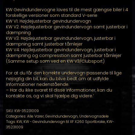
KW Gevindundervogne laves til de mest gængse biler i 4
forskellige versioner som standard V-serie
KW V1: Højdejusterbar gevindundervogn
KW V2: Højdejusterbar gevindundervogn samt justerbar i
dæmpning
KW V3: Højdejusterbar gevindundervogn, justerbar i
dæmpning samt justerbar tårnlejer
KW V4: Højdejusterbar gevindundervogn, justerbar i
dæmpning og compresstion samt justerbar tårnlejer
(Samme setup som ved en KW V3/Clubsport)
For at du får den korrekte undervogn passende til lige
nøjagtig din bil, kan du blive bedt om at udfylde
informationer nedenstående.
– Har du ikke svaret til disse informationer, kan du
kontakte os, og vi skal hjælpe dig videre.’
SKU:
KW-35231009
Categories:
Alle Varer
,
Gevindundervogn
,
Undervognsdele
Tags:
KW
,
KW - Gevindundervogn til XF X260 Sportbrake
,
KW-
35231009