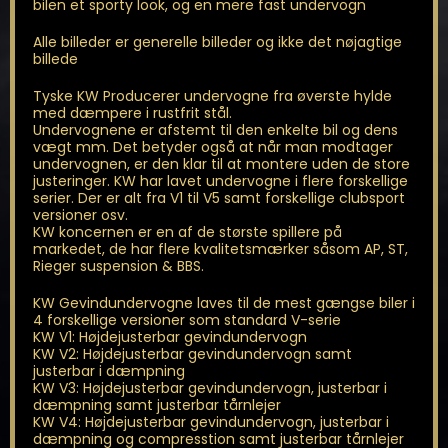
bilen et sporty look, og en mere fast undervogn
Alle billeder er generelle billeder og ikke det nøjagtige
billede
Tyske KW Producerer undervogne fra øverste hylde
med dæmpere i rustfrit stål.
Undervognene er afstemt til den enkelte bil og dens
vægt mm. Det betyder også at når man modtager
undervognen, er den klar til at montere uden de store
justeringer. KW har lavet undervogne i flere forskellige
serier. Der er alt fra V1 til V5 samt forskellige clubsport
versioner osv.
KW koncernen er en af de største spillere på
markedet, de har flere kvalitetsmærker såsom AP, ST,
Rieger suspension & BBS.
KW Gevindundervogne laves til de mest gængse biler i
4 forskellige versioner som standard V-serie
KW V1: Højdejusterbar gevindundervogn
KW V2: Højdejusterbar gevindundervogn samt
justerbar i dæmpning
KW V3: Højdejusterbar gevindundervogn, justerbar i
dæmpning samt justerbar tårnlejer
KW V4: Højdejusterbar gevindundervogn, justerbar i
dæmpning og compresstion samt justerbar tårnlejer