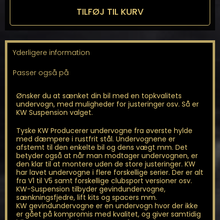
til
TILFØJ TIL KURV
XF
X260
Sportbrake
antal
Yderligere information
Passer også på
Ønsker du at sænket din bil med en topkvalitets
undervogn, med muligheder for justeringer osv. Så er
KW Suspension valget.
Tyske KW Producerer undervogne fra øverste hylde
med dæmpere i rustfrit stål. Undervognene er
afstemt til den enkelte bil og dens vægt mm. Det
betyder også at når man modtager undervognen, er
den klar til at montere uden de store justeringer. KW
har lavet undervogne i flere forskellige serier. Der er alt
fra V1 til V5 samt forskellige clubsport versioner osv.
KW-Suspension tilbyder gevindundervogne,
sænkningsfjedre, lift kits og spacers mm.
KW gevindundervogne er en undervogn hvor der ikke
er gået på kompromis med kvalitet, og giver samtidig