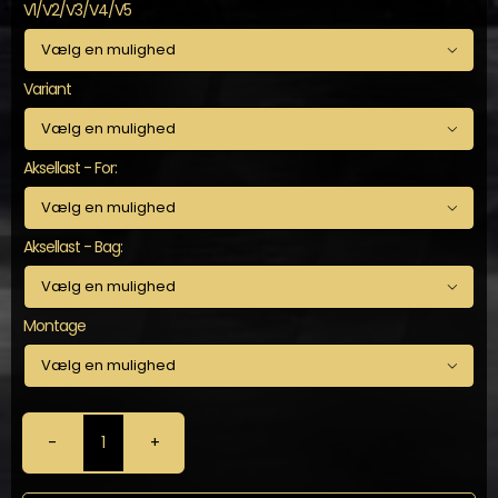
V1/V2/V3/V4/V5

Variant

Aksellast - For:

Aksellast - Bag:

Montage

KW
-
Gevindundervogn