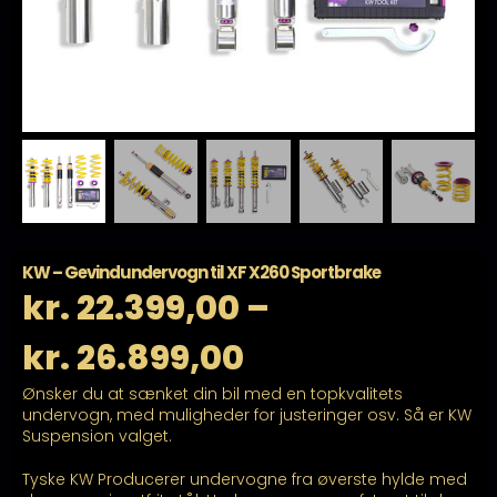
KW – Gevindundervogn til XF X260 Sportbrake
kr.
22.399,00
–
Prisinterval:
kr.
26.899,00
Ønsker du at sænket din bil med en topkvalitets
kr. 22.399,00
undervogn, med muligheder for justeringer osv. Så er KW
Suspension valget.
til
Tyske KW Producerer undervogne fra øverste hylde med