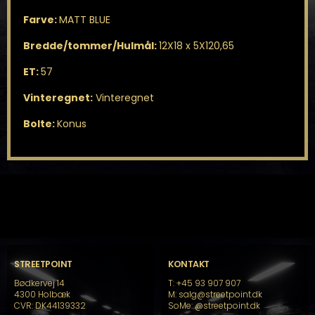
Farve:
MATT BLUE
Bredde/tommer/Hulmål:
12X18 x 5X120,65
ET:
57
Vinteregnet:
Vinteregnet
Bolte:
Konus
STREETPOINT
KONTAKT
Bødkervej 14
T: +45 93 907 907
4300 Holbæk
M: salg@streetpoint.dk
CVR: DK44139332
SoMe:
@streetpoint.dk