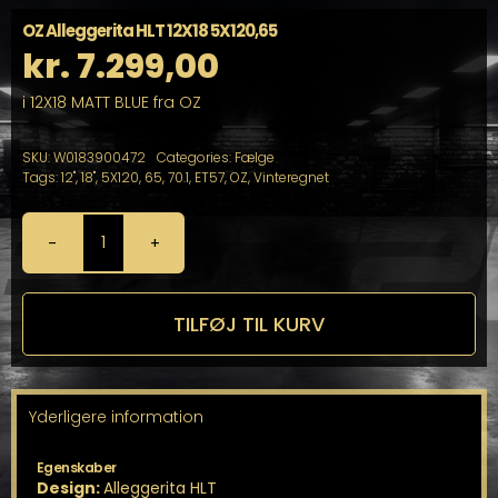
OZ Alleggerita HLT 12X18 5X120,65
kr.
7.299,00
i 12X18 MATT BLUE fra OZ
SKU:
W0183900472
Categories:
Fælge
Tags:
12"
,
18"
,
5X120
,
65
,
70.1
,
ET57
,
OZ
,
Vinteregnet
OZ
Alleggerita
HLT
12X18
TILFØJ TIL KURV
5X120,65
antal
Yderligere information
Egenskaber
Design:
Alleggerita HLT