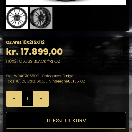
OZ Ares 10X21 5X112
kr.
17.899,00
i 10X21 GLOSS BLACK fra OZ
SKU:
W04071055O2
Categories:
Fælge
Tags:
10"
,
21"
,
5x112
,
66.5
,
Ej Vinteregnet
,
ET35
,
OZ
OZ
Ares
10X21
5X112
TILFØJ TIL KURV
antal