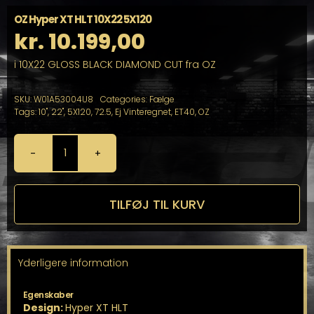
OZ Hyper XT HLT 10X22 5X120
kr.
10.199,00
i 10X22 GLOSS BLACK DIAMOND CUT fra OZ
SKU:
W01A53004U8
Categories:
Fælge
Tags:
10"
,
22"
,
5X120
,
72.5
,
Ej Vinteregnet
,
ET40
,
OZ
OZ
Hyper
XT
HLT
TILFØJ TIL KURV
10X22
5X120
antal
Yderligere information
Egenskaber
Design:
Hyper XT HLT