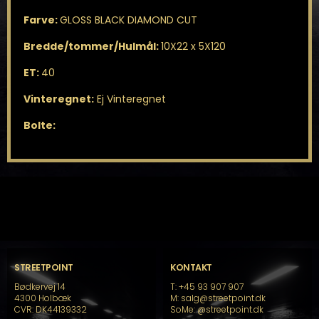
Farve:
GLOSS BLACK DIAMOND CUT
Bredde/tommer/Hulmål:
10X22 x 5X120
ET:
40
Vinteregnet:
Ej Vinteregnet
Bolte:
STREETPOINT
KONTAKT
Bødkervej 14
T: +45 93 907 907
4300 Holbæk
M: salg@streetpoint.dk
CVR: DK44139332
SoMe:
@streetpoint.dk