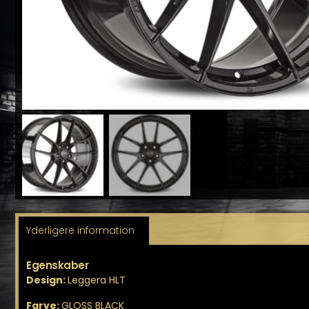
Yderligere information
Egenskaber
Design:
Leggera HLT
Farve:
GLOSS BLACK