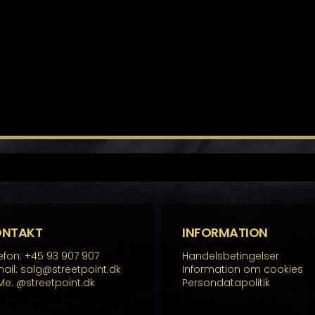
ONTAKT
INFORMATION
efon: +45 93 907 907
Handelsbetingelser
ail: salg@streetpoint.dk
Information om cookies
Me:
@streetpoint.dk
Persondatapolitik