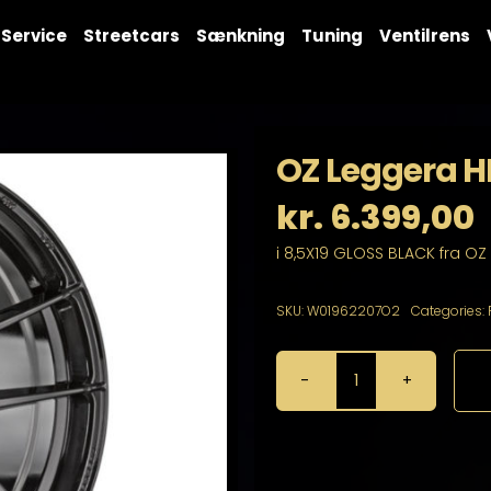
Service
Streetcars
Sænkning
Tuning
Ventilrens
OZ Leggera HL
kr.
6.399,00
i 8,5X19 GLOSS BLACK fra OZ
SKU:
W01962207O2
Categories:
OZ
Leggera
HLT
8,5X19
5X114,3