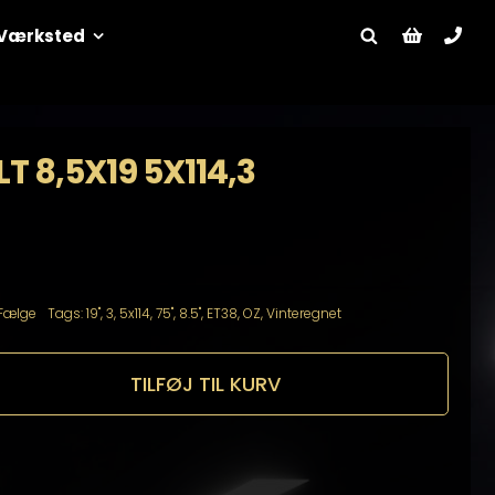
Værksted
T 8,5X19 5X114,3
Fælge
Tags:
19"
,
3
,
5x114
,
75"
,
8.5"
,
ET38
,
OZ
,
Vinteregnet
TILFØJ TIL KURV