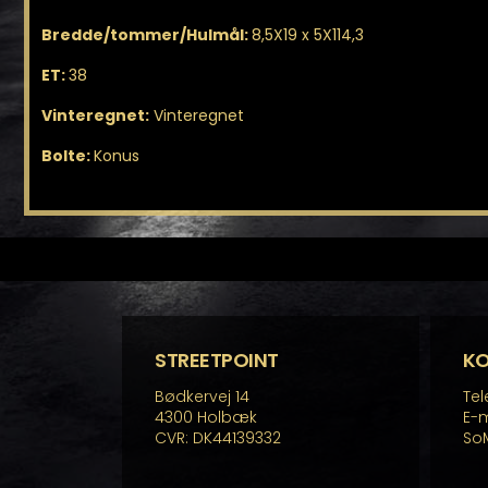
Bredde/tommer/Hulmål:
8,5X19 x 5X114,3
ET:
38
Vinteregnet:
Vinteregnet
Bolte:
Konus
STREETPOINT
K
Bødkervej 14
Tel
4300 Holbæk
E-m
CVR: DK44139332
So