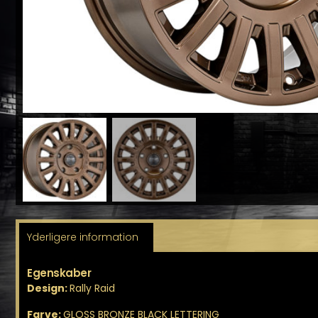
Yderligere information
Egenskaber
Design:
Rally Raid
Farve:
GLOSS BRONZE BLACK LETTERING