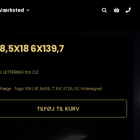
Værksted
 8,5X18 6X139,7
 LETTERING fra OZ
Fælge
Tags:
106.1
,
18"
,
6x139
,
7"
,
8.5"
,
ET25
,
OZ
,
Vinteregnet
TILFØJ TIL KURV