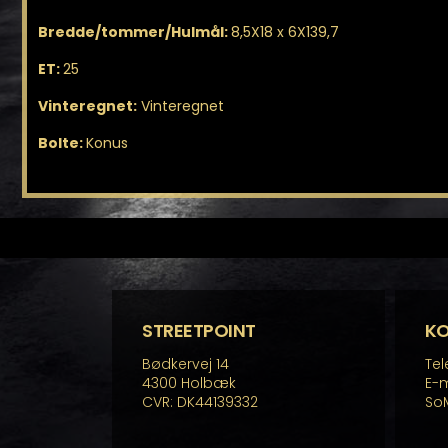
Bredde/tommer/Hulmål:
8,5X18 x 6X139,7
ET:
25
Vinteregnet:
Vinteregnet
Bolte:
Konus
STREETPOINT
K
Bødkervej 14
Tel
4300 Holbæk
E-m
CVR: DK44139332
So