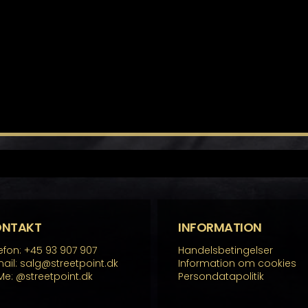
ONTAKT
INFORMATION
efon: +45 93 907 907
Handelsbetingelser
ail: salg@streetpoint.dk
Information om cookies
Me:
@streetpoint.dk
Persondatapolitik