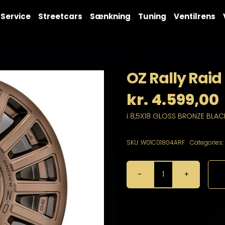
Service
Streetcars
Sænkning
Tuning
Ventilrens
OZ Rally Raid
kr.
4.599,00
i 8,5X18 GLOSS BRONZE BLACK
SKU:
W01C01804ARF
Categories:
OZ
Rally
Raid
8,5X18
6X139,7